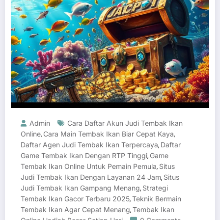
Admin
Cara Daftar Akun Judi Tembak Ikan
Online
Cara Main Tembak Ikan Biar Cepat Kaya
,
,
Daftar Agen Judi Tembak Ikan Terpercaya
Daftar
,
Game Tembak Ikan Dengan RTP Tinggi
Game
,
Tembak Ikan Online Untuk Pemain Pemula
Situs
,
Judi Tembak Ikan Dengan Layanan 24 Jam
Situs
,
Judi Tembak Ikan Gampang Menang
Strategi
,
Tembak Ikan Gacor Terbaru 2025
Teknik Bermain
,
Tembak Ikan Agar Cepat Menang
Tembak Ikan
,