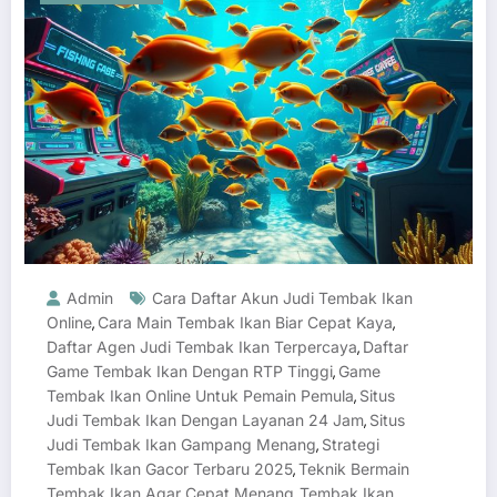
Admin
Cara Daftar Akun Judi Tembak Ikan
Online
Cara Main Tembak Ikan Biar Cepat Kaya
,
,
Daftar Agen Judi Tembak Ikan Terpercaya
Daftar
,
Game Tembak Ikan Dengan RTP Tinggi
Game
,
Tembak Ikan Online Untuk Pemain Pemula
Situs
,
Judi Tembak Ikan Dengan Layanan 24 Jam
Situs
,
Judi Tembak Ikan Gampang Menang
Strategi
,
Tembak Ikan Gacor Terbaru 2025
Teknik Bermain
,
Tembak Ikan Agar Cepat Menang
Tembak Ikan
,