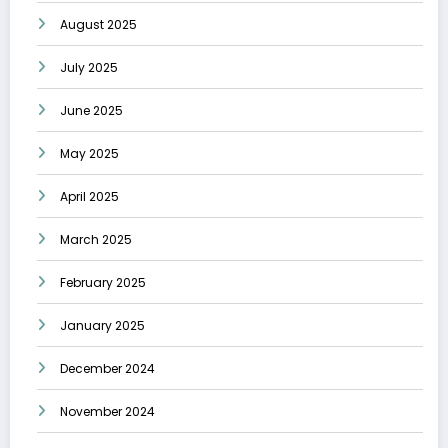
August 2025
July 2025
June 2025
May 2025
April 2025
March 2025
February 2025
January 2025
December 2024
November 2024