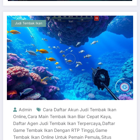
Judi Tembak Ikan
Admin
Cara Daftar Akun Judi Tembak Ikan
Online
Cara Main Tembak Ikan Biar Cepat Kaya
,
,
Daftar Agen Judi Tembak Ikan Terpercaya
Daftar
,
Game Tembak Ikan Dengan RTP Tinggi
Game
,
Tembak Ikan Online Untuk Pemain Pemula
Situs
,