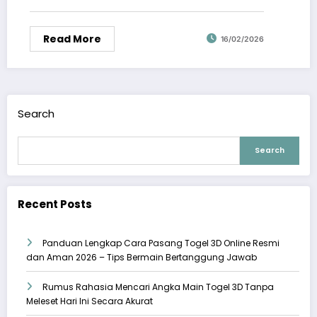
Read More
16/02/2026
Search
Search
Recent Posts
Panduan Lengkap Cara Pasang Togel 3D Online Resmi
dan Aman 2026 – Tips Bermain Bertanggung Jawab
Rumus Rahasia Mencari Angka Main Togel 3D Tanpa
Meleset Hari Ini Secara Akurat