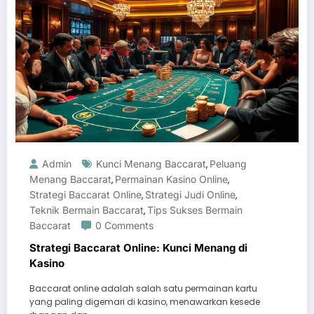
Admin
Kunci Menang Baccarat
Peluang
,
Menang Baccarat
Permainan Kasino Online
,
,
Strategi Baccarat Online
Strategi Judi Online
,
,
Teknik Bermain Baccarat
Tips Sukses Bermain
,
Baccarat
0 Comments
Strategi Baccarat Online: Kunci Menang di
Kasino
Baccarat online adalah salah satu permainan kartu
yang paling digemari di kasino, menawarkan kesede