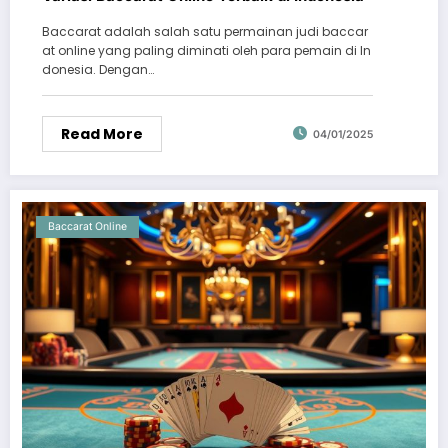
Baccarat adalah salah satu permainan judi baccar
at online yang paling diminati oleh para pemain di In
donesia. Dengan…
Read More
04/01/2025
Baccarat Online