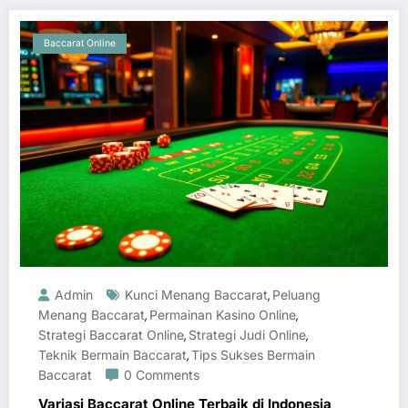
Baccarat Online
Admin
Kunci Menang Baccarat
Peluang
,
Menang Baccarat
Permainan Kasino Online
,
,
Strategi Baccarat Online
Strategi Judi Online
,
,
Teknik Bermain Baccarat
Tips Sukses Bermain
,
Baccarat
0 Comments
Variasi Baccarat Online Terbaik di Indonesia