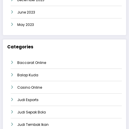
June 2023
May 2023
Categories
Baccarat Online
Balap Kuda
Casino Online
Judi Esports
Judi Sepak Bola
Judi Tembak Ikan