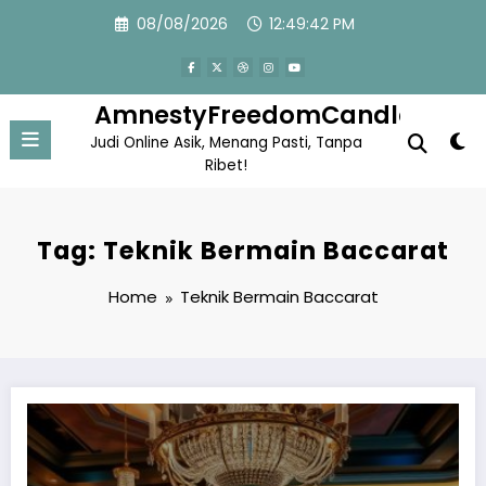
Skip
08/08/2026
12:49:43 PM
to
content
AmnestyFreedomCandles
Judi Online Asik, Menang Pasti, Tanpa
Ribet!
Tag: Teknik Bermain Baccarat
Home
Teknik Bermain Baccarat