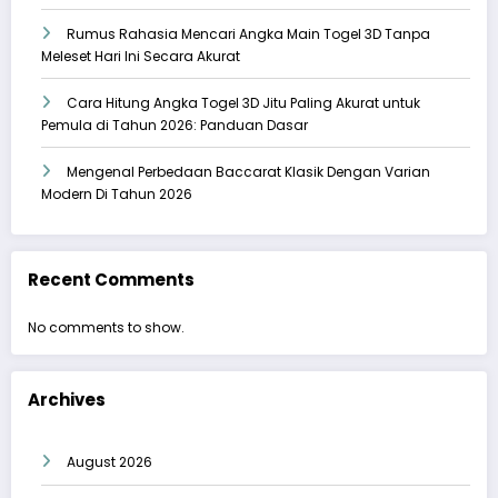
Rumus Rahasia Mencari Angka Main Togel 3D Tanpa
Meleset Hari Ini Secara Akurat
Cara Hitung Angka Togel 3D Jitu Paling Akurat untuk
Pemula di Tahun 2026: Panduan Dasar
Mengenal Perbedaan Baccarat Klasik Dengan Varian
Modern Di Tahun 2026
Recent Comments
No comments to show.
Archives
August 2026