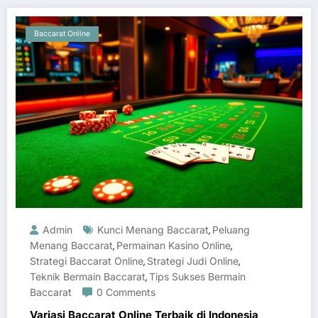
Baccarat Online
Admin
Kunci Menang Baccarat
Peluang
,
Menang Baccarat
Permainan Kasino Online
,
,
Strategi Baccarat Online
Strategi Judi Online
,
,
Teknik Bermain Baccarat
Tips Sukses Bermain
,
Baccarat
0 Comments
Variasi Baccarat Online Terbaik di Indonesia