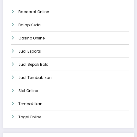
Baccarat Online
Balap Kuda
Casino Online
Judi Esports
Judi Sepak Bola
Judi Tembak Ikan
Slot Online
Tembak Ikan
Togel Online