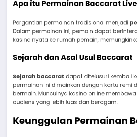
Apa itu Permainan Baccarat Live
Pergantian permainan tradisional menjadi
pe
Dalam permainan ini, pemain dapat berinter
kasino nyata ke rumah pemain, memungkinka
Sejarah dan Asal Usul Baccarat
Sejarah baccarat
dapat ditelusuri kembali k
permainan ini dimainkan dengan kartu remi d
bermain. Munculnya kasino online membaw
audiens yang lebih luas dan beragam.
Keunggulan Permainan Bac