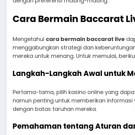
dengan preferensi masing-masing.
Cara Bermain Baccarat L
Mengetahui
cara bermain baccarat live
dap
menggabungkan strategi dan keberuntungan
mereka untuk menang. Untuk memulai, beriku
Langkah-Langkah Awal untuk M
Pertama-tama, pilih kasino online yang dap
namun penting untuk memberikan informasi ya
dengan batas taruhan mereka.
Pemahaman tentang Aturan da