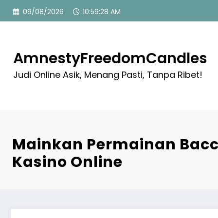
Skip
09/08/2026
10:59:29 AM
to
content
AmnestyFreedomCandles
Judi Online Asik, Menang Pasti, Tanpa Ribet!
Mainkan Permainan Bacca
Kasino Online