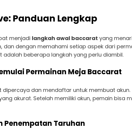
ive: Panduan Lengkap
at menjadi
langkah awal baccarat
yang menarik
, dan dengan memahami setiap aspek dari perm
t adalah beberapa langkah yang perlu diambil.
emulai Permainan Meja Baccarat
at dipercaya dan mendaftar untuk membuat akun. 
ng akurat. Setelah memiliki akun, pemain bisa m
n Penempatan Taruhan