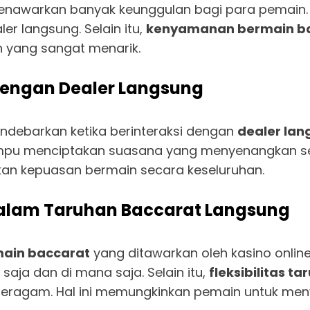
menawarkan banyak keunggulan bagi para pemain
r langsung. Selain itu,
kenyamanan bermain b
h yang sangat menarik.
engan Dealer Langsung
debarkan ketika berinteraksi dengan
dealer lan
ampu menciptakan suasana yang menyenangkan se
kan kepuasan bermain secara keseluruhan.
dalam Taruhan Baccarat Langsung
ain baccarat
yang ditawarkan oleh kasino online. 
ja dan di mana saja. Selain itu,
fleksibilitas t
beragam. Hal ini memungkinkan pemain untuk me