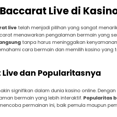
accarat Live di Kasino
at live
telah menjadi pilihan yang sangat menari
accarat menawarkan pengalaman bermain yang ser
langsung
tanpa harus meninggalkan kenyamanan 
memahami cara bermain dan memilih kasino yang
Live dan Popularitasnya
kin signifikan dalam dunia kasino online. Dengan
an bermain yang lebih interaktif.
Popularitas 
 mencoba permainan ini, baik pemula maupun pe