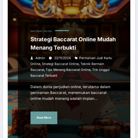
BACCARAT ONLINE
Strategi Baccarat Online Mudah
Menang Terbukti
Admin
22/11/2024
Permainan Judi Kartu
,
,
Online
Strategi Baccarat Online
Teknik Bermain
,
,
Baccarat
Tips Menang Baccarat Online
Trik Unggul
Baccarat Terbukti
Dalam dunia perjudian online, terutama dalam
permainan Baccarat, menemukan baccarat
online mudah menang adalah impian…
Read More