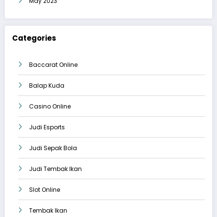
May 2023
Categories
Baccarat Online
Balap Kuda
Casino Online
Judi Esports
Judi Sepak Bola
Judi Tembak Ikan
Slot Online
Tembak Ikan