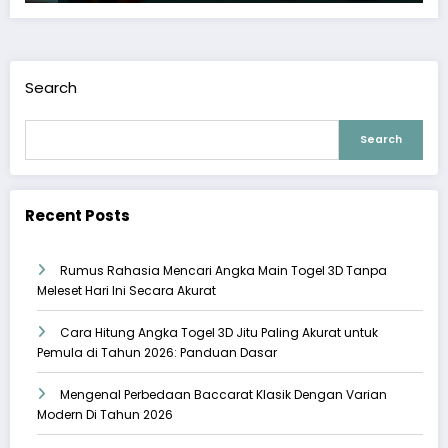
Search
Search
Recent Posts
Rumus Rahasia Mencari Angka Main Togel 3D Tanpa
Meleset Hari Ini Secara Akurat
Cara Hitung Angka Togel 3D Jitu Paling Akurat untuk
Pemula di Tahun 2026: Panduan Dasar
Mengenal Perbedaan Baccarat Klasik Dengan Varian
Modern Di Tahun 2026