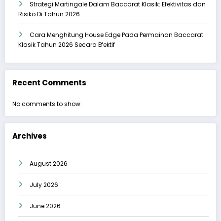
Strategi Martingale Dalam Baccarat Klasik: Efektivitas dan
Risiko Di Tahun 2026
Cara Menghitung House Edge Pada Permainan Baccarat
Klasik Tahun 2026 Secara Efektif
Recent Comments
No comments to show.
Archives
August 2026
July 2026
June 2026