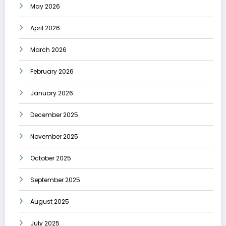
May 2026
April 2026
March 2026
February 2026
January 2026
December 2025
November 2025
October 2025
September 2025
August 2025
July 2025