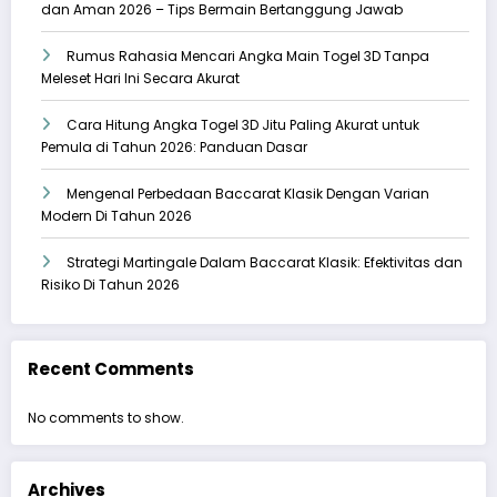
dan Aman 2026 – Tips Bermain Bertanggung Jawab
Rumus Rahasia Mencari Angka Main Togel 3D Tanpa
Meleset Hari Ini Secara Akurat
Cara Hitung Angka Togel 3D Jitu Paling Akurat untuk
Pemula di Tahun 2026: Panduan Dasar
Mengenal Perbedaan Baccarat Klasik Dengan Varian
Modern Di Tahun 2026
Strategi Martingale Dalam Baccarat Klasik: Efektivitas dan
Risiko Di Tahun 2026
Recent Comments
No comments to show.
Archives