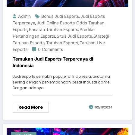
Admin
Bonus Judi Esports
Judi Esports
,
Terpercaya
Judi Online Esports
Odds Taruhan
,
,
Esports
Pasaran Taruhan Esports
Prediksi
,
,
Pertandingan Esports
Situs Judi Esports
Strategi
,
,
Taruhan Esports
Taruhan Esports
Taruhan Live
,
,
Esports
0 Comments
Temukan Judi Esports Terpercaya di
Indonesia
Judi esports semakin populer di Indonesia, terutama
seiring dengan perkembangan pesat industri game.
Dengan adanya…
Read More
02/11/2024