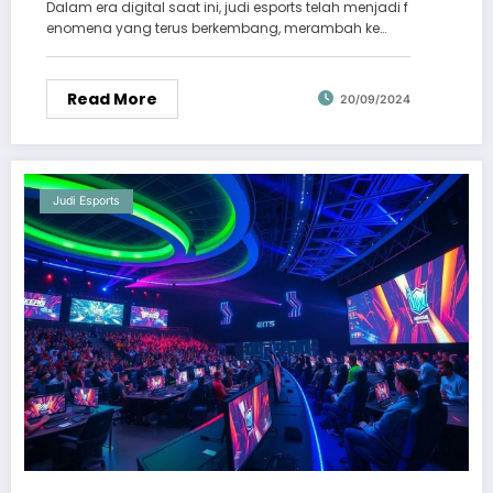
Dalam era digital saat ini, judi esports telah menjadi f
enomena yang terus berkembang, merambah ke…
Read More
20/09/2024
Judi Esports