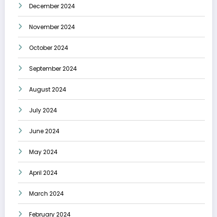
December 2024
November 2024
October 2024
September 2024
August 2024
July 2024
June 2024
May 2024
April 2024
March 2024
February 2024