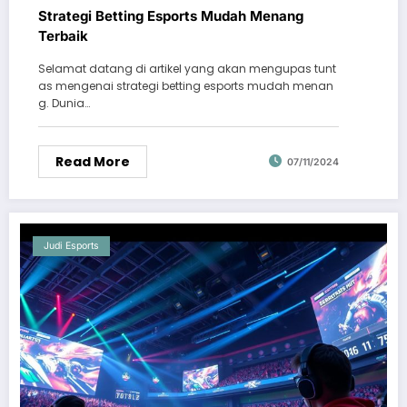
Strategi Betting Esports Mudah Menang
Terbaik
Selamat datang di artikel yang akan mengupas tunt
as mengenai strategi betting esports mudah menan
g. Dunia…
Read More
07/11/2024
Judi Esports