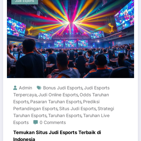
Judi Esports
Admin
Bonus Judi Esports
Judi Esports
,
Terpercaya
Judi Online Esports
Odds Taruhan
,
,
Esports
Pasaran Taruhan Esports
Prediksi
,
,
Pertandingan Esports
Situs Judi Esports
Strategi
,
,
Taruhan Esports
Taruhan Esports
Taruhan Live
,
,
Esports
0 Comments
Temukan Situs Judi Esports Terbaik di
Indonesia