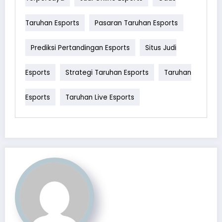
Taruhan Esports
Pasaran Taruhan Esports
Prediksi Pertandingan Esports
Situs Judi
Esports
Strategi Taruhan Esports
Taruhan
Esports
Taruhan Live Esports