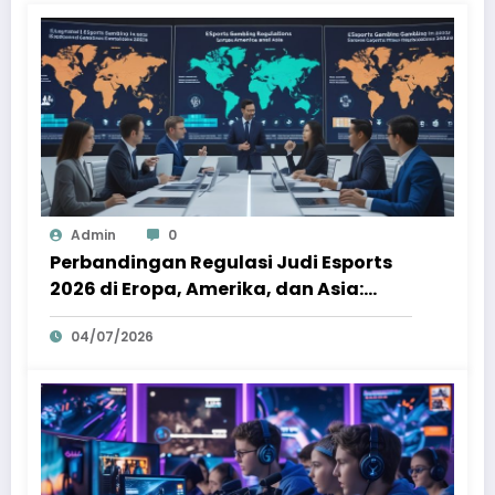
Admin
0
Perbandingan Regulasi Judi Esports
2026 di Eropa, Amerika, dan Asia:
Tinjauan Mendalam dan Implikasi
04/07/2026
Global