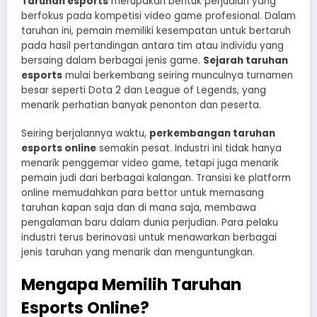
Taruhan esports
merupakan bentuk perjudian yang
berfokus pada kompetisi video game profesional. Dalam
taruhan ini, pemain memiliki kesempatan untuk bertaruh
pada hasil pertandingan antara tim atau individu yang
bersaing dalam berbagai jenis game.
Sejarah taruhan
esports
mulai berkembang seiring munculnya turnamen
besar seperti Dota 2 dan League of Legends, yang
menarik perhatian banyak penonton dan peserta.
Seiring berjalannya waktu,
perkembangan taruhan
esports online
semakin pesat. Industri ini tidak hanya
menarik penggemar video game, tetapi juga menarik
pemain judi dari berbagai kalangan. Transisi ke platform
online memudahkan para bettor untuk memasang
taruhan kapan saja dan di mana saja, membawa
pengalaman baru dalam dunia perjudian. Para pelaku
industri terus berinovasi untuk menawarkan berbagai
jenis taruhan yang menarik dan menguntungkan.
Mengapa Memilih Taruhan
Esports Online?