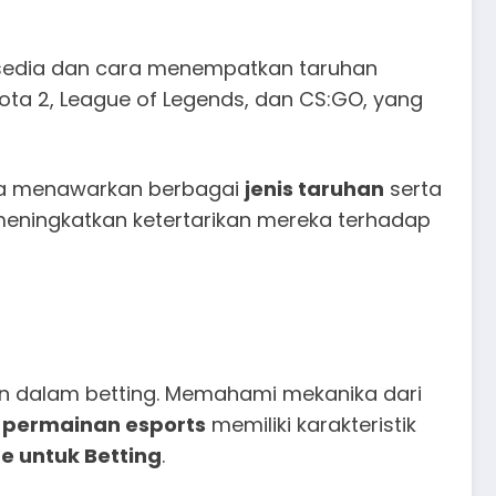
sedia dan cara menempatkan taruhan
ota 2, League of Legends, dan CS:GO, yang
reka menawarkan berbagai
jenis taruhan
serta
meningkatkan ketertarikan mereka terhadap
 dalam betting. Memahami mekanika dari
s permainan esports
memiliki karakteristik
e untuk Betting
.