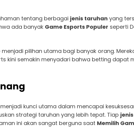
ahaman tentang berbagai
jenis taruhan
yang ter
ahwa ada banyak
Game Esports Populer
seperti D
le menjadi pilihan utama bagi banyak orang. Me
ts kini semakin menyadari bahwa betting dapat 
enang
menjadi kunci utama dalam mencapai kesuksesan
n strategi taruhan yang lebih tepat. Tiap
jeni
aman ini akan sangat berguna saat
Memilih Gam