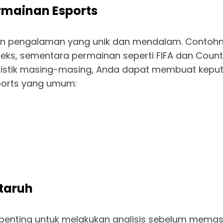
mainan Esports
pengalaman yang unik dan mendalam. Contohnya
eks, sementara permainan seperti FIFA dan Counte
ristik masing-masing, Anda dapat membuat keputu
sports yang umum:
rtaruh
 penting untuk melakukan analisis sebelum mema