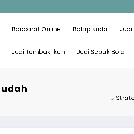
Baccarat Online
Balap Kuda
Judi
Judi Tembak Ikan
Judi Sepak Bola
 Mudah
Strat