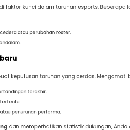
i faktor kunci dalam taruhan esports. Beberapa l
 cedera atau perubahan roster.
mendalam.
rbaru
uat keputusan taruhan yang cerdas. Mengamati b
tandingan terakhir.
tertentu.
atau penurunan performa.
ang
dan memperhatikan statistik dukungan, Anda