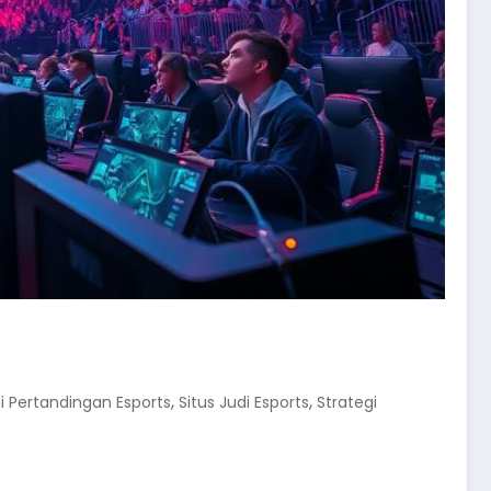
,
,
si Pertandingan Esports
Situs Judi Esports
Strategi