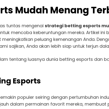
ports Mudah Menang Ter
pas tuntas mengenai
strategi betting esports 
 untuk mencoba keberuntungan mereka. Artikel in
t meningkatkan peluang kemenangan Anda. Deng
mi sajikan, Anda akan lebih siap untuk terjun dala
dalam tentang luasnya dunia betting esports da
ing Esports
semakin populer seiring dengan pertumbuhan indu
ih jauh dalam permainan favorit mereka, membua