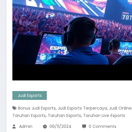
Judi Esports
,
,
Bonus Judi Esports
Judi Esports Terpercaya
Judi Online
,
,
Taruhan Esports
Taruhan Esports
Taruhan Live Esports
Admin
06/11/2024
0 Comments