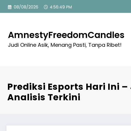
Skip
08/08/2026
4:56:50 PM
to
content
AmnestyFreedomCandles
Judi Online Asik, Menang Pasti, Tanpa Ribet!
Prediksi Esports Hari Ini 
Analisis Terkini