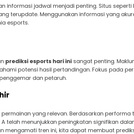
nformasi jadwal menjadi penting. Situs seperti ES
ang terupdate. Menggunakan informasi yang akur
a esports.
an
prediksi esports hari ini
sangat penting. Maklu
ami potensi hasil pertandingan. Fokus pada perf
penggemar dan petaruh.
hir
k permainan yang relevan. Berdasarkan performa te
 A telah menunjukkan peningkatan signifikan dal
n mengamati tren ini, kita dapat membuat prediks