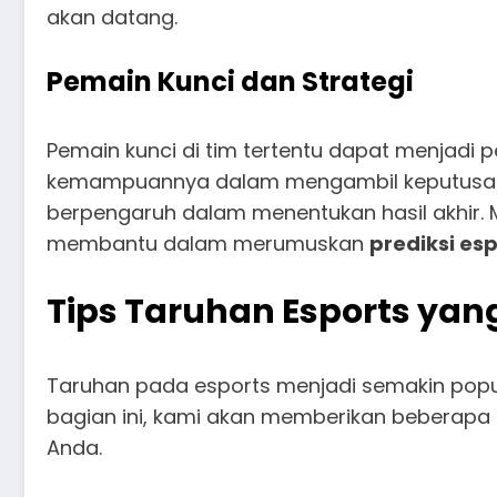
akan datang.
Pemain Kunci dan Strategi
Pemain kunci di tim tertentu dapat menjadi
kemampuannya dalam mengambil keputusan 
berpengaruh dalam menentukan hasil akhir
membantu dalam merumuskan
prediksi esp
Tips Taruhan Esports yang
Taruhan pada esports menjadi semakin popule
bagian ini, kami akan memberikan beberapa
Anda.