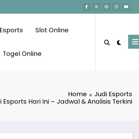
 Esports
Slot Online
Togel Online
Home
Judi Esports
i Esports Hari Ini – Jadwal & Analisis Terkini