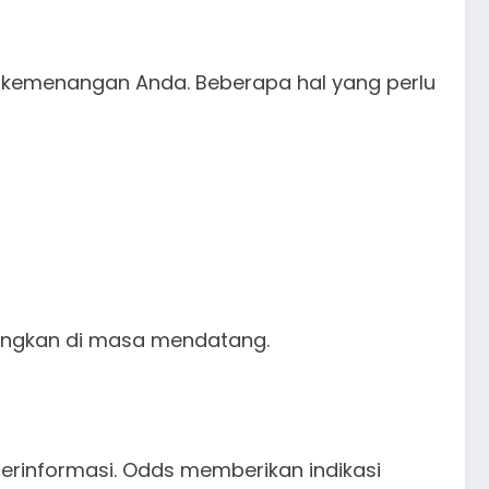
kemenangan Anda. Beberapa hal yang perlu
ungkan di masa mendatang.
erinformasi. Odds memberikan indikasi