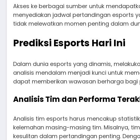
Akses ke berbagai sumber untuk mendapatkan i
menyediakan jadwal pertandingan esports y
tidak melewatkan momen penting dalam duni
Prediksi Esports Hari Ini
Dalam dunia esports yang dinamis, melakuk
analisis mendalam menjadi kunci untuk memah
dapat memberikan wawasan berharga bagi 
Analisis Tim dan Performa Terak
Analisis tim esports harus mencakup statisti
kelemahan masing-masing tim. Misalnya, tim
kesulitan dalam pertandingan penting. Denga