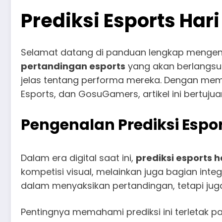
Prediksi Esports Hari
Selamat datang di panduan lengkap menge
pertandingan esports
yang akan berlangsu
jelas tentang performa mereka. Dengan mempe
Esports, dan GosuGamers, artikel ini bertuj
Pengenalan Prediksi Espo
Dalam era digital saat ini,
prediksi esports ha
kompetisi visual, melainkan juga bagian integ
dalam menyaksikan pertandingan, tetapi ju
Pentingnya memahami prediksi ini terletak p