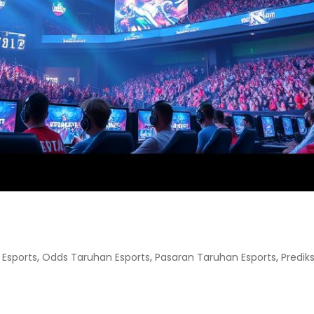
,
,
,
 Esports
Odds Taruhan Esports
Pasaran Taruhan Esports
Predik