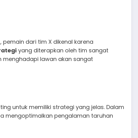
pemain dari tim X dikenal karena
rategi
yang diterapkan oleh tim sangat
am menghadapi lawan akan sangat
ng untuk memiliki strategi yang jelas. Dalam
a mengoptimalkan pengalaman taruhan