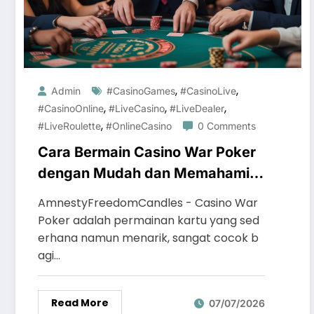
,
,
Admin
#CasinoGames
#CasinoLive
,
,
,
#CasinoOnline
#LiveCasino
#LiveDealer
,
#LiveRoulette
#OnlineCasino
0 Comments
Cara Bermain Casino War Poker
dengan Mudah dan Memahami
Aturan Dasarnya
AmnestyFreedomCandles - Casino War
Poker adalah permainan kartu yang sed
erhana namun menarik, sangat cocok b
agi…
Read More
07/07/2026