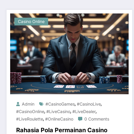
Casino Online
,
,
Admin
#CasinoGames
#CasinoLive
,
,
,
#CasinoOnline
#LiveCasino
#LiveDealer
,
#LiveRoulette
#OnlineCasino
0 Comments
Rahasia Pola Permainan Casino