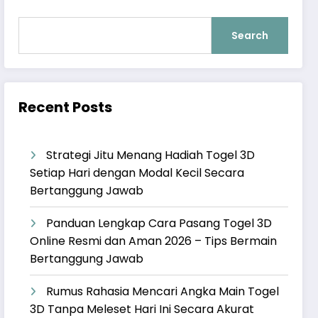
Search
Recent Posts
Strategi Jitu Menang Hadiah Togel 3D
Setiap Hari dengan Modal Kecil Secara
Bertanggung Jawab
Panduan Lengkap Cara Pasang Togel 3D
Online Resmi dan Aman 2026 – Tips Bermain
Bertanggung Jawab
Rumus Rahasia Mencari Angka Main Togel
3D Tanpa Meleset Hari Ini Secara Akurat