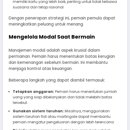
memiliki kartu yang lebih baik, penting untuk tidak terbawa
suasana dan tetap rasional.
Dengan penerapan strategi ini, pemain pemula dapat
meningkatkan peluang untuk menang.
Mengelola Modal Saat Bermain
Manajemen modal adalah aspek krusial dalam
permainan. Pemain harus menentukan batas kerugian
dan kemenangan sebelum bermain. Ini membantu
menjaga kontrol atas keuangan.
Beberapa langkah yang dapat diambil termasuk:
Tetapkan anggaran:
Pemain harus menentukan jumlah
uang yang siap dibelanjakan dan tidak melebihi batas
tersebut.
Gunakan sistem taruhan:
Misalnya, menggunakan
sistem taruhan flat atau martingale dapat membantu
pemain mengatur pengeluaran dengan lebih terencana.