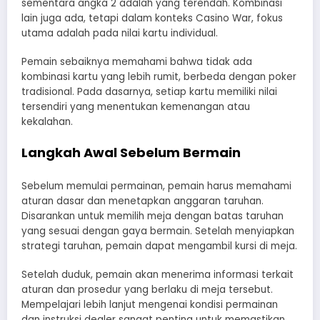
sementara angka 2 adalah yang terendah. Kombinasi
lain juga ada, tetapi dalam konteks Casino War, fokus
utama adalah pada nilai kartu individual.
Pemain sebaiknya memahami bahwa tidak ada
kombinasi kartu yang lebih rumit, berbeda dengan poker
tradisional. Pada dasarnya, setiap kartu memiliki nilai
tersendiri yang menentukan kemenangan atau
kekalahan.
Langkah Awal Sebelum Bermain
Sebelum memulai permainan, pemain harus memahami
aturan dasar dan menetapkan anggaran taruhan.
Disarankan untuk memilih meja dengan batas taruhan
yang sesuai dengan gaya bermain. Setelah menyiapkan
strategi taruhan, pemain dapat mengambil kursi di meja.
Setelah duduk, pemain akan menerima informasi terkait
aturan dan prosedur yang berlaku di meja tersebut.
Mempelajari lebih lanjut mengenai kondisi permainan
dan instruksi dealer sangat penting untuk memastikan