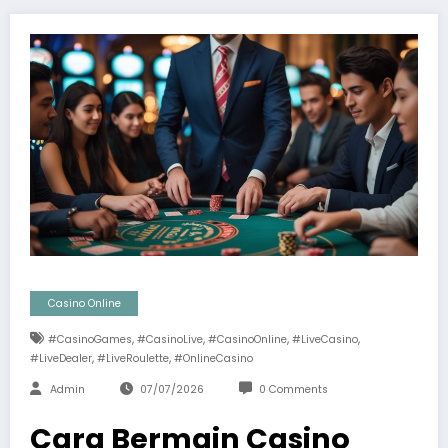
Casino Online
,
,
,
,
#CasinoGames
#CasinoLive
#CasinoOnline
#LiveCasino
,
,
#LiveDealer
#LiveRoulette
#OnlineCasino
Admin
07/07/2026
0 Comments
Cara Bermain Casino