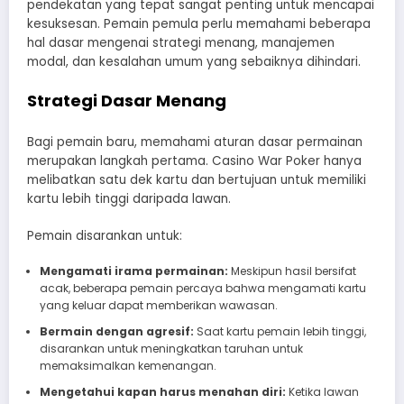
pendekatan yang tepat sangat penting untuk mencapai
kesuksesan. Pemain pemula perlu memahami beberapa
hal dasar mengenai strategi menang, manajemen
modal, dan kesalahan umum yang sebaiknya dihindari.
Strategi Dasar Menang
Bagi pemain baru, memahami aturan dasar permainan
merupakan langkah pertama. Casino War Poker hanya
melibatkan satu dek kartu dan bertujuan untuk memiliki
kartu lebih tinggi daripada lawan.
Pemain disarankan untuk:
Mengamati irama permainan:
Meskipun hasil bersifat
acak, beberapa pemain percaya bahwa mengamati kartu
yang keluar dapat memberikan wawasan.
Bermain dengan agresif:
Saat kartu pemain lebih tinggi,
disarankan untuk meningkatkan taruhan untuk
memaksimalkan kemenangan.
Mengetahui kapan harus menahan diri:
Ketika lawan