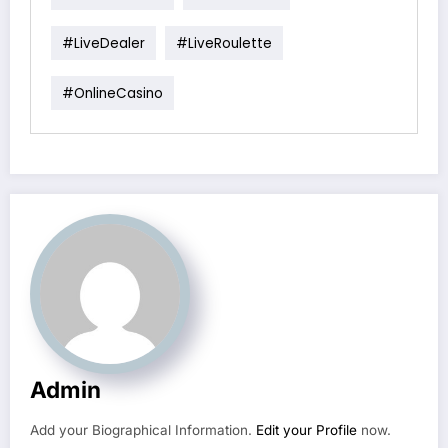
#LiveDealer
#LiveRoulette
#OnlineCasino
Admin
Add your Biographical Information.
Edit your Profile
now.