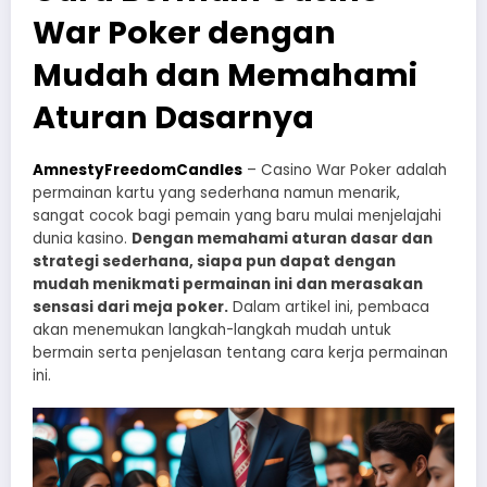
War Poker dengan
Mudah dan Memahami
Aturan Dasarnya
AmnestyFreedomCandles
– Casino War Poker adalah
permainan kartu yang sederhana namun menarik,
sangat cocok bagi pemain yang baru mulai menjelajahi
dunia kasino.
Dengan memahami aturan dasar dan
strategi sederhana, siapa pun dapat dengan
mudah menikmati permainan ini dan merasakan
sensasi dari meja poker.
Dalam artikel ini, pembaca
akan menemukan langkah-langkah mudah untuk
bermain serta penjelasan tentang cara kerja permainan
ini.