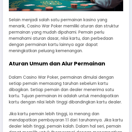
Selain menjadi salah satu permainan kasino yang
menarik, Casino War Poker memiliki aturan dan struktur
permainan yang mudah dipahami. Pemain perlu
memahami aturan dasar, nilai kartu, dan perbedaan
dengan permainan kartu lainnya agar dapat
meningkatkan peluang kemenangan.
Aturan Umum dan Alur Permainan
Dalam Casino War Poker, permainan dimulai dengan
setiap pemain memasang taruhan sebelum kartu
dibagikan. Setiap pemain dan dealer menerima satu
kartu. Tujuan permainan ini adalah untuk mendapatkan
kartu dengan nilai lebih tinggi dibandingkan kartu dealer.
Jika kartu pemain lebih tinggi, ia menang dan
mendapatkan pembayaran 1:1 dari taruhannya. Jika kartu
dealer lebih tinggi, pemain kalah. Dalam hal seri, pemain