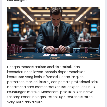
Dengan memanfaatkan analisis statistik dan
kecenderungan lawan, pemain dapat membuat
keputusan yang lebih informasi. Setiap langkah
permainan menjadi krusial, dan pemain profesional tahu
bagaimana cara memanfaatkan ketidakpastian untuk
keuntungan mereka. Memahami pola ini bukan hanya
tentang keberuntungan, tetapi juga tentang strategi
yang solid dan disiplin.