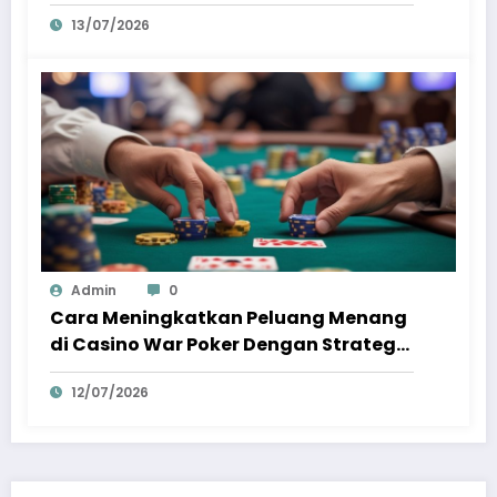
Modern: Panduan Lengkap untuk
13/07/2026
Pemain
Admin
0
Cara Meningkatkan Peluang Menang
di Casino War Poker Dengan Strategi
Sederhana
12/07/2026