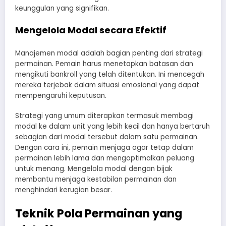
keunggulan yang signifikan.
Mengelola Modal secara Efektif
Manajemen modal adalah bagian penting dari strategi
permainan. Pemain harus menetapkan batasan dan
mengikuti bankroll yang telah ditentukan. Ini mencegah
mereka terjebak dalam situasi emosional yang dapat
mempengaruhi keputusan.
Strategi yang umum diterapkan termasuk membagi
modal ke dalam unit yang lebih kecil dan hanya bertaruh
sebagian dari modal tersebut dalam satu permainan.
Dengan cara ini, pemain menjaga agar tetap dalam
permainan lebih lama dan mengoptimalkan peluang
untuk menang. Mengelola modal dengan bijak
membantu menjaga kestabilan permainan dan
menghindari kerugian besar.
Teknik Pola Permainan yang