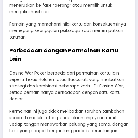
meneruskan ke fase “perang” atau memilih untuk
mengakui hasil seri.
Pemain yang memahami nilai kartu dan konsekuensinya
memegang keunggulan psikologis saat menempatkan
taruhan.
Perbedaan dengan Permainan Kartu
Lain
Casino War Poker berbeda dari permainan kartu lain
seperti Texas Hold’em atau Baccarat, yang melibatkan
strategi dan kombinasi beberapa kartu. Di Casino War,
setiap pemain hanya berhadapan dengan satu kartu
dealer.
Permainan ini juga tidak melibatkan taruhan tambahan
secara kompleks atau pengelolaan chip yang rumit.
Setiap tangan menawarkan peluang yang sama, dengan
hasil yang sangat bergantung pada keberuntungan.