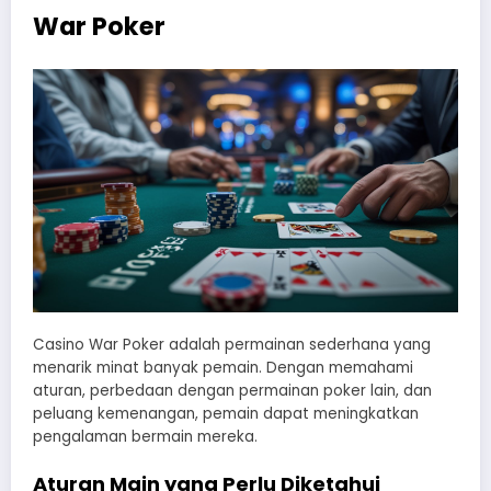
War Poker
Casino War Poker adalah permainan sederhana yang
menarik minat banyak pemain. Dengan memahami
aturan, perbedaan dengan permainan poker lain, dan
peluang kemenangan, pemain dapat meningkatkan
pengalaman bermain mereka.
Aturan Main yang Perlu Diketahui