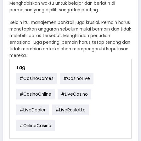
Menghabiskan waktu untuk belajar dan berlatih di
permainan yang dipilih sangatlah penting.
Selain itu, manajemen bankroll juga krusial. Pemain harus
menetapkan anggaran sebelum mulai bermain dan tidak
melebihi batas tersebut. Menghindari perjudian
emosional juga penting; pemain harus tetap tenang dan
tidak membiarkan kekalahan mempengaruhi keputusan
mereka.
Tag
#CasinoGames
#CasinoLive
#CasinoOnline
#LiveCasino
#LiveDealer
#LiveRoulette
#OnlineCasino