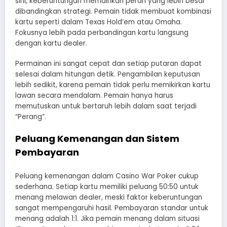
sini, keberuntungan memainkan peran yang lebih besar
dibandingkan strategi. Pemain tidak membuat kombinasi
kartu seperti dalam Texas Hold’em atau Omaha.
Fokusnya lebih pada perbandingan kartu langsung
dengan kartu dealer.
Permainan ini sangat cepat dan setiap putaran dapat
selesai dalam hitungan detik. Pengambilan keputusan
lebih sedikit, karena pemain tidak perlu memikirkan kartu
lawan secara mendalam. Pemain hanya harus
memutuskan untuk bertaruh lebih dalam saat terjadi
“Perang”.
Peluang Kemenangan dan Sistem
Pembayaran
Peluang kemenangan dalam Casino War Poker cukup
sederhana. Setiap kartu memiliki peluang 50:50 untuk
menang melawan dealer, meski faktor keberuntungan
sangat mempengaruhi hasil. Pembayaran standar untuk
menang adalah 1:1. Jika pemain menang dalam situasi