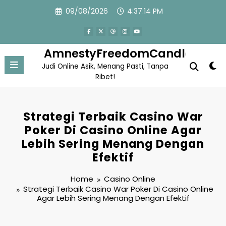
Skip
09/08/2026
4:37:15 PM
to
content
AmnestyFreedomCandles
Judi Online Asik, Menang Pasti, Tanpa
Ribet!
Strategi Terbaik Casino War
Poker Di Casino Online Agar
Lebih Sering Menang Dengan
Efektif
Home
Casino Online
Strategi Terbaik Casino War Poker Di Casino Online
Agar Lebih Sering Menang Dengan Efektif