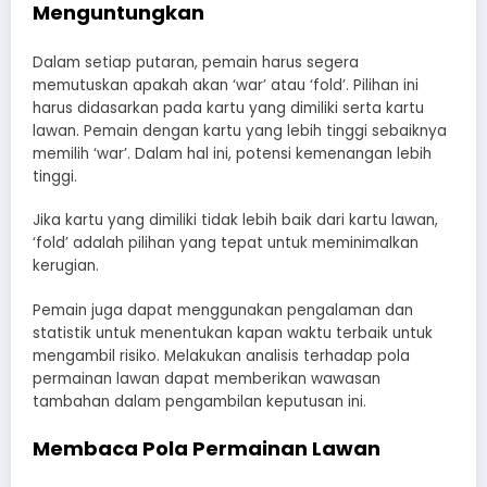
Menguntungkan
Dalam setiap putaran, pemain harus segera
memutuskan apakah akan ‘war’ atau ‘fold’. Pilihan ini
harus didasarkan pada kartu yang dimiliki serta kartu
lawan. Pemain dengan kartu yang lebih tinggi sebaiknya
memilih ‘war’. Dalam hal ini, potensi kemenangan lebih
tinggi.
Jika kartu yang dimiliki tidak lebih baik dari kartu lawan,
‘fold’ adalah pilihan yang tepat untuk meminimalkan
kerugian.
Pemain juga dapat menggunakan pengalaman dan
statistik untuk menentukan kapan waktu terbaik untuk
mengambil risiko. Melakukan analisis terhadap pola
permainan lawan dapat memberikan wawasan
tambahan dalam pengambilan keputusan ini.
Membaca Pola Permainan Lawan