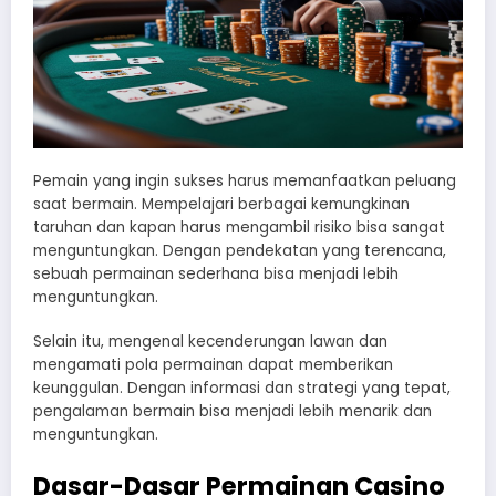
Pemain yang ingin sukses harus memanfaatkan peluang
saat bermain. Mempelajari berbagai kemungkinan
taruhan dan kapan harus mengambil risiko bisa sangat
menguntungkan. Dengan pendekatan yang terencana,
sebuah permainan sederhana bisa menjadi lebih
menguntungkan.
Selain itu, mengenal kecenderungan lawan dan
mengamati pola permainan dapat memberikan
keunggulan. Dengan informasi dan strategi yang tepat,
pengalaman bermain bisa menjadi lebih menarik dan
menguntungkan.
Dasar-Dasar Permainan Casino