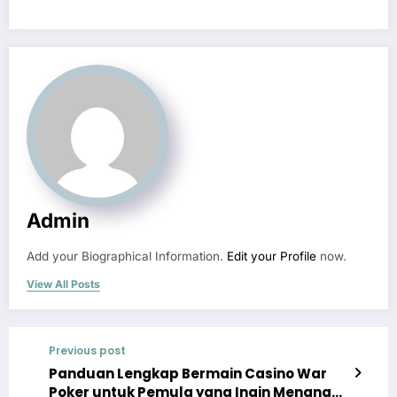
Admin
Add your Biographical Information.
Edit your Profile
now.
View All Posts
Previous post
Panduan Lengkap Bermain Casino War
Poker untuk Pemula yang Ingin Menang