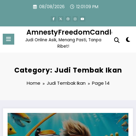
Skip
08/08/2026
12:01:10 PM
to
content
AmnestyFreedomCandles
Judi Online Asik, Menang Pasti, Tanpa
Ribet!
Category: Judi Tembak Ikan
Home
Judi Tembak Ikan
Page 14