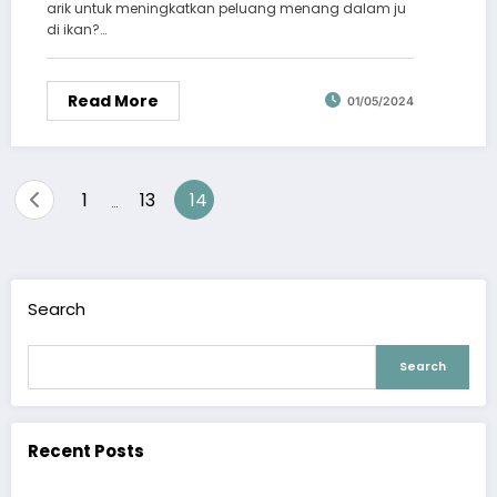
arik untuk meningkatkan peluang menang dalam ju
di ikan?…
Read More
01/05/2024
Posts
1
13
14
…
pagination
Search
Search
Recent Posts