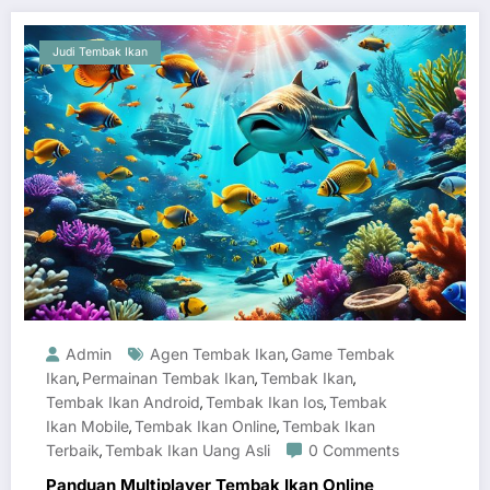
Judi Tembak Ikan
Admin
Agen Tembak Ikan
Game Tembak
,
Ikan
Permainan Tembak Ikan
Tembak Ikan
,
,
,
Tembak Ikan Android
Tembak Ikan Ios
Tembak
,
,
Ikan Mobile
Tembak Ikan Online
Tembak Ikan
,
,
Terbaik
Tembak Ikan Uang Asli
0 Comments
,
Panduan Multiplayer Tembak Ikan Online