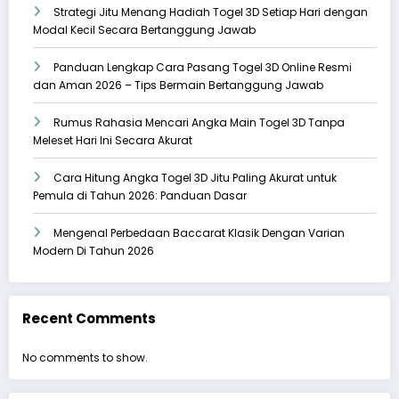
Strategi Jitu Menang Hadiah Togel 3D Setiap Hari dengan
Modal Kecil Secara Bertanggung Jawab
Panduan Lengkap Cara Pasang Togel 3D Online Resmi
dan Aman 2026 – Tips Bermain Bertanggung Jawab
Rumus Rahasia Mencari Angka Main Togel 3D Tanpa
Meleset Hari Ini Secara Akurat
Cara Hitung Angka Togel 3D Jitu Paling Akurat untuk
Pemula di Tahun 2026: Panduan Dasar
Mengenal Perbedaan Baccarat Klasik Dengan Varian
Modern Di Tahun 2026
Recent Comments
No comments to show.