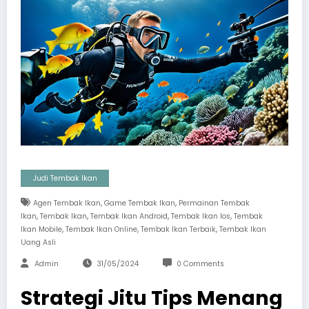
Judi Tembak Ikan
,
,
Agen Tembak Ikan
Game Tembak Ikan
Permainan Tembak
,
,
,
,
Ikan
Tembak Ikan
Tembak Ikan Android
Tembak Ikan Ios
Tembak
,
,
,
Ikan Mobile
Tembak Ikan Online
Tembak Ikan Terbaik
Tembak Ikan
Uang Asli
Admin
31/05/2024
0 Comments
Strategi Jitu Tips Menang