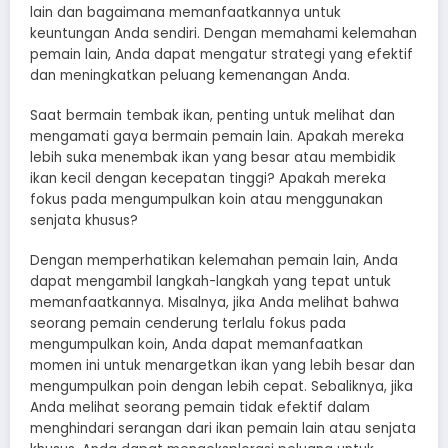
lain dan bagaimana memanfaatkannya untuk
keuntungan Anda sendiri. Dengan memahami kelemahan
pemain lain, Anda dapat mengatur strategi yang efektif
dan meningkatkan peluang kemenangan Anda.
Saat bermain tembak ikan, penting untuk melihat dan
mengamati gaya bermain pemain lain. Apakah mereka
lebih suka menembak ikan yang besar atau membidik
ikan kecil dengan kecepatan tinggi? Apakah mereka
fokus pada mengumpulkan koin atau menggunakan
senjata khusus?
Dengan memperhatikan kelemahan pemain lain, Anda
dapat mengambil langkah-langkah yang tepat untuk
memanfaatkannya. Misalnya, jika Anda melihat bahwa
seorang pemain cenderung terlalu fokus pada
mengumpulkan koin, Anda dapat memanfaatkan
momen ini untuk menargetkan ikan yang lebih besar dan
mengumpulkan poin dengan lebih cepat. Sebaliknya, jika
Anda melihat seorang pemain tidak efektif dalam
menghindari serangan dari ikan pemain lain atau senjata