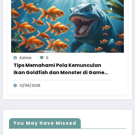
Admin
0
Tips Memahami Pola Kemunculan
Ikan Goldfish dan Monster di Game
Tembak Ikan untuk Meningkatkan
12/06/2026
Strategi Bermain
You May Have Missed