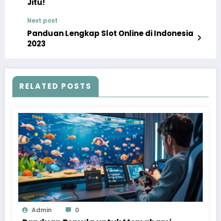
Jitu!
Next post
Panduan Lengkap Slot Online di Indonesia
2023
RELATED POSTS
Admin
0