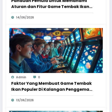
Panduan Pemula untuk Memahami
Aturan dan Fitur Game Tembak Ikan
dengan Mudah
14/06/2026
Admin
0
Faktor Yang Membuat Game Tembak
Ikan Populer Di Kalangan Penggemar
Arcade: Mengungkap Daya Tarik dan
13/06/2026
Trendnya