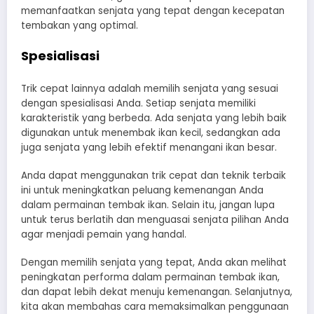
memanfaatkan senjata yang tepat dengan kecepatan
tembakan yang optimal.
Spesialisasi
Trik cepat lainnya adalah memilih senjata yang sesuai
dengan spesialisasi Anda. Setiap senjata memiliki
karakteristik yang berbeda. Ada senjata yang lebih baik
digunakan untuk menembak ikan kecil, sedangkan ada
juga senjata yang lebih efektif menangani ikan besar.
Anda dapat menggunakan trik cepat dan teknik terbaik
ini untuk meningkatkan peluang kemenangan Anda
dalam permainan tembak ikan. Selain itu, jangan lupa
untuk terus berlatih dan menguasai senjata pilihan Anda
agar menjadi pemain yang handal.
Dengan memilih senjata yang tepat, Anda akan melihat
peningkatan performa dalam permainan tembak ikan,
dan dapat lebih dekat menuju kemenangan. Selanjutnya,
kita akan membahas cara memaksimalkan penggunaan