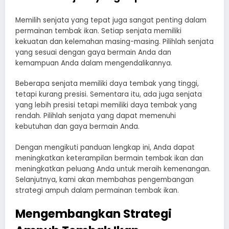
Memilih senjata yang tepat juga sangat penting dalam
permainan tembak ikan. Setiap senjata memiliki
kekuatan dan kelemahan masing-masing. Pilihlah senjata
yang sesuai dengan gaya bermain Anda dan
kemampuan Anda dalam mengendalikannya.
Beberapa senjata memiliki daya tembak yang tinggi,
tetapi kurang presisi. Sementara itu, ada juga senjata
yang lebih presisi tetapi memiliki daya tembak yang
rendah. Pilihlah senjata yang dapat memenuhi
kebutuhan dan gaya bermain Anda.
Dengan mengikuti panduan lengkap ini, Anda dapat
meningkatkan keterampilan bermain tembak ikan dan
meningkatkan peluang Anda untuk meraih kemenangan.
Selanjutnya, kami akan membahas pengembangan
strategi ampuh dalam permainan tembak ikan.
Mengembangkan Strategi