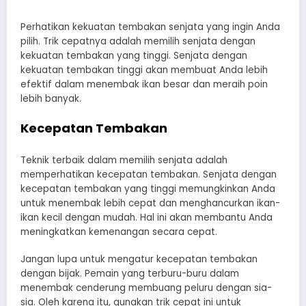
Perhatikan kekuatan tembakan senjata yang ingin Anda
pilih. Trik cepatnya adalah memilih senjata dengan
kekuatan tembakan yang tinggi. Senjata dengan
kekuatan tembakan tinggi akan membuat Anda lebih
efektif dalam menembak ikan besar dan meraih poin
lebih banyak.
Kecepatan Tembakan
Teknik terbaik dalam memilih senjata adalah
memperhatikan kecepatan tembakan. Senjata dengan
kecepatan tembakan yang tinggi memungkinkan Anda
untuk menembak lebih cepat dan menghancurkan ikan-
ikan kecil dengan mudah. Hal ini akan membantu Anda
meningkatkan kemenangan secara cepat.
Jangan lupa untuk mengatur kecepatan tembakan
dengan bijak. Pemain yang terburu-buru dalam
menembak cenderung membuang peluru dengan sia-
sia. Oleh karena itu, gunakan trik cepat ini untuk