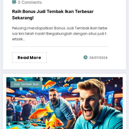
0 Comments
Raih Bonus Judi Tembak Ikan Terbesar
Sekarang!
Peluang mendapatkan Bonus Judi Tembak Ikan terbe
sar kini telah hadir! Bergabunglah dengan situs judi t
erbaik…
Read More
26/07/2024
Judi Tembak Ikan