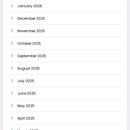
January 2026
December 2025
November 2025
October 2025
September 2025
August 2025
July 2025
June 2025
May 2025
April 2025