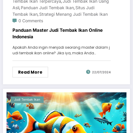
Tembak Ikan Terpercaya
Judi Tembak Ikan Uang
,
Asli
Panduan Judi Tembak Ikan
Situs Judi
,
,
Tembak Ikan
Strategi Menang Judi Tembak Ikan
,
0 Comments
Panduan Master Judi Tembak Ikan Online
Indonesia
Apakah Anda ingin menjadi seorang master dalam j
udi tembak ikan online? Jika iya, maka Anda…
Read More
22/07/2024
Judi Tembak Ikan