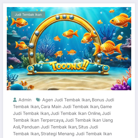
Judi Tembak Ikan
Admin
Agen Judi Tembak Ikan
Bonus Judi
,
Tembak Ikan
Cara Main Judi Tembak Ikan
Game
,
,
Judi Tembak Ikan
Judi Tembak Ikan Online
Judi
,
,
Tembak Ikan Terpercaya
Judi Tembak Ikan Uang
,
Asli
Panduan Judi Tembak Ikan
Situs Judi
,
,
Tembak Ikan
Strategi Menang Judi Tembak Ikan
,