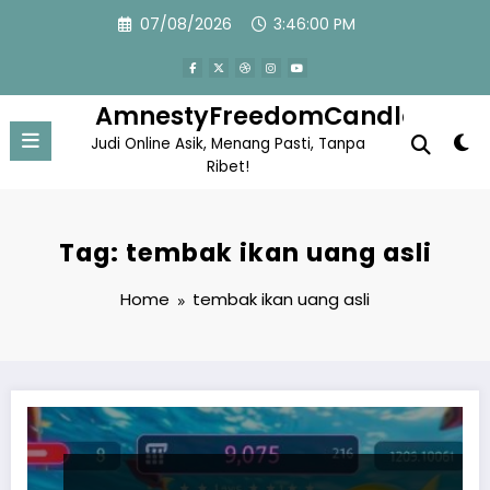
Skip
07/08/2026
3:46:02 PM
to
content
AmnestyFreedomCandles
Judi Online Asik, Menang Pasti, Tanpa
Ribet!
Tag: tembak ikan uang asli
Home
tembak ikan uang asli