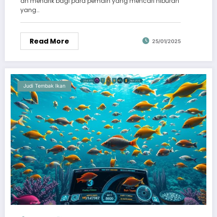
an menarik bagi para pemain yang mencari hiburan
yang…
Read More
25/01/2025
Judi Tembak Ikan