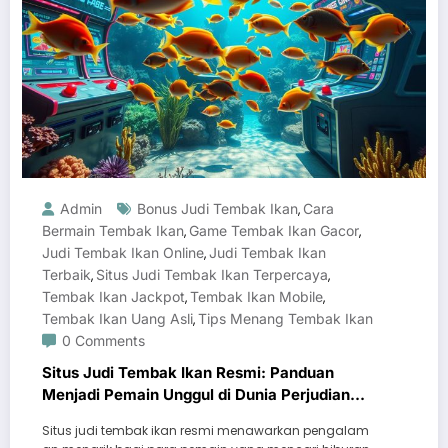
Admin
Bonus Judi Tembak Ikan
Cara
,
Bermain Tembak Ikan
Game Tembak Ikan Gacor
,
,
Judi Tembak Ikan Online
Judi Tembak Ikan
,
Terbaik
Situs Judi Tembak Ikan Terpercaya
,
,
Tembak Ikan Jackpot
Tembak Ikan Mobile
,
,
Tembak Ikan Uang Asli
Tips Menang Tembak Ikan
,
0 Comments
Situs Judi Tembak Ikan Resmi: Panduan
Menjadi Pemain Unggul di Dunia Perjudian
Online
Situs judi tembak ikan resmi menawarkan pengalam