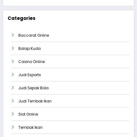
Categories
Baccarat Online
Balap Kuda
Casino Online
Judi Esports
Judi Sepak Bola
Judi Tembak Ikan
Slot Online
Tembak Ikan