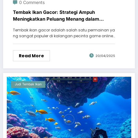
0 Comments
Tembak Ikan Gacor: Strategi Ampuh
Meningkatkan Peluang Menang dalam
Permainan
Tembak ikan gacor adalah salah satu permainan ya
ng sangat populer di kalangan pecinta game online…
Read More
20/04/2025
Judi Tembak Ikan