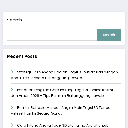
pagination
Search
Search
Recent Posts
Strategi Jitu Menang Hadiah Togel 3D Setiap Hari dengan
Modal Kecil Secara Bertanggung Jawab
Panduan Lengkap Cara Pasang Togel 3D Online Resmi
dan Aman 2026 – Tips Bermain Bertanggung Jawab
Rumus Rahasia Mencari Angka Main Togel 3D Tanpa
Meleset Hari Ini Secara Akurat
Cara Hitung Angka Togel 3D Jitu Paling Akurat untuk