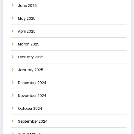
June 2025
May 2025
April 2025
March 2025
February 2025
January 2025
December 2024
November 2024
October 2024
September 2024