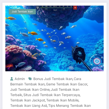
Judi Tembak Ikan
Admin
Bonus Judi Tembak Ikan
Cara
,
Bermain Tembak Ikan
Game Tembak Ikan Gacor
,
,
Judi Tembak Ikan Online
Judi Tembak Ikan
,
Terbaik
Situs Judi Tembak Ikan Terpercaya
,
,
Tembak Ikan Jackpot
Tembak Ikan Mobile
,
,
Tembak Ikan Uang Asli
Tips Menang Tembak Ikan
,