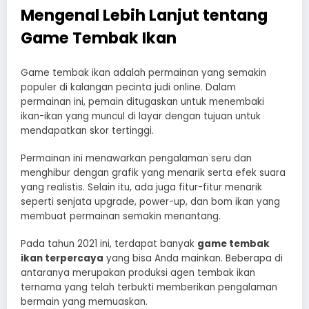
Mengenal Lebih Lanjut tentang
Game Tembak Ikan
Game tembak ikan adalah permainan yang semakin
populer di kalangan pecinta judi online. Dalam
permainan ini, pemain ditugaskan untuk menembaki
ikan-ikan yang muncul di layar dengan tujuan untuk
mendapatkan skor tertinggi.
Permainan ini menawarkan pengalaman seru dan
menghibur dengan grafik yang menarik serta efek suara
yang realistis. Selain itu, ada juga fitur-fitur menarik
seperti senjata upgrade, power-up, dan bom ikan yang
membuat permainan semakin menantang.
Pada tahun 2021 ini, terdapat banyak
game tembak
ikan terpercaya
yang bisa Anda mainkan. Beberapa di
antaranya merupakan produksi agen tembak ikan
ternama yang telah terbukti memberikan pengalaman
bermain yang memuaskan.