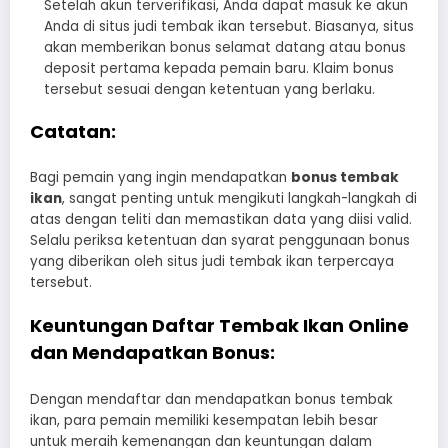
Setelah akun terverifikasi, Anda dapat masuk ke akun
Anda di situs judi tembak ikan tersebut. Biasanya, situs
akan memberikan bonus selamat datang atau bonus
deposit pertama kepada pemain baru. Klaim bonus
tersebut sesuai dengan ketentuan yang berlaku.
Catatan:
Bagi pemain yang ingin mendapatkan
bonus tembak
ikan
, sangat penting untuk mengikuti langkah-langkah di
atas dengan teliti dan memastikan data yang diisi valid.
Selalu periksa ketentuan dan syarat penggunaan bonus
yang diberikan oleh situs judi tembak ikan terpercaya
tersebut.
Keuntungan Daftar Tembak Ikan Online
dan Mendapatkan Bonus:
Dengan mendaftar dan mendapatkan bonus tembak
ikan, para pemain memiliki kesempatan lebih besar
untuk meraih kemenangan dan keuntungan dalam