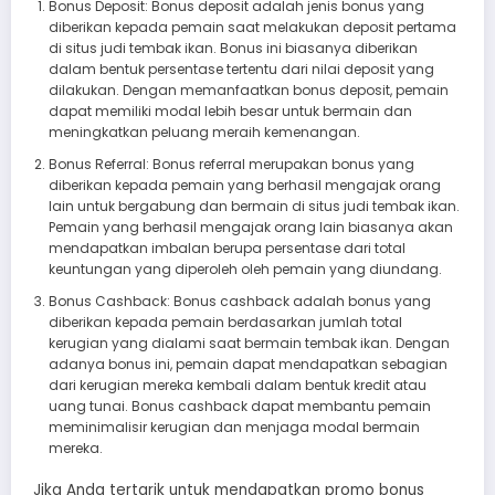
Bonus Deposit: Bonus deposit adalah jenis bonus yang
diberikan kepada pemain saat melakukan deposit pertama
di situs judi tembak ikan. Bonus ini biasanya diberikan
dalam bentuk persentase tertentu dari nilai deposit yang
dilakukan. Dengan memanfaatkan bonus deposit, pemain
dapat memiliki modal lebih besar untuk bermain dan
meningkatkan peluang meraih kemenangan.
Bonus Referral: Bonus referral merupakan bonus yang
diberikan kepada pemain yang berhasil mengajak orang
lain untuk bergabung dan bermain di situs judi tembak ikan.
Pemain yang berhasil mengajak orang lain biasanya akan
mendapatkan imbalan berupa persentase dari total
keuntungan yang diperoleh oleh pemain yang diundang.
Bonus Cashback: Bonus cashback adalah bonus yang
diberikan kepada pemain berdasarkan jumlah total
kerugian yang dialami saat bermain tembak ikan. Dengan
adanya bonus ini, pemain dapat mendapatkan sebagian
dari kerugian mereka kembali dalam bentuk kredit atau
uang tunai. Bonus cashback dapat membantu pemain
meminimalisir kerugian dan menjaga modal bermain
mereka.
Jika Anda tertarik untuk mendapatkan promo bonus