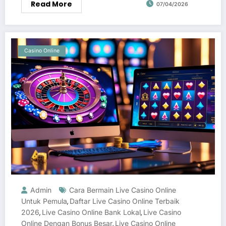
Read More
07/04/2026
Casino Online
Admin
Cara Bermain Live Casino Online
Untuk Pemula
Daftar Live Casino Online Terbaik
,
2026
Live Casino Online Bank Lokal
Live Casino
,
,
Online Dengan Bonus Besar
Live Casino Online
,