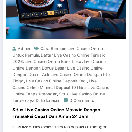
Admin
Cara Bermain Live Casino Online
Untuk Pemula
Daftar Live Casino Online Terbaik
,
2026
Live Casino Online Bank Lokal
Live Casino
,
,
Online Dengan Bonus Besar
Live Casino Online
,
Dengan Dealer Asli
Live Casino Online Dengan Rtp
,
Tinggi
Live Casino Online Deposit Kecil
Live
,
,
Casino Online Minimal Deposit 10 Ribu
Live Casino
,
Online Tanpa Potongan
Situs Live Casino Online
,
Terpercaya Di Indonesia
0 Comments
Situs Live Casino Online Maxwin Dengan
Transaksi Cepat Dan Aman 24 Jam
Situs live casino online semakin populer di kalangan