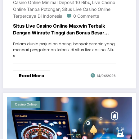
Casino Online Minimal Deposit 10 Ribu
Live Casino
,
Online Tanpa Potongan
Situs Live Casino Online
,
Terpercaya Di Indonesia
0 Comments
Situs Live Casino Online Maxwin Terbaik
Dengan Winrate Tinggi dan Bonus Besar
Untuk Pengalaman Bermain Optimal
Dalam dunia perjudian daring, banyak pemain yang
mencari pengalaman terbaik di situs live casino. Situ
s…
Read More
14/04/2026
Casino Online