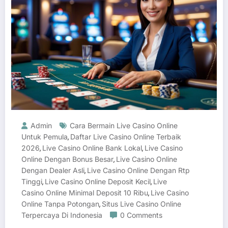
Admin
Cara Bermain Live Casino Online
Untuk Pemula
Daftar Live Casino Online Terbaik
,
2026
Live Casino Online Bank Lokal
Live Casino
,
,
Online Dengan Bonus Besar
Live Casino Online
,
Dengan Dealer Asli
Live Casino Online Dengan Rtp
,
Tinggi
Live Casino Online Deposit Kecil
Live
,
,
Casino Online Minimal Deposit 10 Ribu
Live Casino
,
Online Tanpa Potongan
Situs Live Casino Online
,
Terpercaya Di Indonesia
0 Comments