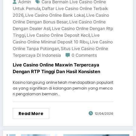
Admin
Cara Bermain Live Casino Online
Untuk Pemula
Daftar Live Casino Online Terbaik
,
2026
Live Casino Online Bank Lokal
Live Casino
,
,
Online Dengan Bonus Besar
Live Casino Online
,
Dengan Dealer Asli
Live Casino Online Dengan Rtp
,
Tinggi
Live Casino Online Deposit Kecil
Live
,
,
Casino Online Minimal Deposit 10 Ribu
Live Casino
,
Online Tanpa Potongan
Situs Live Casino Online
,
Terpercaya Di Indonesia
0 Comments
Live Casino Online Maxwin Terpercaya
Dengan RTP Tinggi Dan Hasil Konsisten
Kasino langsung online telah mendapatkan popularit
as yang signifikan di kalangan pemain yang menca
ri pengalaman bermain…
Read More
12/04/2026