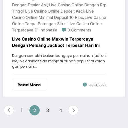
Dengan Dealer Asli
Live Casino Online Dengan Rtp
,
Tinggi
Live Casino Online Deposit Kecil
Live
,
,
Casino Online Minimal Deposit 10 Ribu
Live Casino
,
Online Tanpa Potongan
Situs Live Casino Online
,
Terpercaya Di Indonesia
0 Comments
Live Casino Online Maxwin Terpercaya
Dengan Peluang Jackpot Terbesar Hari Ini
Dengan semakin berkembangnya permainan judi onl
ine, live casino telah menjadi pilihan populer di kalan
gan pemain.…
Read More
05/04/2026
Posts
1
2
3
4
pagination