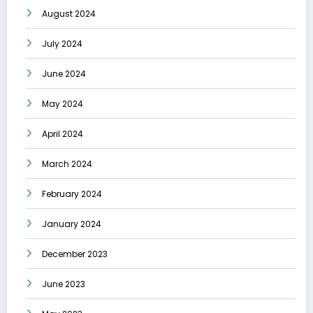
August 2024
July 2024
June 2024
May 2024
April 2024
March 2024
February 2024
January 2024
December 2023
June 2023