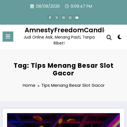
Skip
08/08/2026
9:09:48 PM
to
content
AmnestyFreedomCandles
Judi Online Asik, Menang Pasti, Tanpa
Ribet!
Tag: Tips Menang Besar Slot
Gacor
Home
Tips Menang Besar Slot Gacor