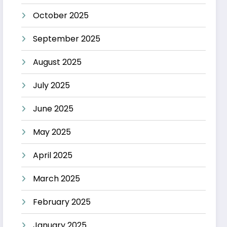
October 2025
September 2025
August 2025
July 2025
June 2025
May 2025
April 2025
March 2025
February 2025
January 2025