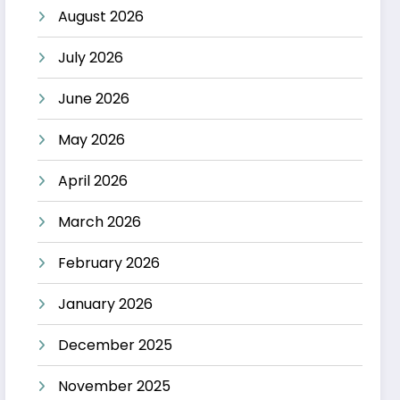
August 2026
July 2026
June 2026
May 2026
April 2026
March 2026
February 2026
January 2026
December 2025
November 2025