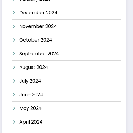
December 2024
November 2024
October 2024
September 2024
August 2024
July 2024
June 2024
May 2024
April 2024