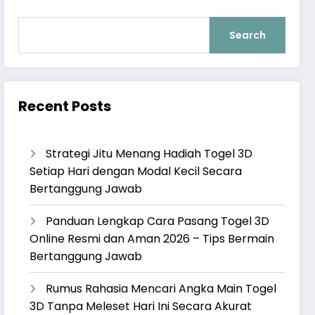
Search
Recent Posts
Strategi Jitu Menang Hadiah Togel 3D
Setiap Hari dengan Modal Kecil Secara
Bertanggung Jawab
Panduan Lengkap Cara Pasang Togel 3D
Online Resmi dan Aman 2026 – Tips Bermain
Bertanggung Jawab
Rumus Rahasia Mencari Angka Main Togel
3D Tanpa Meleset Hari Ini Secara Akurat