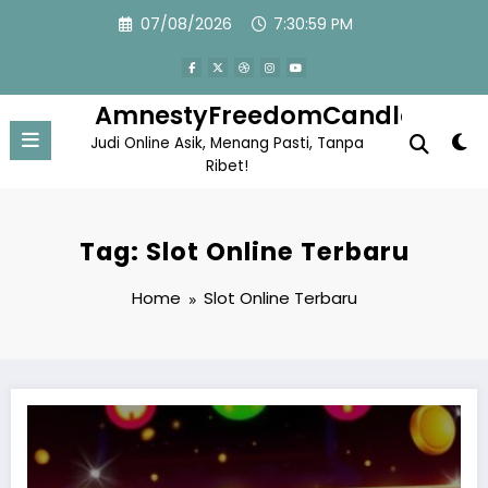
Skip
07/08/2026
7:31:00 PM
to
content
AmnestyFreedomCandles
Judi Online Asik, Menang Pasti, Tanpa
Ribet!
Tag: Slot Online Terbaru
Home
Slot Online Terbaru