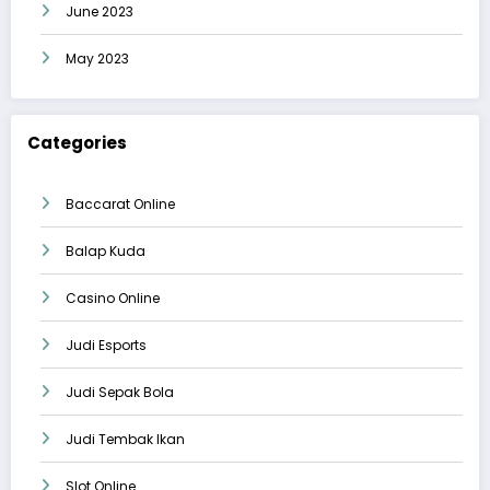
June 2023
May 2023
Categories
Baccarat Online
Balap Kuda
Casino Online
Judi Esports
Judi Sepak Bola
Judi Tembak Ikan
Slot Online