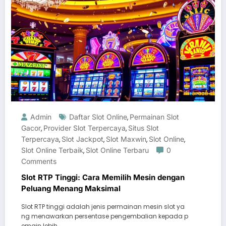
Admin
Daftar Slot Online
Permainan Slot
,
Gacor
Provider Slot Terpercaya
Situs Slot
,
,
Terpercaya
Slot Jackpot
Slot Maxwin
Slot Online
,
,
,
,
Slot Online Terbaik
Slot Online Terbaru
0
,
Comments
Slot RTP Tinggi: Cara Memilih Mesin dengan
Peluang Menang Maksimal
Slot RTP tinggi adalah jenis permainan mesin slot ya
ng menawarkan persentase pengembalian kepada p
emain lebih…