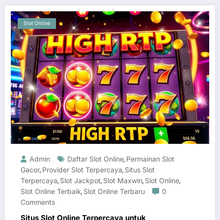
Slot Online
Admin
Daftar Slot Online
Permainan Slot
,
Gacor
Provider Slot Terpercaya
Situs Slot
,
,
Terpercaya
Slot Jackpot
Slot Maxwin
Slot Online
,
,
,
,
Slot Online Terbaik
Slot Online Terbaru
0
,
Comments
Situs Slot Online Terpercaya untuk