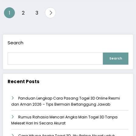
Posts
1
2
3
pagination
Search
Search
Recent Posts
Panduan Lengkap Cara Pasang Togel 3D Online Resmi
dan Aman 2026 – Tips Bermain Bertanggung Jawab
Rumus Rahasia Mencari Angka Main Togel 3D Tanpa
Meleset Hari Ini Secara Akurat
Cara Hitung Angka Togel 3D Jitu Paling Akurat untuk