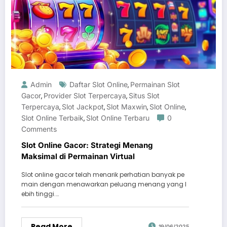
Admin
Daftar Slot Online
Permainan Slot
,
Gacor
Provider Slot Terpercaya
Situs Slot
,
,
Terpercaya
Slot Jackpot
Slot Maxwin
Slot Online
,
,
,
,
Slot Online Terbaik
Slot Online Terbaru
0
,
Comments
Slot Online Gacor: Strategi Menang
Maksimal di Permainan Virtual
Slot online gacor telah menarik perhatian banyak pe
main dengan menawarkan peluang menang yang l
ebih tinggi.…
Read More
19/06/2025