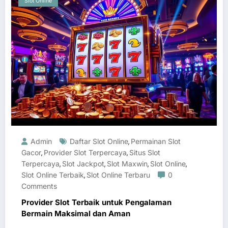
Slot Online
Admin
Daftar Slot Online
Permainan Slot
,
Gacor
Provider Slot Terpercaya
Situs Slot
,
,
Terpercaya
Slot Jackpot
Slot Maxwin
Slot Online
,
,
,
,
Slot Online Terbaik
Slot Online Terbaru
0
,
Comments
Provider Slot Terbaik untuk Pengalaman
Bermain Maksimal dan Aman