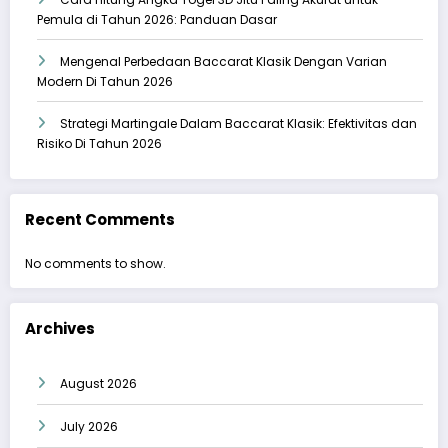
Pemula di Tahun 2026: Panduan Dasar
Mengenal Perbedaan Baccarat Klasik Dengan Varian
Modern Di Tahun 2026
Strategi Martingale Dalam Baccarat Klasik: Efektivitas dan
Risiko Di Tahun 2026
Recent Comments
No comments to show.
Archives
August 2026
July 2026