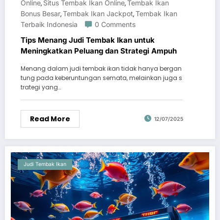
Online
Situs Tembak Ikan Online
Tembak Ikan
,
,
Bonus Besar
Tembak Ikan Jackpot
Tembak Ikan
,
,
Terbaik Indonesia
0 Comments
Tips Menang Judi Tembak Ikan untuk
Meningkatkan Peluang dan Strategi Ampuh
Menang dalam judi tembak ikan tidak hanya bergan
tung pada keberuntungan semata, melainkan juga s
trategi yang…
Read More
12/07/2025
Judi Tembak Ikan