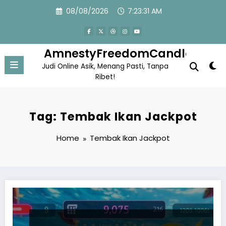
Skip
08/08/2026
7:23:33 AM
to
content
AmnestyFreedomCandles
Judi Online Asik, Menang Pasti, Tanpa
Ribet!
Tag: Tembak Ikan Jackpot
Home
Tembak Ikan Jackpot