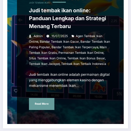
JUDI TEMBAK IKAN
Judi tembak ikan online:
Panduan Lengkap dan Strategi
Menang Terbaru
Admin
15/07/2025
Agen Tembak Ikan
,
,
Online
Bandar Tembak Ikan Gacor
Bandar Tembak Ikan
,
,
Paling Populer
Bandar Tembak Ikan Terpercaya
Main
,
,
Tembak Ikan Gratis
Permainan Tembak Ikan Online
,
,
Situs Tembak Ikan Online
Tembak Ikan Bonus Besar
,
Tembak Ikan Jackpot
Tembak Ikan Terbaik Indonesia
Judi tembak ikan online adalah permainan digital
yang menggabungkan elemen kasino dengan
mekanisme menembak ikan…
Read More