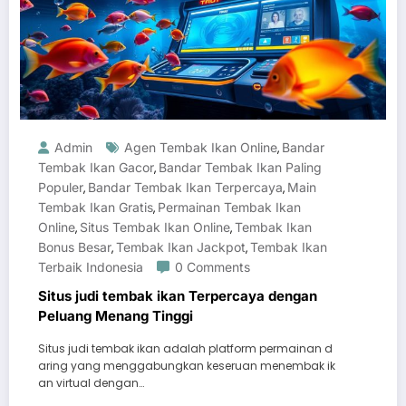
Admin
Agen Tembak Ikan Online
Bandar
,
Tembak Ikan Gacor
Bandar Tembak Ikan Paling
,
Populer
Bandar Tembak Ikan Terpercaya
Main
,
,
Tembak Ikan Gratis
Permainan Tembak Ikan
,
Online
Situs Tembak Ikan Online
Tembak Ikan
,
,
Bonus Besar
Tembak Ikan Jackpot
Tembak Ikan
,
,
Terbaik Indonesia
0 Comments
Situs judi tembak ikan Terpercaya dengan
Peluang Menang Tinggi
Situs judi tembak ikan adalah platform permainan d
aring yang menggabungkan keseruan menembak ik
an virtual dengan…