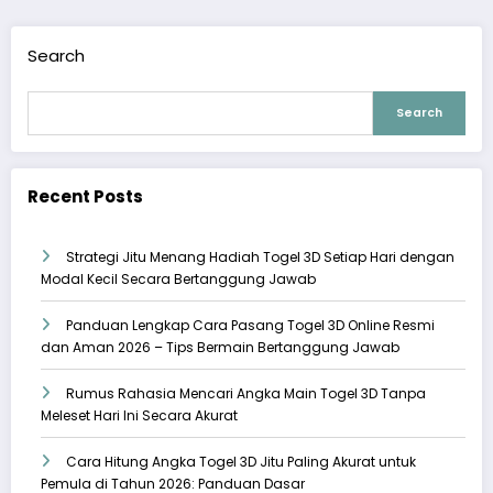
Search
Search
Recent Posts
Strategi Jitu Menang Hadiah Togel 3D Setiap Hari dengan
Modal Kecil Secara Bertanggung Jawab
Panduan Lengkap Cara Pasang Togel 3D Online Resmi
dan Aman 2026 – Tips Bermain Bertanggung Jawab
Rumus Rahasia Mencari Angka Main Togel 3D Tanpa
Meleset Hari Ini Secara Akurat
Cara Hitung Angka Togel 3D Jitu Paling Akurat untuk
Pemula di Tahun 2026: Panduan Dasar