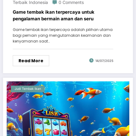
Terbaik Indonesia
0 Comments
Game tembak ikan terpercaya untuk
pengalaman bermain aman dan seru
Game tembak ikan terpercaya adalah pilihan utama
bagi pemain yang mengutamakan keamanan dan
kenyamanan saat…
Read More
14/07/2025
Judi Tembak Ikan