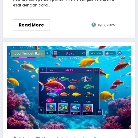
esar dengan cara…
Read More
11/07/2025
Judi Tembak Ikan