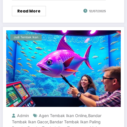
Read More
12/07/2025
Judi Tembak Ikan
Admin
Agen Tembak Ikan Online
Bandar
,
Tembak Ikan Gacor
Bandar Tembak Ikan Paling
,