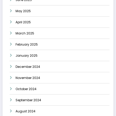
May 2025
April 2025
March 2025
February 2025
January 2025
December 2024
November 2024
October 2024
September 2024
August 2024