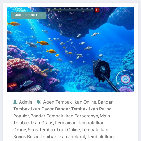
Judi Tembak Ikan
Admin
Agen Tembak Ikan Online
Bandar
,
Tembak Ikan Gacor
Bandar Tembak Ikan Paling
,
Populer
Bandar Tembak Ikan Terpercaya
Main
,
,
Tembak Ikan Gratis
Permainan Tembak Ikan
,
Online
Situs Tembak Ikan Online
Tembak Ikan
,
,
Bonus Besar
Tembak Ikan Jackpot
Tembak Ikan
,
,