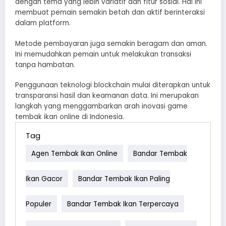
dengan tema yang lebih variatif dan fitur sosial. Hal ini
membuat pemain semakin betah dan aktif berinteraksi
dalam platform.
Metode pembayaran juga semakin beragam dan aman.
Ini memudahkan pemain untuk melakukan transaksi
tanpa hambatan.
Penggunaan teknologi blockchain mulai diterapkan untuk
transparansi hasil dan keamanan data. Ini merupakan
langkah yang menggambarkan arah inovasi game
tembak ikan online di Indonesia.
Tag
Agen Tembak Ikan Online
Bandar Tembak
Ikan Gacor
Bandar Tembak Ikan Paling
Populer
Bandar Tembak Ikan Terpercaya