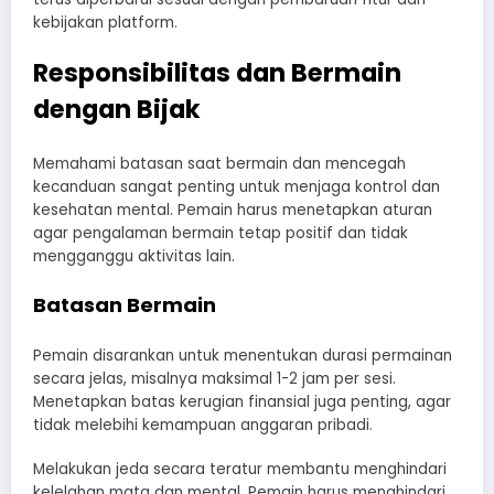
kebijakan platform.
Responsibilitas dan Bermain
dengan Bijak
Memahami batasan saat bermain dan mencegah
kecanduan sangat penting untuk menjaga kontrol dan
kesehatan mental. Pemain harus menetapkan aturan
agar pengalaman bermain tetap positif dan tidak
mengganggu aktivitas lain.
Batasan Bermain
Pemain disarankan untuk menentukan durasi permainan
secara jelas, misalnya maksimal 1-2 jam per sesi.
Menetapkan batas kerugian finansial juga penting, agar
tidak melebihi kemampuan anggaran pribadi.
Melakukan jeda secara teratur membantu menghindari
kelelahan mata dan mental. Pemain harus menghindari