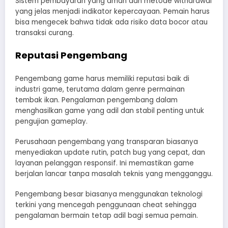
Sistem pembayaran yang aman dan metode withdrawal
yang jelas menjadi indikator kepercayaan. Pemain harus
bisa mengecek bahwa tidak ada risiko data bocor atau
transaksi curang.
Reputasi Pengembang
Pengembang game harus memiliki reputasi baik di
industri game, terutama dalam genre permainan
tembak ikan. Pengalaman pengembang dalam
menghasilkan game yang adil dan stabil penting untuk
pengujian gameplay.
Perusahaan pengembang yang transparan biasanya
menyediakan update rutin, patch bug yang cepat, dan
layanan pelanggan responsif. Ini memastikan game
berjalan lancar tanpa masalah teknis yang mengganggu.
Pengembang besar biasanya menggunakan teknologi
terkini yang mencegah penggunaan cheat sehingga
pengalaman bermain tetap adil bagi semua pemain.