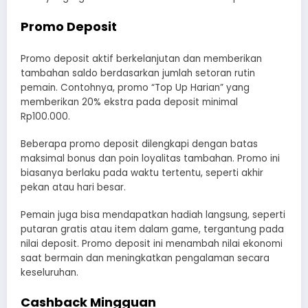
Promo Deposit
Promo deposit aktif berkelanjutan dan memberikan
tambahan saldo berdasarkan jumlah setoran rutin
pemain. Contohnya, promo “Top Up Harian” yang
memberikan 20% ekstra pada deposit minimal
Rp100.000.
Beberapa promo deposit dilengkapi dengan batas
maksimal bonus dan poin loyalitas tambahan. Promo ini
biasanya berlaku pada waktu tertentu, seperti akhir
pekan atau hari besar.
Pemain juga bisa mendapatkan hadiah langsung, seperti
putaran gratis atau item dalam game, tergantung pada
nilai deposit. Promo deposit ini menambah nilai ekonomi
saat bermain dan meningkatkan pengalaman secara
keseluruhan.
Cashback Mingguan