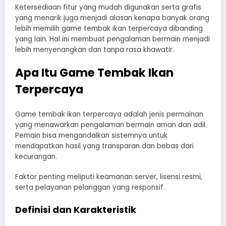
Ketersediaan fitur yang mudah digunakan serta grafis
yang menarik juga menjadi alasan kenapa banyak orang
lebih memilih game tembak ikan terpercaya dibanding
yang lain. Hal ini membuat pengalaman bermain menjadi
lebih menyenangkan dan tanpa rasa khawatir.
Apa Itu Game Tembak Ikan
Terpercaya
Game tembak ikan terpercaya adalah jenis permainan
yang menawarkan pengalaman bermain aman dan adil.
Pemain bisa mengandalkan sistemnya untuk
mendapatkan hasil yang transparan dan bebas dari
kecurangan.
Faktor penting meliputi keamanan server, lisensi resmi,
serta pelayanan pelanggan yang responsif.
Definisi dan Karakteristik