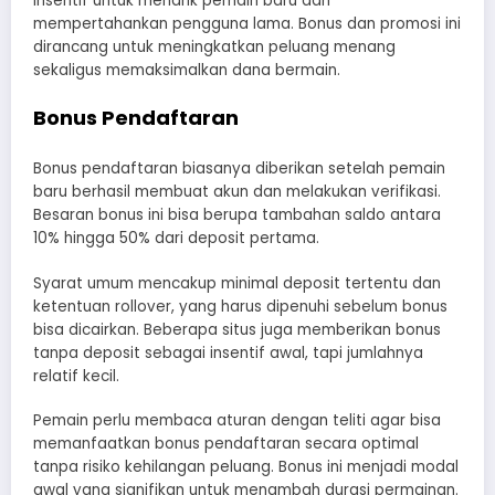
insentif untuk menarik pemain baru dan
mempertahankan pengguna lama. Bonus dan promosi ini
dirancang untuk meningkatkan peluang menang
sekaligus memaksimalkan dana bermain.
Bonus Pendaftaran
Bonus pendaftaran biasanya diberikan setelah pemain
baru berhasil membuat akun dan melakukan verifikasi.
Besaran bonus ini bisa berupa tambahan saldo antara
10% hingga 50% dari deposit pertama.
Syarat umum mencakup minimal deposit tertentu dan
ketentuan rollover, yang harus dipenuhi sebelum bonus
bisa dicairkan. Beberapa situs juga memberikan bonus
tanpa deposit sebagai insentif awal, tapi jumlahnya
relatif kecil.
Pemain perlu membaca aturan dengan teliti agar bisa
memanfaatkan bonus pendaftaran secara optimal
tanpa risiko kehilangan peluang. Bonus ini menjadi modal
awal yang signifikan untuk menambah durasi permainan.