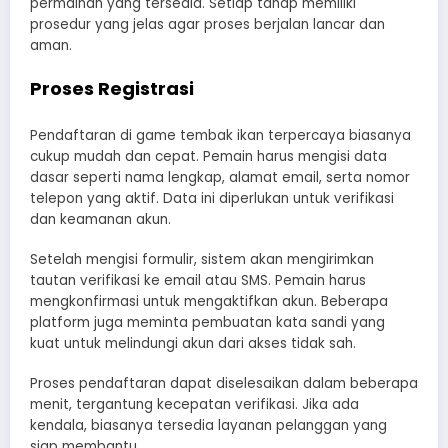
permainan yang tersedia. Setiap tahap memiliki
prosedur yang jelas agar proses berjalan lancar dan
aman.
Proses Registrasi
Pendaftaran di game tembak ikan terpercaya biasanya
cukup mudah dan cepat. Pemain harus mengisi data
dasar seperti nama lengkap, alamat email, serta nomor
telepon yang aktif. Data ini diperlukan untuk verifikasi
dan keamanan akun.
Setelah mengisi formulir, sistem akan mengirimkan
tautan verifikasi ke email atau SMS. Pemain harus
mengkonfirmasi untuk mengaktifkan akun. Beberapa
platform juga meminta pembuatan kata sandi yang
kuat untuk melindungi akun dari akses tidak sah.
Proses pendaftaran dapat diselesaikan dalam beberapa
menit, tergantung kecepatan verifikasi. Jika ada
kendala, biasanya tersedia layanan pelanggan yang
siap membantu.