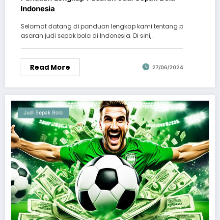
Indonesia
Selamat datang di panduan lengkap kami tentang p
asaran judi sepak bola di Indonesia. Di sini,…
Read More
27/06/2024
Judi Sepak Bola