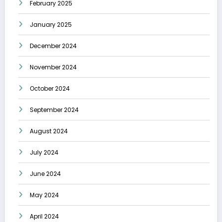
February 2025
January 2025
December 2024
November 2024
October 2024
September 2024
August 2024
July 2024
June 2024
May 2024
April 2024