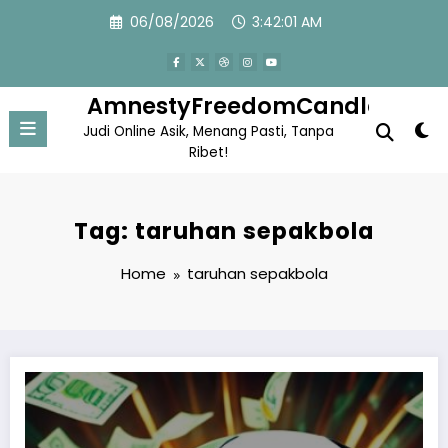
Skip
06/08/2026
3:42:02 AM
to
content
AmnestyFreedomCandles
Judi Online Asik, Menang Pasti, Tanpa
Ribet!
Tag: taruhan sepakbola
Home
taruhan sepakbola