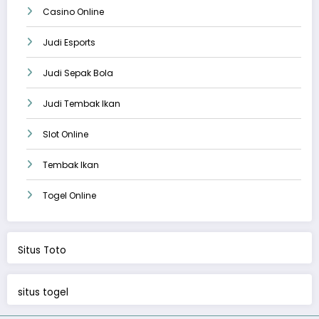
Casino Online
Judi Esports
Judi Sepak Bola
Judi Tembak Ikan
Slot Online
Tembak Ikan
Togel Online
Situs Toto
situs togel