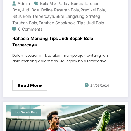
Admin
Bola Mix Parlay
Bonus Taruhan
,
Bola
Judi Bola Online
Pasaran Bola
Prediksi Bola
,
,
,
,
Situs Bola Terpercaya
Skor Langsung
Strategi
,
,
Taruhan Bola
Taruhan Sepakbola
Tips Judi Bola
,
,
0 Comments
Rahasia Menang Tips Judi Sepak Bola
Terpercaya
Dalam section ini, kita akan mempelajari tentang rah
asia menang dalam tips judi sepak bola terpercaya.
…
Read More
24/06/2024
Judi Sepak Bola