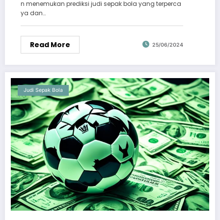
n menemukan prediksi judi sepak bola yang terperca
ya dan…
Read More
25/06/2024
Judi Sepak Bola