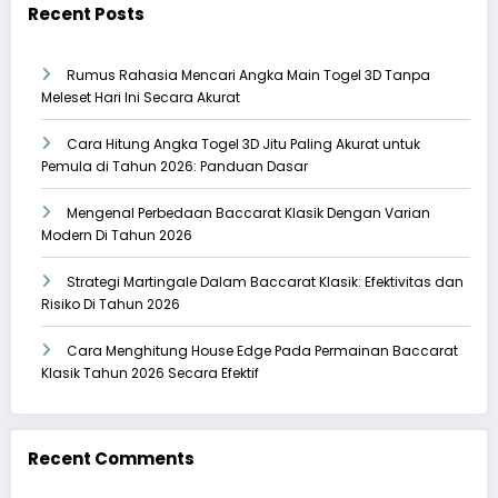
Recent Posts
Rumus Rahasia Mencari Angka Main Togel 3D Tanpa
Meleset Hari Ini Secara Akurat
Cara Hitung Angka Togel 3D Jitu Paling Akurat untuk
Pemula di Tahun 2026: Panduan Dasar
Mengenal Perbedaan Baccarat Klasik Dengan Varian
Modern Di Tahun 2026
Strategi Martingale Dalam Baccarat Klasik: Efektivitas dan
Risiko Di Tahun 2026
Cara Menghitung House Edge Pada Permainan Baccarat
Klasik Tahun 2026 Secara Efektif
Recent Comments