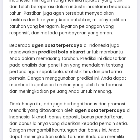
Indonesia. Pilih agen yang memiliki reputasi yang baik
dan telah beroperasi dalam industri ini selama beberapa
tahun. Pastikan juga agen tersebut menyediakan
fasilitas dan fitur yang Anda butuhkan, misalnya pilihan
taruhan yang beragam, layanan pelanggan yang
responsif, dan metode pembayaran yang aman.
Beberapa
agen bola terpercaya
di Indonesia juga
menawarkan
prediksi bola akurat
untuk membantu
Anda dalam memasang taruhan. Prediksi ini didasarkan
pada analisis dan penelitian yang mendalam tentang
pertandingan sepak bola, statistik tim, dan performa
pemain. Dengan menggunakan prediksi ini, Anda dapat
membuat keputusan taruhan yang lebih terinformasi
dan meningkatkan peluang Anda untuk menang.
Tidak hanya itu, ada juga berbagai bonus dan promosi
menarik yang ditawarkan oleh
agen bola terpercaya
di
Indonesia. Nikmati bonus deposit, bonus pendaftaran,
dan bonus lainnya yang diberikan kepada pemain setia.
Dengan mengambil keuntungan dari bonus ini, Anda
dapat meningkatkan saldo taruhan Anda dan memiliki