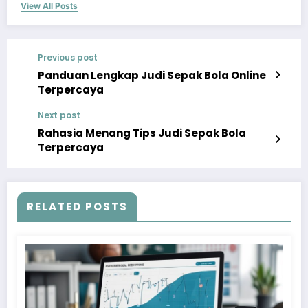
View All Posts
Previous post
Panduan Lengkap Judi Sepak Bola Online
Terpercaya
Next post
Rahasia Menang Tips Judi Sepak Bola
Terpercaya
RELATED POSTS