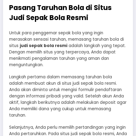
Pasang Taruhan Bola di Situs
Judi Sepak Bola Resmi
Untuk para penggemar sepak bola yang ingin
merasakan sensasi taruhan, memasang taruhan bola di
situs
judi sepak bola resmi
adalah langkah yang tepat.
Dengan memilih situs yang terpercaya, Anda dapat
menikmati pengalaman taruhan yang aman dan
menguntungkan.
Langkah pertama dalam memasang taruhan bola
adalah membuat akun di situs judi sepak bola resmi.
Anda akan diminta untuk mengisi formulir pendaftaran
dengan informasi pribadi yang valid. Setelah akun Anda
aktif, langkah berikutnya adalah melakukan deposit agar
Anda memiliki dana yang cukup untuk memasang
taruhan.
Selanjutnya, Anda perlu memilih pertandingan yang ingin
Anda pertaruhkan. Pada situs judi sepak bola resmi, Anda