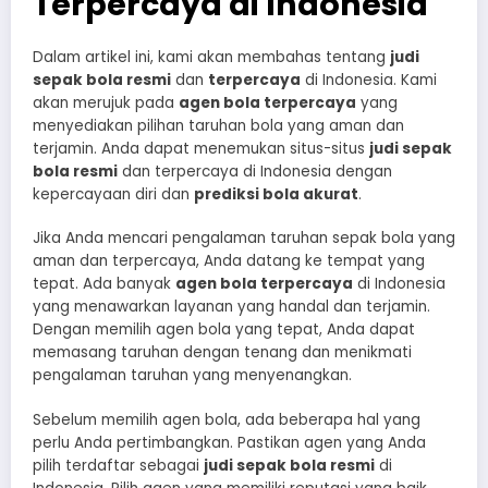
Terpercaya di Indonesia
Dalam artikel ini, kami akan membahas tentang
judi
sepak bola resmi
dan
terpercaya
di Indonesia. Kami
akan merujuk pada
agen bola terpercaya
yang
menyediakan pilihan taruhan bola yang aman dan
terjamin. Anda dapat menemukan situs-situs
judi sepak
bola resmi
dan terpercaya di Indonesia dengan
kepercayaan diri dan
prediksi bola akurat
.
Jika Anda mencari pengalaman taruhan sepak bola yang
aman dan terpercaya, Anda datang ke tempat yang
tepat. Ada banyak
agen bola terpercaya
di Indonesia
yang menawarkan layanan yang handal dan terjamin.
Dengan memilih agen bola yang tepat, Anda dapat
memasang taruhan dengan tenang dan menikmati
pengalaman taruhan yang menyenangkan.
Sebelum memilih agen bola, ada beberapa hal yang
perlu Anda pertimbangkan. Pastikan agen yang Anda
pilih terdaftar sebagai
judi sepak bola resmi
di