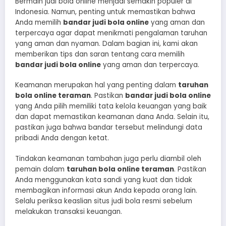
Bermain judi bola online menjadi semakin populer di
Indonesia. Namun, penting untuk memastikan bahwa
Anda memilih
bandar judi bola online
yang aman dan
terpercaya agar dapat menikmati pengalaman taruhan
yang aman dan nyaman. Dalam bagian ini, kami akan
memberikan tips dan saran tentang cara memilih
bandar judi bola online
yang aman dan terpercaya.
Keamanan merupakan hal yang penting dalam
taruhan
bola online teraman
. Pastikan
bandar judi bola online
yang Anda pilih memiliki tata kelola keuangan yang baik
dan dapat memastikan keamanan dana Anda. Selain itu,
pastikan juga bahwa bandar tersebut melindungi data
pribadi Anda dengan ketat.
Tindakan keamanan tambahan juga perlu diambil oleh
pemain dalam
taruhan bola online teraman
. Pastikan
Anda menggunakan kata sandi yang kuat dan tidak
membagikan informasi akun Anda kepada orang lain.
Selalu periksa keaslian situs judi bola resmi sebelum
melakukan transaksi keuangan.