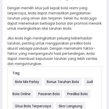
Dengan memilih situs judi sepak bola resmi yang
terpercaya, Anda dapat memastikan pengalaman
taruhan yang aman dan terjamin. Selain itu, Anda juga
dapat menemukan berbagai bonus dan promosi menarik
untuk meningkatkan nilai taruhan Anda.
Jika Anda ingin meningkatkan peluang keberhasilan
taruhan, penting untuk menggunakan prediksi bola
akurat sebagai panduan. Dengan memahami faktor-
faktor yang mempengaruhi hasil pertandingan, Anda
dapat membuat keputusan taruhan yang lebih cerdas
dan menguntungkan.
Tag
Bola Mix Parlay
Bonus Taruhan Bola
Judi
Bola Online
Pasaran Bola
Prediksi Bola
Situs Bola Terpercaya
Skor Langsung