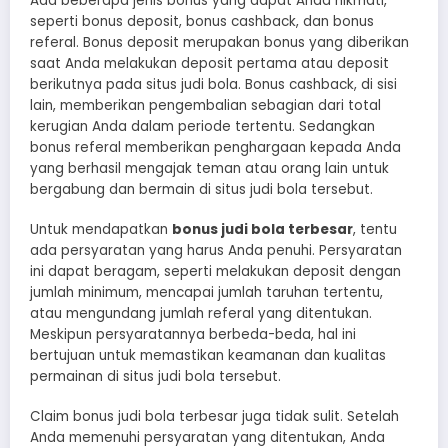
Ada beberapa jenis bonus yang dapat Anda nikmati,
seperti bonus deposit, bonus cashback, dan bonus
referal. Bonus deposit merupakan bonus yang diberikan
saat Anda melakukan deposit pertama atau deposit
berikutnya pada situs judi bola. Bonus cashback, di sisi
lain, memberikan pengembalian sebagian dari total
kerugian Anda dalam periode tertentu. Sedangkan
bonus referal memberikan penghargaan kepada Anda
yang berhasil mengajak teman atau orang lain untuk
bergabung dan bermain di situs judi bola tersebut.
Untuk mendapatkan
bonus judi bola terbesar
, tentu
ada persyaratan yang harus Anda penuhi. Persyaratan
ini dapat beragam, seperti melakukan deposit dengan
jumlah minimum, mencapai jumlah taruhan tertentu,
atau mengundang jumlah referal yang ditentukan.
Meskipun persyaratannya berbeda-beda, hal ini
bertujuan untuk memastikan keamanan dan kualitas
permainan di situs judi bola tersebut.
Claim bonus judi bola terbesar juga tidak sulit. Setelah
Anda memenuhi persyaratan yang ditentukan, Anda