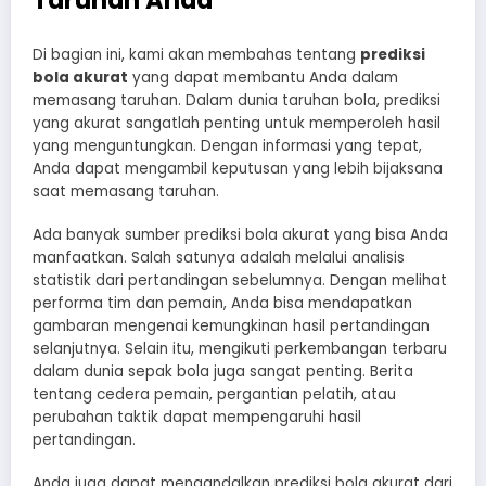
Taruhan Anda
Di bagian ini, kami akan membahas tentang
prediksi
bola akurat
yang dapat membantu Anda dalam
memasang taruhan. Dalam dunia taruhan bola, prediksi
yang akurat sangatlah penting untuk memperoleh hasil
yang menguntungkan. Dengan informasi yang tepat,
Anda dapat mengambil keputusan yang lebih bijaksana
saat memasang taruhan.
Ada banyak sumber prediksi bola akurat yang bisa Anda
manfaatkan. Salah satunya adalah melalui analisis
statistik dari pertandingan sebelumnya. Dengan melihat
performa tim dan pemain, Anda bisa mendapatkan
gambaran mengenai kemungkinan hasil pertandingan
selanjutnya. Selain itu, mengikuti perkembangan terbaru
dalam dunia sepak bola juga sangat penting. Berita
tentang cedera pemain, pergantian pelatih, atau
perubahan taktik dapat mempengaruhi hasil
pertandingan.
Anda juga dapat mengandalkan prediksi bola akurat dari