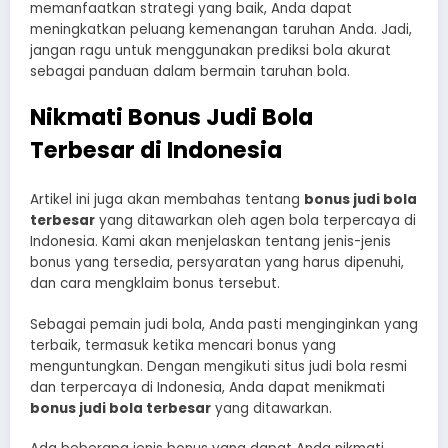
memanfaatkan strategi yang baik, Anda dapat
meningkatkan peluang kemenangan taruhan Anda. Jadi,
jangan ragu untuk menggunakan prediksi bola akurat
sebagai panduan dalam bermain taruhan bola.
Nikmati Bonus Judi Bola
Terbesar di Indonesia
Artikel ini juga akan membahas tentang
bonus judi bola
terbesar
yang ditawarkan oleh agen bola terpercaya di
Indonesia. Kami akan menjelaskan tentang jenis-jenis
bonus yang tersedia, persyaratan yang harus dipenuhi,
dan cara mengklaim bonus tersebut.
Sebagai pemain judi bola, Anda pasti menginginkan yang
terbaik, termasuk ketika mencari bonus yang
menguntungkan. Dengan mengikuti situs judi bola resmi
dan terpercaya di Indonesia, Anda dapat menikmati
bonus judi bola terbesar
yang ditawarkan.