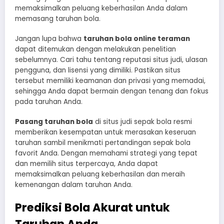
memaksimalkan peluang keberhasilan Anda dalam
memasang taruhan bola.
Jangan lupa bahwa
taruhan bola online teraman
dapat ditemukan dengan melakukan penelitian
sebelumnya. Cari tahu tentang reputasi situs judi, ulasan
pengguna, dan lisensi yang dimiliki. Pastikan situs
tersebut memiliki keamanan dan privasi yang memadai,
sehingga Anda dapat bermain dengan tenang dan fokus
pada taruhan Anda.
Pasang taruhan bola
di situs judi sepak bola resmi
memberikan kesempatan untuk merasakan keseruan
taruhan sambil menikmati pertandingan sepak bola
favorit Anda. Dengan memahami strategi yang tepat
dan memilih situs terpercaya, Anda dapat
memaksimalkan peluang keberhasilan dan meraih
kemenangan dalam taruhan Anda.
Prediksi Bola Akurat untuk