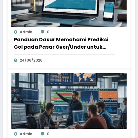
Admin
0
Panduan Dasar Memahami Prediksi
Gol pada Pasar Over/Under untuk
Pemula
24/06/2026
Admin
0