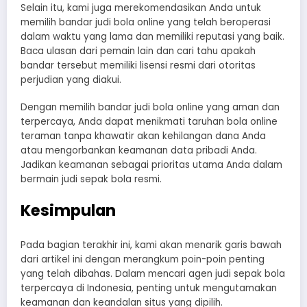
Selain itu, kami juga merekomendasikan Anda untuk
memilih bandar judi bola online yang telah beroperasi
dalam waktu yang lama dan memiliki reputasi yang baik.
Baca ulasan dari pemain lain dan cari tahu apakah
bandar tersebut memiliki lisensi resmi dari otoritas
perjudian yang diakui.
Dengan memilih bandar judi bola online yang aman dan
terpercaya, Anda dapat menikmati taruhan bola online
teraman tanpa khawatir akan kehilangan dana Anda
atau mengorbankan keamanan data pribadi Anda.
Jadikan keamanan sebagai prioritas utama Anda dalam
bermain judi sepak bola resmi.
Kesimpulan
Pada bagian terakhir ini, kami akan menarik garis bawah
dari artikel ini dengan merangkum poin-poin penting
yang telah dibahas. Dalam mencari agen judi sepak bola
terpercaya di Indonesia, penting untuk mengutamakan
keamanan dan keandalan situs yang dipilih.