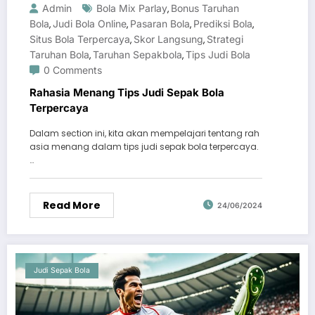
Admin
Bola Mix Parlay
Bonus Taruhan
,
Bola
Judi Bola Online
Pasaran Bola
Prediksi Bola
,
,
,
,
Situs Bola Terpercaya
Skor Langsung
Strategi
,
,
Taruhan Bola
Taruhan Sepakbola
Tips Judi Bola
,
,
0 Comments
Rahasia Menang Tips Judi Sepak Bola
Terpercaya
Dalam section ini, kita akan mempelajari tentang rah
asia menang dalam tips judi sepak bola terpercaya.
…
Read More
24/06/2024
Judi Sepak Bola