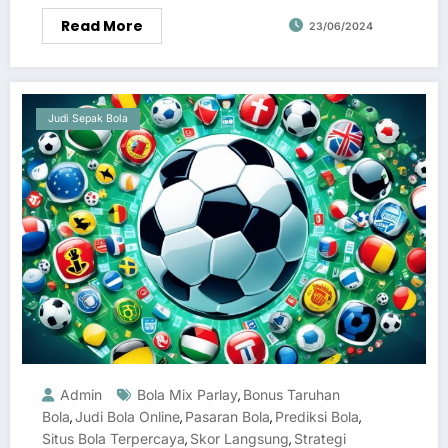
Read More
23/06/2024
Judi Sepak Bola
Admin
Bola Mix Parlay
Bonus Taruhan
,
Bola
Judi Bola Online
Pasaran Bola
Prediksi Bola
,
,
,
,
Situs Bola Terpercaya
Skor Langsung
Strategi
,
,