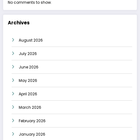
No comments to show.
Archives
August 2026
July 2026
June 2026
May 2026
April 2026
March 2026
February 2026
January 2026