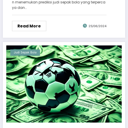
n menemukan prediksi judi sepak bola yang terperca
ya dan…
Read More
25/06/2024
Judi Sepak Bola