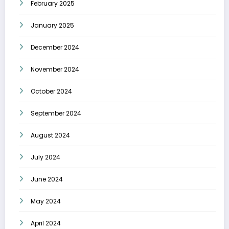
February 2025
January 2025
December 2024
November 2024
October 2024
September 2024
August 2024
July 2024
June 2024
May 2024
April 2024