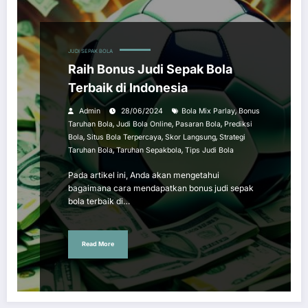
JUDI SEPAK BOLA
Raih Bonus Judi Sepak Bola
Terbaik di Indonesia
,
Admin
28/06/2024
Bola Mix Parlay
Bonus
,
,
,
Taruhan Bola
Judi Bola Online
Pasaran Bola
Prediksi
,
,
,
Bola
Situs Bola Terpercaya
Skor Langsung
Strategi
,
,
Taruhan Bola
Taruhan Sepakbola
Tips Judi Bola
Pada artikel ini, Anda akan mengetahui
bagaimana cara mendapatkan bonus judi sepak
bola terbaik di…
Read More