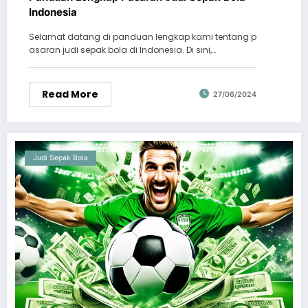
Indonesia
Selamat datang di panduan lengkap kami tentang p
asaran judi sepak bola di Indonesia. Di sini,…
Read More
27/06/2024
Judi Sepak Bola