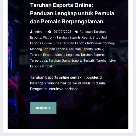
Taruhan Esports Online:
Panduan Lengkap untuk Pemula
dan Pemain Berpengalaman
Admin
29/07/2025
Panduan Taruhan
,
,
Esports
Platform Taruhan Esports Resmi
Situs Judi
,
,
Esports Online
Situs Taruhan Esports Indonesia
Strategi
,
,
Menang Taruhan Esports
Taruhan Esports Dota 2
,
Taruhan Esports Mobile Legends
Taruhan Esports
,
,
Terpercaya
Taruhan Game Esports Terbaik
Taruhan Live
Esports Global
Taruhan Esports online semakin populer di
kalangan penggemar game di seluruh dunia.
Dengan munculnya berbagai…
Read More