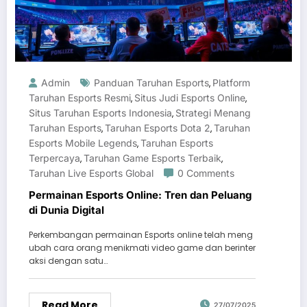
Admin
Panduan Taruhan Esports
Platform
,
Taruhan Esports Resmi
Situs Judi Esports Online
,
,
Situs Taruhan Esports Indonesia
Strategi Menang
,
Taruhan Esports
Taruhan Esports Dota 2
Taruhan
,
,
Esports Mobile Legends
Taruhan Esports
,
Terpercaya
Taruhan Game Esports Terbaik
,
,
Taruhan Live Esports Global
0 Comments
Permainan Esports Online: Tren dan Peluang
di Dunia Digital
Perkembangan permainan Esports online telah meng
ubah cara orang menikmati video game dan berinter
aksi dengan satu…
Read More
27/07/2025