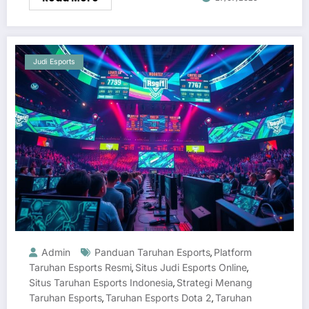
Judi Esports
Admin
Panduan Taruhan Esports
Platform
,
Taruhan Esports Resmi
Situs Judi Esports Online
,
,
Situs Taruhan Esports Indonesia
Strategi Menang
,
Taruhan Esports
Taruhan Esports Dota 2
Taruhan
,
,