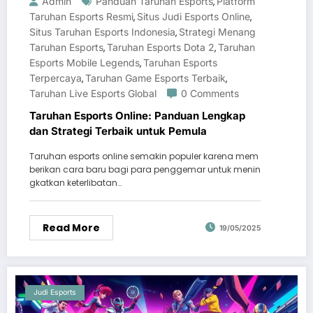
Admin
Panduan Taruhan Esports
Platform
,
Taruhan Esports Resmi
Situs Judi Esports Online
,
,
Situs Taruhan Esports Indonesia
Strategi Menang
,
Taruhan Esports
Taruhan Esports Dota 2
Taruhan
,
,
Esports Mobile Legends
Taruhan Esports
,
Terpercaya
Taruhan Game Esports Terbaik
,
,
Taruhan Live Esports Global
0 Comments
Taruhan Esports Online: Panduan Lengkap
dan Strategi Terbaik untuk Pemula
Taruhan esports online semakin populer karena mem
berikan cara baru bagi para penggemar untuk menin
gkatkan keterlibatan…
Read More
19/05/2025
Judi Esports