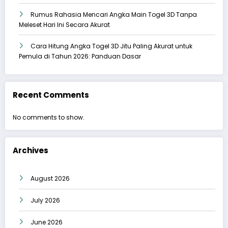
Rumus Rahasia Mencari Angka Main Togel 3D Tanpa
Meleset Hari Ini Secara Akurat
Cara Hitung Angka Togel 3D Jitu Paling Akurat untuk
Pemula di Tahun 2026: Panduan Dasar
Recent Comments
No comments to show.
Archives
August 2026
July 2026
June 2026