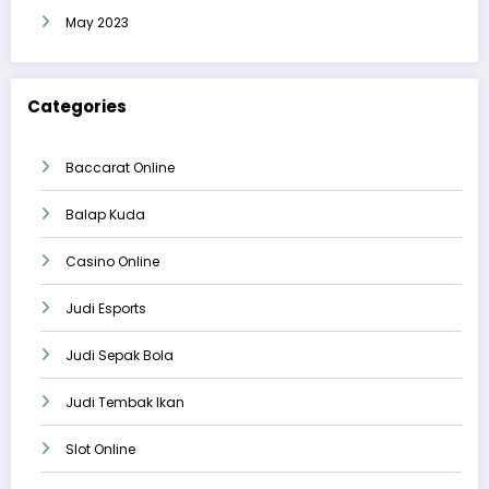
May 2023
Categories
Baccarat Online
Balap Kuda
Casino Online
Judi Esports
Judi Sepak Bola
Judi Tembak Ikan
Slot Online