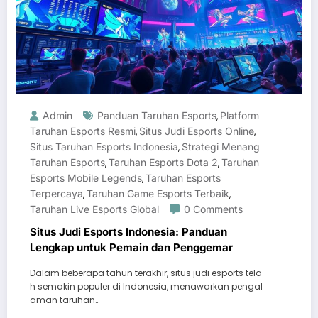
Admin
Panduan Taruhan Esports
Platform
,
Taruhan Esports Resmi
Situs Judi Esports Online
,
,
Situs Taruhan Esports Indonesia
Strategi Menang
,
Taruhan Esports
Taruhan Esports Dota 2
Taruhan
,
,
Esports Mobile Legends
Taruhan Esports
,
Terpercaya
Taruhan Game Esports Terbaik
,
,
Taruhan Live Esports Global
0 Comments
Situs Judi Esports Indonesia: Panduan
Lengkap untuk Pemain dan Penggemar
Dalam beberapa tahun terakhir, situs judi esports tela
h semakin populer di Indonesia, menawarkan pengal
aman taruhan…