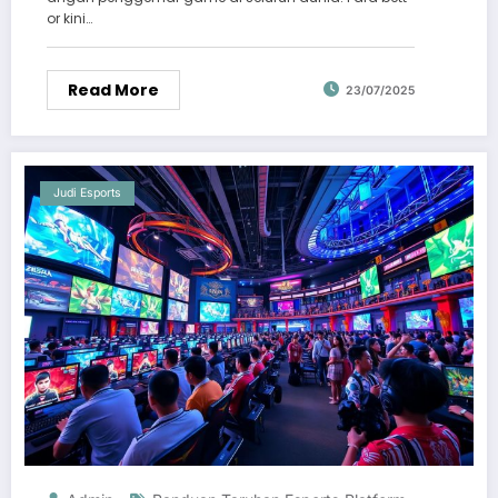
or kini…
Read More
23/07/2025
Judi Esports