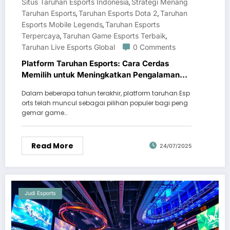
Situs Taruhan Esports Indonesia
Strategi Menang
,
Taruhan Esports
Taruhan Esports Dota 2
Taruhan
,
,
Esports Mobile Legends
Taruhan Esports
,
Terpercaya
Taruhan Game Esports Terbaik
,
,
Taruhan Live Esports Global
0 Comments
Platform Taruhan Esports: Cara Cerdas
Memilih untuk Meningkatkan Pengalaman
Bermain Anda
Dalam beberapa tahun terakhir, platform taruhan Esp
orts telah muncul sebagai pilihan populer bagi peng
gemar game…
Read More
24/07/2025
Judi Esports