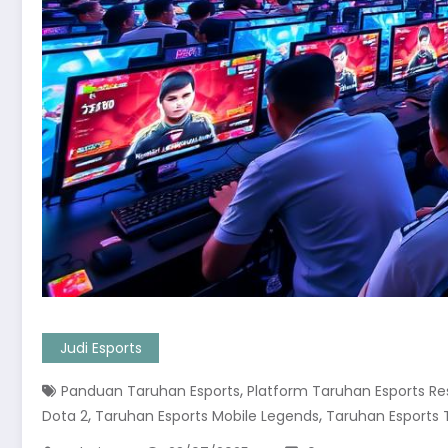
Judi Esports
,
Panduan Taruhan Esports
Platform Taruhan Esports R
,
,
Dota 2
Taruhan Esports Mobile Legends
Taruhan Esports 