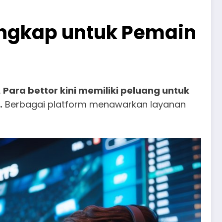
engkap untuk Pemain
.
Para bettor kini memiliki peluang untuk
.
Berbagai platform menawarkan layanan