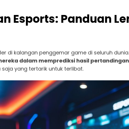
an Esports: Panduan L
er di kalangan penggemar game di seluruh dunia
ereka dalam memprediksi hasil pertandingan
ja yang tertarik untuk terlibat.