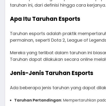
taruhan ini, dari definisi hingga cara kerjanya.
Apa Itu Taruhan Esports
Taruhan esports adalah praktik mempertaruh
permainan, seperti Dota 2, League of Legends
Mereka yang terlibat dalam taruhan ini bias
Taruhan dapat dilakukan secara online melal
Jenis-Jenis Taruhan Esports
Ada beberapa jenis taruhan yang dapat dilak
Taruhan Pertandingan
: Mempertaruhkan pada