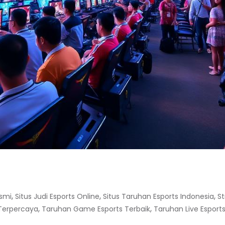
,
,
,
esmi
Situs Judi Esports Online
Situs Taruhan Esports Indonesia
S
,
,
Terpercaya
Taruhan Game Esports Terbaik
Taruhan Live Esports