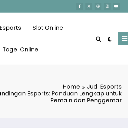
 Esports
Slot Online
Togel Online
Home
Judi Esports
andingan Esports: Panduan Lengkap untuk
Pemain dan Penggemar