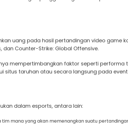
kan uang pada hasil pertandingan video game kom
, dan Counter-Strike: Global Offensive.
anya mempertimbangkan faktor seperti performa ti
ui situs taruhan atau secara langsung pada event-
ukan dalam esports, antara lain:
 tim mana yang akan memenangkan suatu pertandingan