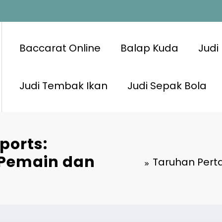
Baccarat Online
Balap Kuda
Judi
Judi Tembak Ikan
Judi Sepak Bola
ports:
 Pemain dan
Taruhan Pert