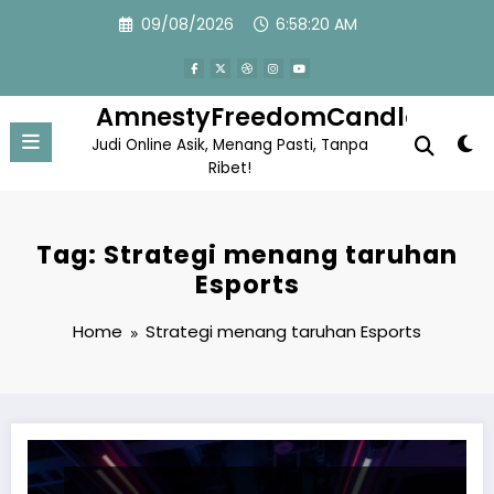
Skip
09/08/2026
6:58:22 AM
to
content
AmnestyFreedomCandles
Judi Online Asik, Menang Pasti, Tanpa
Ribet!
Tag: Strategi menang taruhan
Esports
Home
Strategi menang taruhan Esports