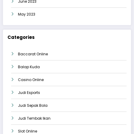
June 2023
May 2023
Categories
Baccarat Online
Balap Kuda
Casino Online
Judi Esports
Judi Sepak Bola
Judi Tembak Ikan
Slot Online