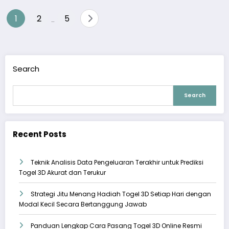
Posts
1
2
5
…
pagination
Search
Search
Recent Posts
Teknik Analisis Data Pengeluaran Terakhir untuk Prediksi
Togel 3D Akurat dan Terukur
Strategi Jitu Menang Hadiah Togel 3D Setiap Hari dengan
Modal Kecil Secara Bertanggung Jawab
Panduan Lengkap Cara Pasang Togel 3D Online Resmi