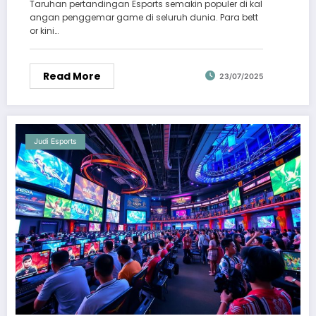
Taruhan pertandingan Esports semakin populer di kal
angan penggemar game di seluruh dunia. Para bett
or kini…
Read More
23/07/2025
Judi Esports