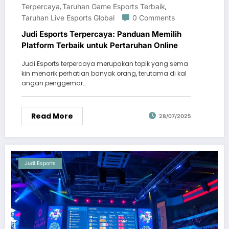
Terpercaya
Taruhan Game Esports Terbaik
,
,
Taruhan Live Esports Global
0 Comments
Judi Esports Terpercaya: Panduan Memilih
Platform Terbaik untuk Pertaruhan Online
Judi Esports terpercaya merupakan topik yang sema
kin menarik perhatian banyak orang, terutama di kal
angan penggemar…
Read More
28/07/2025
Judi Esports