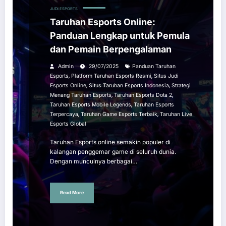
JUDI ESPORTS
Taruhan Esports Online:
Panduan Lengkap untuk Pemula
dan Pemain Berpengalaman
Admin
29/07/2025
Panduan Taruhan
,
,
Esports
Platform Taruhan Esports Resmi
Situs Judi
,
,
Esports Online
Situs Taruhan Esports Indonesia
Strategi
,
,
Menang Taruhan Esports
Taruhan Esports Dota 2
,
Taruhan Esports Mobile Legends
Taruhan Esports
,
,
Terpercaya
Taruhan Game Esports Terbaik
Taruhan Live
Esports Global
Taruhan Esports online semakin populer di
kalangan penggemar game di seluruh dunia.
Dengan munculnya berbagai…
Read More