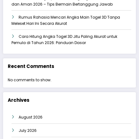
dan Aman 2026 – Tips Bermain Bertanggung Jawab
Rumus Rahasia Mencari Angka Main Togel 3D Tanpa
Meleset Hari Ini Secara Akurat
Cara Hitung Angka Togel 3D Jitu Paling Akurat untuk
Pemula di Tahun 2026: Panduan Dasar
Recent Comments
No comments to show.
Archives
August 2026
July 2026