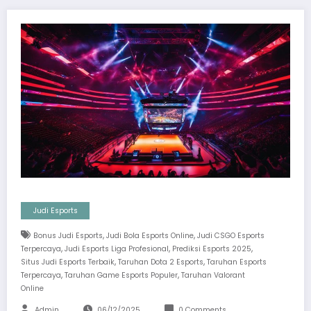
Judi Esports
,
,
Bonus Judi Esports
Judi Bola Esports Online
Judi CSGO Esports
,
,
,
Terpercaya
Judi Esports Liga Profesional
Prediksi Esports 2025
,
,
Situs Judi Esports Terbaik
Taruhan Dota 2 Esports
Taruhan Esports
,
,
Terpercaya
Taruhan Game Esports Populer
Taruhan Valorant
Online
Admin
06/12/2025
0 Comments