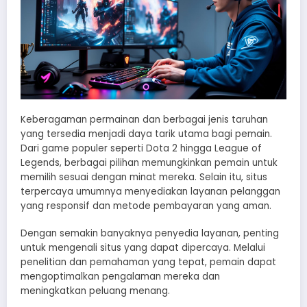
Keberagaman permainan dan berbagai jenis taruhan
yang tersedia menjadi daya tarik utama bagi pemain.
Dari game populer seperti Dota 2 hingga League of
Legends, berbagai pilihan memungkinkan pemain untuk
memilih sesuai dengan minat mereka. Selain itu, situs
terpercaya umumnya menyediakan layanan pelanggan
yang responsif dan metode pembayaran yang aman.
Dengan semakin banyaknya penyedia layanan, penting
untuk mengenali situs yang dapat dipercaya. Melalui
penelitian dan pemahaman yang tepat, pemain dapat
mengoptimalkan pengalaman mereka dan
meningkatkan peluang menang.