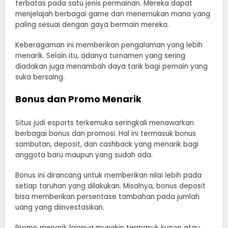
terbatas pada satu jenis permainan. Mereka dapat
menjelajah berbagai game dan menemukan mana yang
paling sesuai dengan gaya bermain mereka.
Keberagaman ini memberikan pengalaman yang lebih
menarik. Selain itu, adanya turnamen yang sering
diadakan juga menambah daya tarik bagi pemain yang
suka bersaing.
Bonus dan Promo Menarik
Situs judi esports terkemuka seringkali menawarkan
berbagai bonus dan promosi. Hal ini termasuk bonus
sambutan, deposit, dan cashback yang menarik bagi
anggota baru maupun yang sudah ada.
Bonus ini dirancang untuk memberikan nilai lebih pada
setiap taruhan yang dilakukan. Misalnya, bonus deposit
bisa memberikan persentase tambahan pada jumlah
uang yang diinvestasikan.
Promo menarik lainnya mungkin termasuk kupon atau