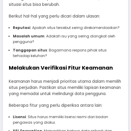
situasi situs bisa berubah.
Berikut hal-hal yang perlu dicari dalam ulasan:
Reputasi
: Apakah situs tersebut sering direkomendasikan?
Masalah umum
: Adakah isu yang sering diangkat oleh
pengguna?
Tanggapan situs
: Bagaimana respons pihak situs
terhadap keluhan?
Melakukan Verifikasi Fitur Keamanan
Keamanan harus menjadi prioritas utama dalam memilih
situs perjudian. Pastikan situs memiliki lapisan keamanan
yang memadai untuk melindungi data pengguna.
Beberapa fitur yang perlu diperiksa antara lain:
Lisensi
: Situs harus memiliki lisensi resmi dari badan
pengawas yang diakui.
SSL Encryption
: Memastikan bahwa data pribadi dan