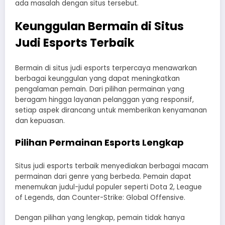
ada masalah dengan situs tersebut.
Keunggulan Bermain di Situs
Judi Esports Terbaik
Bermain di situs judi esports terpercaya menawarkan
berbagai keunggulan yang dapat meningkatkan
pengalaman pemain. Dari pilihan permainan yang
beragam hingga layanan pelanggan yang responsif,
setiap aspek dirancang untuk memberikan kenyamanan
dan kepuasan.
Pilihan Permainan Esports Lengkap
Situs judi esports terbaik menyediakan berbagai macam
permainan dari genre yang berbeda. Pemain dapat
menemukan judul-judul populer seperti Dota 2, League
of Legends, dan Counter-Strike: Global Offensive.
Dengan pilihan yang lengkap, pemain tidak hanya