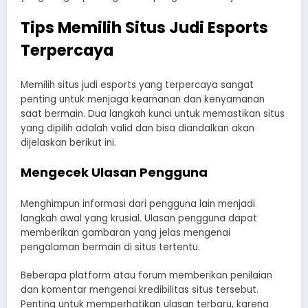
Tips Memilih Situs Judi Esports
Terpercaya
Memilih situs judi esports yang terpercaya sangat
penting untuk menjaga keamanan dan kenyamanan
saat bermain. Dua langkah kunci untuk memastikan situs
yang dipilih adalah valid dan bisa diandalkan akan
dijelaskan berikut ini.
Mengecek Ulasan Pengguna
Menghimpun informasi dari pengguna lain menjadi
langkah awal yang krusial. Ulasan pengguna dapat
memberikan gambaran yang jelas mengenai
pengalaman bermain di situs tertentu.
Beberapa platform atau forum memberikan penilaian
dan komentar mengenai kredibilitas situs tersebut.
Penting untuk memperhatikan ulasan terbaru, karena