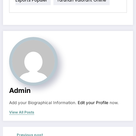
Esports Populer
Taruhan Valorant Online
Admin
Add your Biographical Information.
Edit your Profile
now.
View All Posts
Previous post