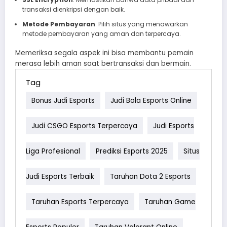
transaksi dienkripsi dengan baik.
Metode Pembayaran
: Pilih situs yang menawarkan
metode pembayaran yang aman dan terpercaya.
Memeriksa segala aspek ini bisa membantu pemain
merasa lebih aman saat bertransaksi dan bermain.
Tag
Bonus Judi Esports
Judi Bola Esports Online
Judi CSGO Esports Terpercaya
Judi Esports
Liga Profesional
Prediksi Esports 2025
Situs
Judi Esports Terbaik
Taruhan Dota 2 Esports
Taruhan Esports Terpercaya
Taruhan Game