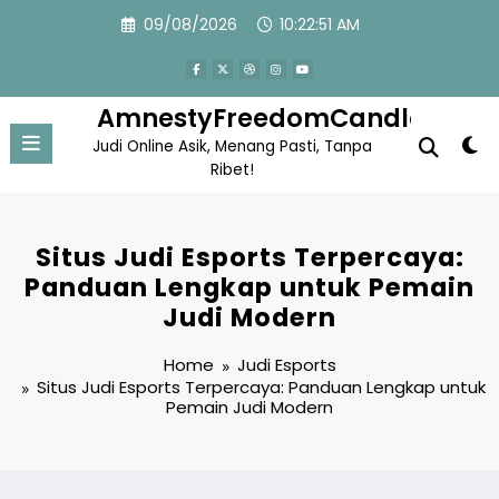
Skip
09/08/2026
10:22:51 AM
to
content
AmnestyFreedomCandles
Judi Online Asik, Menang Pasti, Tanpa
Ribet!
Situs Judi Esports Terpercaya:
Panduan Lengkap untuk Pemain
Judi Modern
Home
Judi Esports
Situs Judi Esports Terpercaya: Panduan Lengkap untuk
Pemain Judi Modern