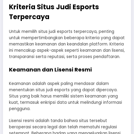
Kriteria Situs Judi Esports
Terpercaya
Untuk memilih situs judi esports terpercaya, penting
untuk mempertimbangkan beberapa kriteria yang dapat
memastikan keamanan dan keandalan platform. Kriteria
ini mencakup aspek-aspek seperti keamanan dan lisensi,
transparansi serta reputasi, serta proses pendaftaran.
Keamanan dan Lisensi Resmi
Keamanan adalah aspek paling mendasar dalam
menentukan situs judi esports yang dapat dipercaya.
Situs yang baik harus memiliki sistem keamanan yang
kuat, termasuk enkripsi data untuk melindungi informasi
pengguna.
Lisensi resmi adalah tanda bahwa situs tersebut
beroperasi secara legal dan telah mematuhi regulasi
setempat. Beberapa badan yang mengeluarkan lisensi