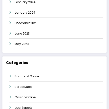
February 2024
January 2024
December 2023
June 2023
May 2023
Categories
Baccarat Online
Balap Kuda
Casino Online
Judi Esports