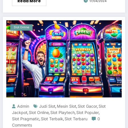
Read More
17/04/2024
Slot Online
Admin
Judi Slot
Mesin Slot
Slot Gacor
Slot
,
,
,
Jackpot
Slot Online
Slot Playtech
Slot Populer
,
,
,
,
Slot Pragmatic
Slot Terbaik
Slot Terbaru
0
,
,
Comments