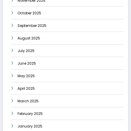
November 2025
October 2025
September 2025
August 2025
July 2025
June 2025
May 2025
April 2025
March 2025
February 2025
January 2025