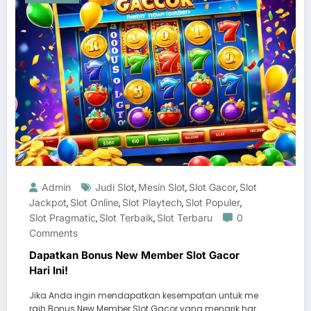
Admin
Judi Slot
Mesin Slot
Slot Gacor
Slot
,
,
,
Jackpot
Slot Online
Slot Playtech
Slot Populer
,
,
,
,
Slot Pragmatic
Slot Terbaik
Slot Terbaru
0
,
,
Comments
Dapatkan Bonus New Member Slot Gacor
Hari Ini!
Jika Anda ingin mendapatkan kesempatan untuk me
raih Bonus New Member Slot Gacor yang menarik har