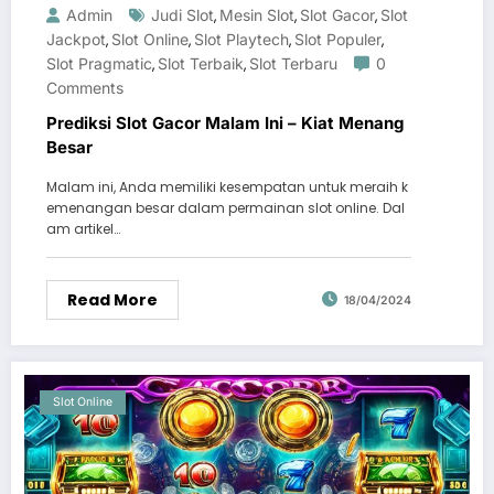
Admin
Judi Slot
Mesin Slot
Slot Gacor
Slot
,
,
,
Jackpot
Slot Online
Slot Playtech
Slot Populer
,
,
,
,
Slot Pragmatic
Slot Terbaik
Slot Terbaru
0
,
,
Comments
Prediksi Slot Gacor Malam Ini – Kiat Menang
Besar
Malam ini, Anda memiliki kesempatan untuk meraih k
emenangan besar dalam permainan slot online. Dal
am artikel…
Read More
18/04/2024
Slot Online