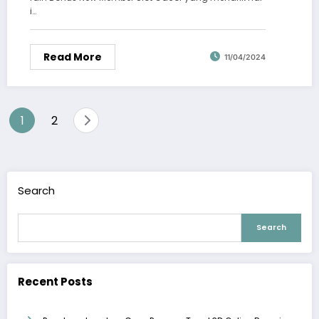
i…
Read More
11/04/2024
Posts
1
2
pagination
Search
Search
Recent Posts