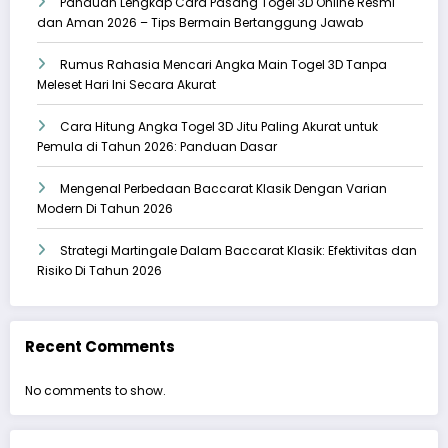
Panduan Lengkap Cara Pasang Togel 3D Online Resmi
dan Aman 2026 – Tips Bermain Bertanggung Jawab
Rumus Rahasia Mencari Angka Main Togel 3D Tanpa
Meleset Hari Ini Secara Akurat
Cara Hitung Angka Togel 3D Jitu Paling Akurat untuk
Pemula di Tahun 2026: Panduan Dasar
Mengenal Perbedaan Baccarat Klasik Dengan Varian
Modern Di Tahun 2026
Strategi Martingale Dalam Baccarat Klasik: Efektivitas dan
Risiko Di Tahun 2026
Recent Comments
No comments to show.