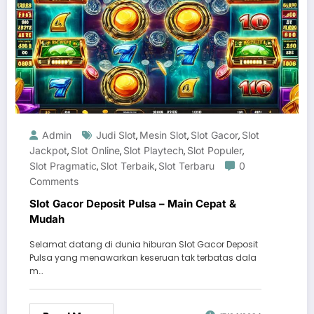
Admin
Judi Slot
Mesin Slot
Slot Gacor
Slot
,
,
,
Jackpot
Slot Online
Slot Playtech
Slot Populer
,
,
,
,
Slot Pragmatic
Slot Terbaik
Slot Terbaru
0
,
,
Comments
Slot Gacor Deposit Pulsa – Main Cepat &
Mudah
Selamat datang di dunia hiburan Slot Gacor Deposit
Pulsa yang menawarkan keseruan tak terbatas dala
m…