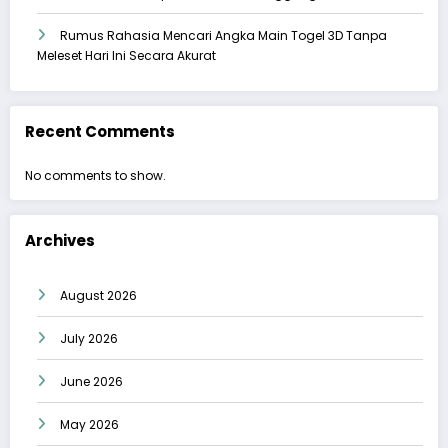
Rumus Rahasia Mencari Angka Main Togel 3D Tanpa
Meleset Hari Ini Secara Akurat
Recent Comments
No comments to show.
Archives
August 2026
July 2026
June 2026
May 2026