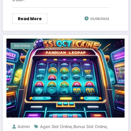
Read More
02/06/2024
Slot Online
Admin
Agen Slot Online
Bonus Slot Online
,
,