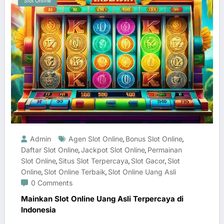
Slot Online
Admin
Agen Slot Online
Bonus Slot Online
,
,
Daftar Slot Online
Jackpot Slot Online
Permainan
,
,
Slot Online
Situs Slot Terpercaya
Slot Gacor
Slot
,
,
,
Online
Slot Online Terbaik
Slot Online Uang Asli
,
,
0 Comments
Mainkan Slot Online Uang Asli Terpercaya di
Indonesia