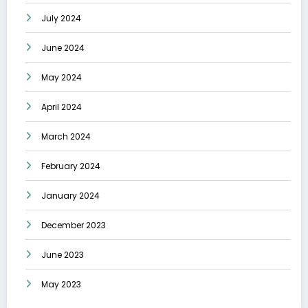
July 2024
June 2024
May 2024
April 2024
March 2024
February 2024
January 2024
December 2023
June 2023
May 2023