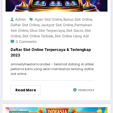
Admin
Agen Slot Online
Bonus Slot Online
,
,
Daftar Slot Online
Jackpot Slot Online
Permainan
,
,
Slot Online
Situs Slot Terpercaya
Slot Gacor
Slot
,
,
,
Online
Slot Online Terbaik
Slot Online Uang Asli
,
,
0 Comments
Daftar Slot Online Terpercaya & Terlengkap
2023
amnestyfreedomcandles - Selamat datang di artikel
pertama kami yang akan membahas tentang daftar
slot online…
Read More
05/06/2024