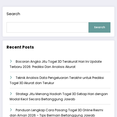
Search
Search
Recent Posts
Bocoran Angka Jitu Togel 3D Terakurat Hari Ini Update
Terbaru 2026: Prediksi Dan Analisis Akurat
Teknik Analisis Data Pengeluaran Terakhir untuk Prediksi
Togel 3D Akurat dan Terukur
Strategi Jitu Menang Hadiah Togel 3D Setiap Hari dengan
Modal Kecil Secara Bertanggung Jawab
Panduan Lengkap Cara Pasang Togel 3D Online Resmi
dan Aman 2026 – Tips Bermain Bertanggung Jawab