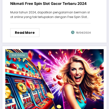
Nikmati Free Spin Slot Gacor Terbaru 2024
Mulai tahun 2024, dapatkan pengalaman bermain sl
ot online yang tak terlupakan dengan Free Spin Slot…
Read More
19/04/2024
Slot Online