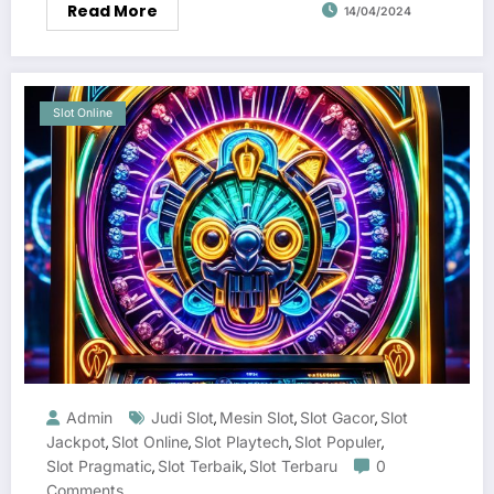
Read More
14/04/2024
Slot Online
Admin
Judi Slot
Mesin Slot
Slot Gacor
Slot
,
,
,
Jackpot
Slot Online
Slot Playtech
Slot Populer
,
,
,
,
Slot Pragmatic
Slot Terbaik
Slot Terbaru
0
,
,
Comments