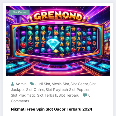
Slot Online
Admin
Judi Slot
Mesin Slot
Slot Gacor
Slot
,
,
,
Jackpot
Slot Online
Slot Playtech
Slot Populer
,
,
,
,
Slot Pragmatic
Slot Terbaik
Slot Terbaru
0
,
,
Comments
Nikmati Free Spin Slot Gacor Terbaru 2024