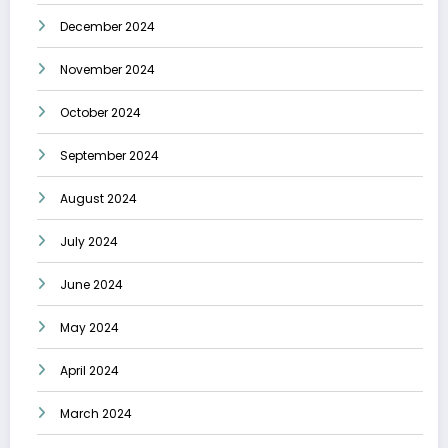
December 2024
November 2024
October 2024
September 2024
August 2024
July 2024
June 2024
May 2024
April 2024
March 2024