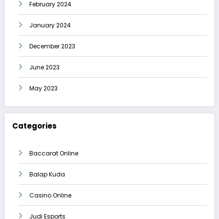
February 2024
January 2024
December 2023
June 2023
May 2023
Categories
Baccarat Online
Balap Kuda
Casino Online
Judi Esports