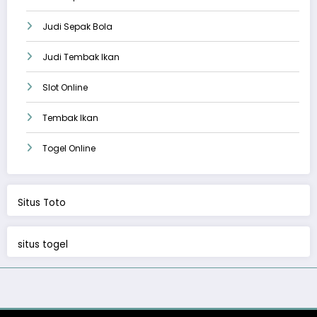
Judi Sepak Bola
Judi Tembak Ikan
Slot Online
Tembak Ikan
Togel Online
Situs Toto
situs togel