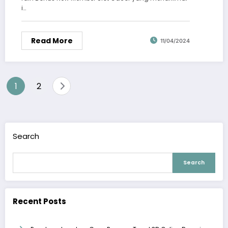
i…
Read More
11/04/2024
Posts
1
2
pagination
Search
Search
Recent Posts