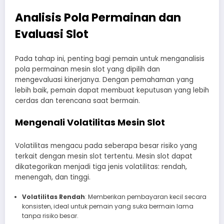
Analisis Pola Permainan dan
Evaluasi Slot
Pada tahap ini, penting bagi pemain untuk menganalisis
pola permainan mesin slot yang dipilih dan
mengevaluasi kinerjanya. Dengan pemahaman yang
lebih baik, pemain dapat membuat keputusan yang lebih
cerdas dan terencana saat bermain.
Mengenali Volatilitas Mesin Slot
Volatilitas mengacu pada seberapa besar risiko yang
terkait dengan mesin slot tertentu. Mesin slot dapat
dikategorikan menjadi tiga jenis volatilitas: rendah,
menengah, dan tinggi.
Volatilitas Rendah
: Memberikan pembayaran kecil secara
konsisten, ideal untuk pemain yang suka bermain lama
tanpa risiko besar.