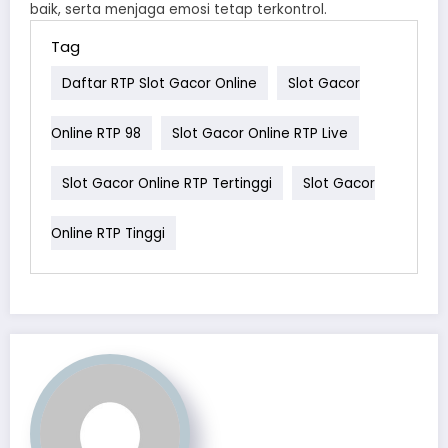
baik, serta menjaga emosi tetap terkontrol.
Tag
Daftar RTP Slot Gacor Online
Slot Gacor
Online RTP 98
Slot Gacor Online RTP Live
Slot Gacor Online RTP Tertinggi
Slot Gacor
Online RTP Tinggi