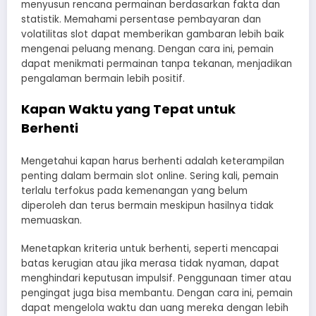
menyusun rencana permainan berdasarkan fakta dan
statistik. Memahami persentase pembayaran dan
volatilitas slot dapat memberikan gambaran lebih baik
mengenai peluang menang. Dengan cara ini, pemain
dapat menikmati permainan tanpa tekanan, menjadikan
pengalaman bermain lebih positif.
Kapan Waktu yang Tepat untuk
Berhenti
Mengetahui kapan harus berhenti adalah keterampilan
penting dalam bermain slot online. Sering kali, pemain
terlalu terfokus pada kemenangan yang belum
diperoleh dan terus bermain meskipun hasilnya tidak
memuaskan.
Menetapkan kriteria untuk berhenti, seperti mencapai
batas kerugian atau jika merasa tidak nyaman, dapat
menghindari keputusan impulsif. Penggunaan timer atau
pengingat juga bisa membantu. Dengan cara ini, pemain
dapat mengelola waktu dan uang mereka dengan lebih