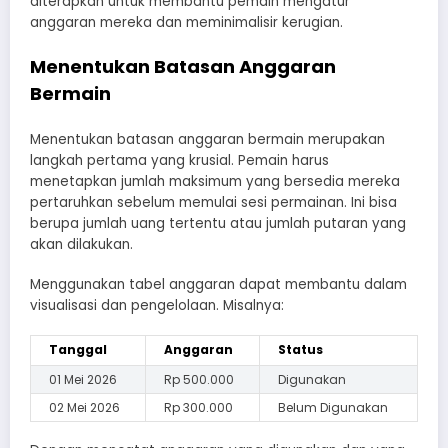
diterapkan untuk membantu pemain mengatur
anggaran mereka dan meminimalisir kerugian.
Menentukan Batasan Anggaran
Bermain
Menentukan batasan anggaran bermain merupakan
langkah pertama yang krusial. Pemain harus
menetapkan jumlah maksimum yang bersedia mereka
pertaruhkan sebelum memulai sesi permainan. Ini bisa
berupa jumlah uang tertentu atau jumlah putaran yang
akan dilakukan.
Menggunakan tabel anggaran dapat membantu dalam
visualisasi dan pengelolaan. Misalnya:
Tanggal
Anggaran
Status
01 Mei 2026
Rp 500.000
Digunakan
02 Mei 2026
Rp 300.000
Belum Digunakan