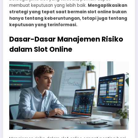
membuat keputusan yang lebih baik.
Mengaplikasikan
strategi yang tepat saat bermain slot online bukan
hanya tentang keberuntungan, tetapi juga tentang
keputusan yang terinformasi.
Dasar-Dasar Manajemen Risiko
dalam Slot Online