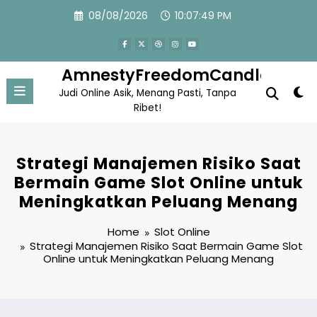
Skip
08/08/2026
10:07:50 PM
to
content
AmnestyFreedomCandles
Judi Online Asik, Menang Pasti, Tanpa
Ribet!
Strategi Manajemen Risiko Saat
Bermain Game Slot Online untuk
Meningkatkan Peluang Menang
Home
Slot Online
Strategi Manajemen Risiko Saat Bermain Game Slot
Online untuk Meningkatkan Peluang Menang