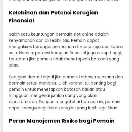
Kelebihan dan Potensi Kerugian
Finansial
Salah satu keuntungan bermain slot online adalah
kenyamanan dan aksesibilitas. Pemain dapat
mengakses berbagai permainan di mana saja dan kapan
saja. Namun, potensi kerugian finansial juga cukup tinggi,
terutama jika pemain tidak menetapkan batasan yang
jelas.
Kerugian dapat terjadi jika pemain terbawa suasana dan
bermain terus-menerus. Oleh karena itu, penting bagi
pemain untuk menetapkan batasan harian atau
mingguan mengenai jumlah uang yang akan
dipertaruhkan. Dengan mengetahui batasan ini, pemain
dapat mengurangi risiko kerugian yang lebih signifikan.
Peran Manajemen Risiko bagi Pemain