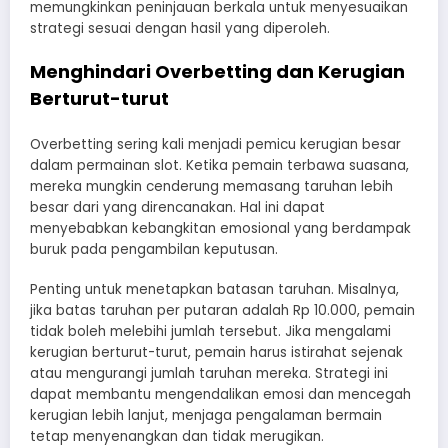
memungkinkan peninjauan berkala untuk menyesuaikan
strategi sesuai dengan hasil yang diperoleh.
Menghindari Overbetting dan Kerugian
Berturut-turut
Overbetting sering kali menjadi pemicu kerugian besar
dalam permainan slot. Ketika pemain terbawa suasana,
mereka mungkin cenderung memasang taruhan lebih
besar dari yang direncanakan. Hal ini dapat
menyebabkan kebangkitan emosional yang berdampak
buruk pada pengambilan keputusan.
Penting untuk menetapkan batasan taruhan. Misalnya,
jika batas taruhan per putaran adalah Rp 10.000, pemain
tidak boleh melebihi jumlah tersebut. Jika mengalami
kerugian berturut-turut, pemain harus istirahat sejenak
atau mengurangi jumlah taruhan mereka. Strategi ini
dapat membantu mengendalikan emosi dan mencegah
kerugian lebih lanjut, menjaga pengalaman bermain
tetap menyenangkan dan tidak merugikan.