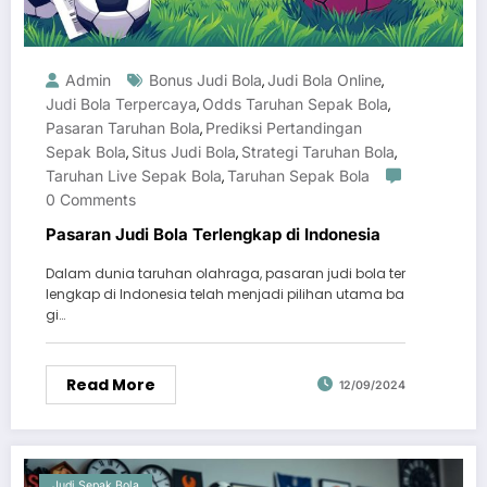
Admin
Bonus Judi Bola
Judi Bola Online
,
,
Judi Bola Terpercaya
Odds Taruhan Sepak Bola
,
,
Pasaran Taruhan Bola
Prediksi Pertandingan
,
Sepak Bola
Situs Judi Bola
Strategi Taruhan Bola
,
,
,
Taruhan Live Sepak Bola
Taruhan Sepak Bola
,
0 Comments
Pasaran Judi Bola Terlengkap di Indonesia
Dalam dunia taruhan olahraga, pasaran judi bola ter
lengkap di Indonesia telah menjadi pilihan utama ba
gi…
Read More
12/09/2024
Judi Sepak Bola