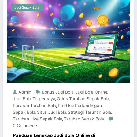
Judi Sepak Bola
Admin
Bonus Judi Bola
Judi Bola Online
,
,
Judi Bola Terpercaya
Odds Taruhan Sepak Bola
,
,
Pasaran Taruhan Bola
Prediksi Pertandingan
,
Sepak Bola
Situs Judi Bola
Strategi Taruhan Bola
,
,
,
Taruhan Live Sepak Bola
Taruhan Sepak Bola
,
0 Comments
Panduan Lengkap Judi Bola Online di