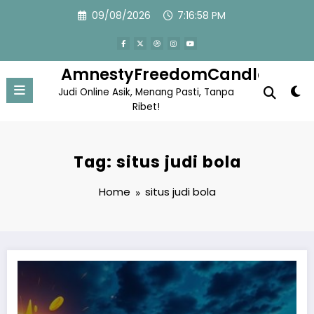
Skip
09/08/2026
7:17:00 PM
to
content
AmnestyFreedomCandles
Judi Online Asik, Menang Pasti, Tanpa
Ribet!
Tag: situs judi bola
Home
situs judi bola