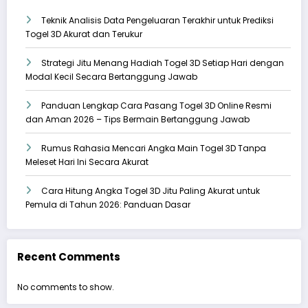
Teknik Analisis Data Pengeluaran Terakhir untuk Prediksi
Togel 3D Akurat dan Terukur
Strategi Jitu Menang Hadiah Togel 3D Setiap Hari dengan
Modal Kecil Secara Bertanggung Jawab
Panduan Lengkap Cara Pasang Togel 3D Online Resmi
dan Aman 2026 – Tips Bermain Bertanggung Jawab
Rumus Rahasia Mencari Angka Main Togel 3D Tanpa
Meleset Hari Ini Secara Akurat
Cara Hitung Angka Togel 3D Jitu Paling Akurat untuk
Pemula di Tahun 2026: Panduan Dasar
Recent Comments
No comments to show.