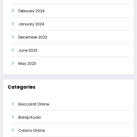
February 2024
January 2024
December 2023
June 2023
May 2023
Categories
Baccarat Online
Balap Kuda
Casino Online