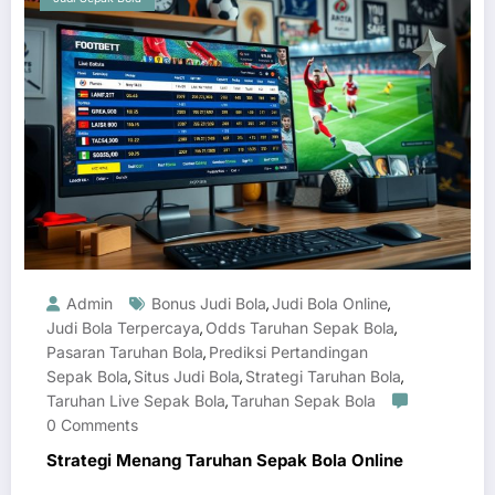
Admin
Bonus Judi Bola
Judi Bola Online
,
,
Judi Bola Terpercaya
Odds Taruhan Sepak Bola
,
,
Pasaran Taruhan Bola
Prediksi Pertandingan
,
Sepak Bola
Situs Judi Bola
Strategi Taruhan Bola
,
,
,
Taruhan Live Sepak Bola
Taruhan Sepak Bola
,
0 Comments
Strategi Menang Taruhan Sepak Bola Online