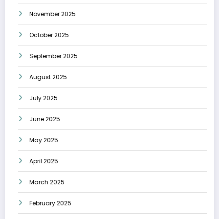
November 2025
October 2025
September 2025
August 2025
July 2025
June 2025
May 2025
April 2025
March 2025
February 2025