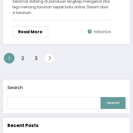
Selamat datang di panduan lengkap mengenai stra
tegi menang taruhan sepak bola online. Dalam duni
a taruhan…
Read More
11/09/2024
Posts
1
2
3
pagination
Search
Search
Recent Posts