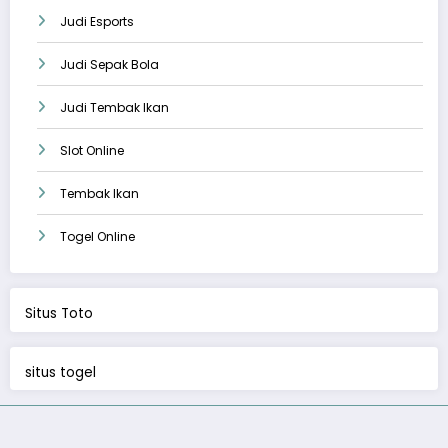
Judi Esports
Judi Sepak Bola
Judi Tembak Ikan
Slot Online
Tembak Ikan
Togel Online
Situs Toto
situs togel