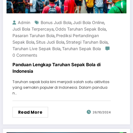
Admin
Bonus Judi Bola
Judi Bola Online
,
,
Judi Bola Terpercaya
Odds Taruhan Sepak Bola
,
,
Pasaran Taruhan Bola
Prediksi Pertandingan
,
Sepak Bola
Situs Judi Bola
Strategi Taruhan Bola
,
,
,
Taruhan Live Sepak Bola
Taruhan Sepak Bola
,
0 Comments
Panduan Lengkap Taruhan Sepak Bola di
Indonesia
Taruhan sepak bola kini menjadi salah satu aktivitas
yang semakin populer di Indonesia. Dalam pandua
n…
Read More
26/10/2024