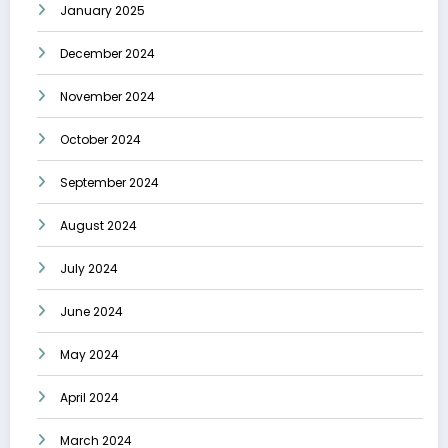
January 2025
December 2024
November 2024
October 2024
September 2024
August 2024
July 2024
June 2024
May 2024
April 2024
March 2024