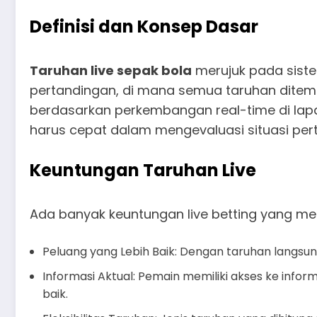
Definisi dan Konsep Dasar
Taruhan live sepak bola
merujuk pada siste
pertandingan, di mana semua taruhan ditem
berdasarkan perkembangan real-time di la
harus cepat dalam mengevaluasi situasi per
Keuntungan Taruhan Live
Ada banyak keuntungan live betting yang me
Peluang yang Lebih Baik: Dengan taruhan langs
Informasi Aktual: Pemain memiliki akses ke in
baik.