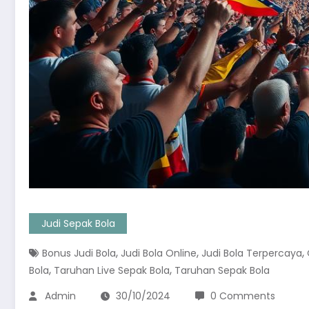
Judi Sepak Bola
,
,
,
Bonus Judi Bola
Judi Bola Online
Judi Bola Terpercaya
,
,
Bola
Taruhan Live Sepak Bola
Taruhan Sepak Bola
Admin
30/10/2024
0 Comments