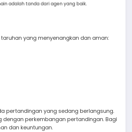
n adalah tanda dari agen yang baik.
man taruhan yang menyenangkan dan aman:
a pertandingan yang sedang berlangsung.
ing dengan perkembangan pertandingan. Bagi
man dan keuntungan.