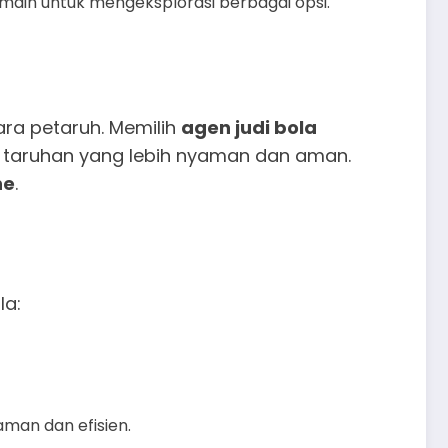
emain untuk mengeksplorasi berbagai opsi.
ara petaruh. Memilih
agen judi bola
 taruhan yang lebih nyaman dan aman.
ne
.
la:
an dan efisien.