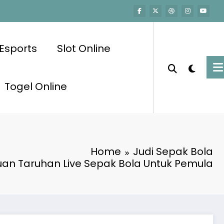
 Esports
Slot Online
Togel Online
Home
Judi Sepak Bola
an Taruhan Live Sepak Bola Untuk Pemula