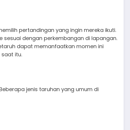
milih pertandingan yang ingin mereka ikuti.
ime sesuai dengan perkembangan di lapangan.
s. Petaruh dapat memanfaatkan momen ini
saat itu.
. Beberapa jenis taruhan yang umum di