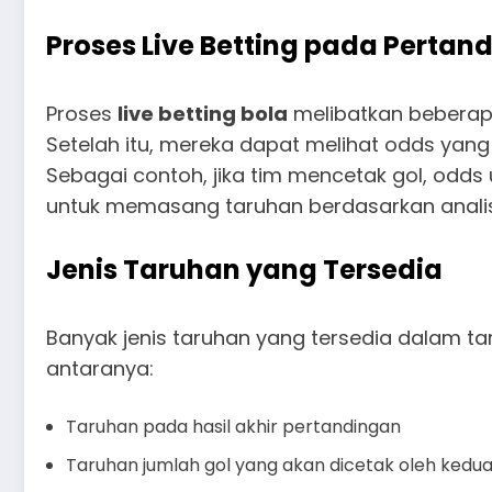
Proses Live Betting pada Pertan
Proses
live betting bola
melibatkan beberapa
Setelah itu, mereka dapat melihat odds yan
Sebagai contoh, jika tim mencetak gol, odds
untuk memasang taruhan berdasarkan analisi
Jenis Taruhan yang Tersedia
Banyak jenis taruhan yang tersedia dalam ta
antaranya:
Taruhan pada hasil akhir pertandingan
Taruhan jumlah gol yang akan dicetak oleh kedua