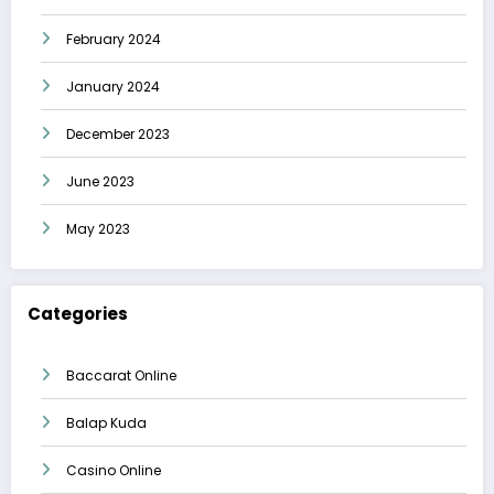
February 2024
January 2024
December 2023
June 2023
May 2023
Categories
Baccarat Online
Balap Kuda
Casino Online