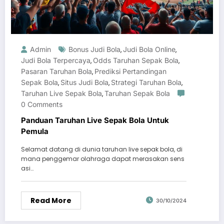
Admin
Bonus Judi Bola
Judi Bola Online
,
,
Judi Bola Terpercaya
Odds Taruhan Sepak Bola
,
,
Pasaran Taruhan Bola
Prediksi Pertandingan
,
Sepak Bola
Situs Judi Bola
Strategi Taruhan Bola
,
,
,
Taruhan Live Sepak Bola
Taruhan Sepak Bola
,
0 Comments
Panduan Taruhan Live Sepak Bola Untuk
Pemula
Selamat datang di dunia taruhan live sepak bola, di
mana penggemar olahraga dapat merasakan sens
asi…
Read More
30/10/2024