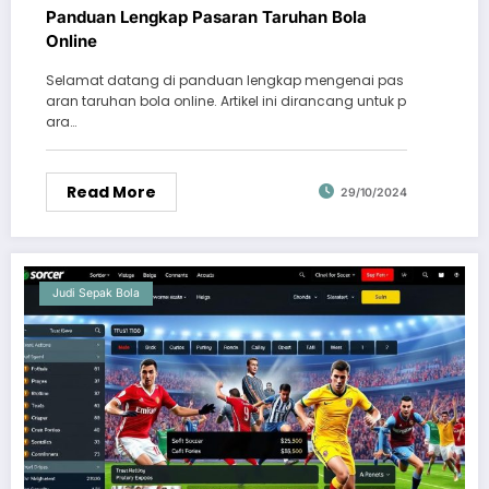
Panduan Lengkap Pasaran Taruhan Bola
Online
Selamat datang di panduan lengkap mengenai pas
aran taruhan bola online. Artikel ini dirancang untuk p
ara…
Read More
29/10/2024
Judi Sepak Bola