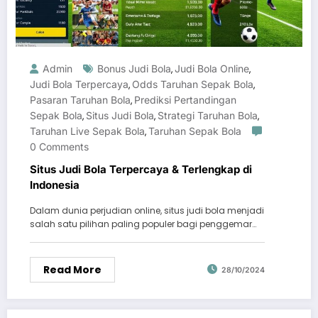
Admin
Bonus Judi Bola
Judi Bola Online
,
,
Judi Bola Terpercaya
Odds Taruhan Sepak Bola
,
,
Pasaran Taruhan Bola
Prediksi Pertandingan
,
Sepak Bola
Situs Judi Bola
Strategi Taruhan Bola
,
,
,
Taruhan Live Sepak Bola
Taruhan Sepak Bola
,
0 Comments
Situs Judi Bola Terpercaya & Terlengkap di
Indonesia
Dalam dunia perjudian online, situs judi bola menjadi
salah satu pilihan paling populer bagi penggemar…
Read More
28/10/2024