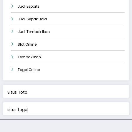
Judi Esports
Judi Sepak Bola
Judi Tembak Ikan
Slot Online
Tembak Ikan
Togel Online
Situs Toto
situs togel