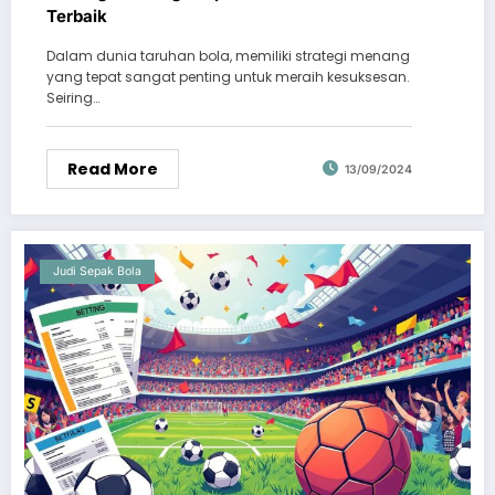
Terbaik
Dalam dunia taruhan bola, memiliki strategi menang
yang tepat sangat penting untuk meraih kesuksesan.
Seiring…
Read More
13/09/2024
Judi Sepak Bola