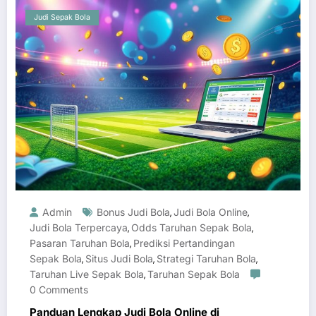
Judi Sepak Bola
Admin
Bonus Judi Bola
Judi Bola Online
,
,
Judi Bola Terpercaya
Odds Taruhan Sepak Bola
,
,
Pasaran Taruhan Bola
Prediksi Pertandingan
,
Sepak Bola
Situs Judi Bola
Strategi Taruhan Bola
,
,
,
Taruhan Live Sepak Bola
Taruhan Sepak Bola
,
0 Comments
Panduan Lengkap Judi Bola Online di