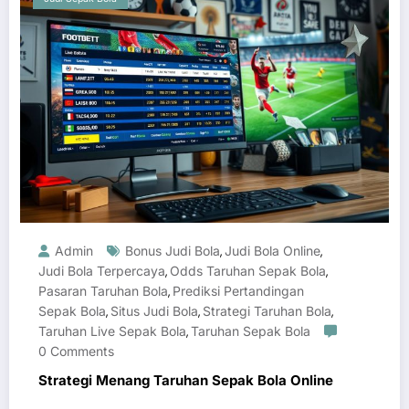
Admin
Bonus Judi Bola
Judi Bola Online
,
,
Judi Bola Terpercaya
Odds Taruhan Sepak Bola
,
,
Pasaran Taruhan Bola
Prediksi Pertandingan
,
Sepak Bola
Situs Judi Bola
Strategi Taruhan Bola
,
,
,
Taruhan Live Sepak Bola
Taruhan Sepak Bola
,
0 Comments
Strategi Menang Taruhan Sepak Bola Online