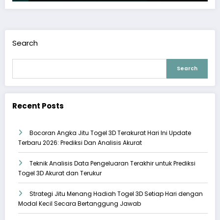
Search
Search
Recent Posts
Bocoran Angka Jitu Togel 3D Terakurat Hari Ini Update
Terbaru 2026: Prediksi Dan Analisis Akurat
Teknik Analisis Data Pengeluaran Terakhir untuk Prediksi
Togel 3D Akurat dan Terukur
Strategi Jitu Menang Hadiah Togel 3D Setiap Hari dengan
Modal Kecil Secara Bertanggung Jawab