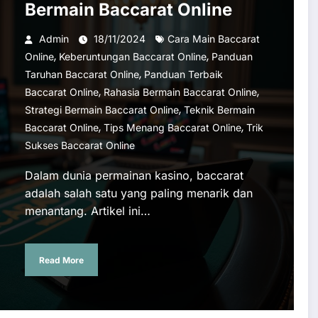
Bermain Baccarat Online
Admin
18/11/2024
Cara Main Baccarat
,
,
Online
Keberuntungan Baccarat Online
Panduan
,
Taruhan Baccarat Online
Panduan Terbaik
,
,
Baccarat Online
Rahasia Bermain Baccarat Online
,
Strategi Bermain Baccarat Online
Teknik Bermain
,
,
Baccarat Online
Tips Menang Baccarat Online
Trik
Sukses Baccarat Online
Dalam dunia permainan kasino, baccarat
adalah salah satu yang paling menarik dan
menantang. Artikel ini…
Read More