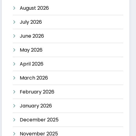
August 2026
July 2026
June 2026
May 2026
April 2026
March 2026
February 2026
January 2026
December 2025
November 2025