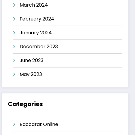
March 2024
February 2024
January 2024
December 2023
June 2023
May 2023
Categories
Baccarat Online