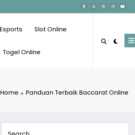
 Esports
Slot Online
Togel Online
Home
Panduan Terbaik Baccarat Online
Search