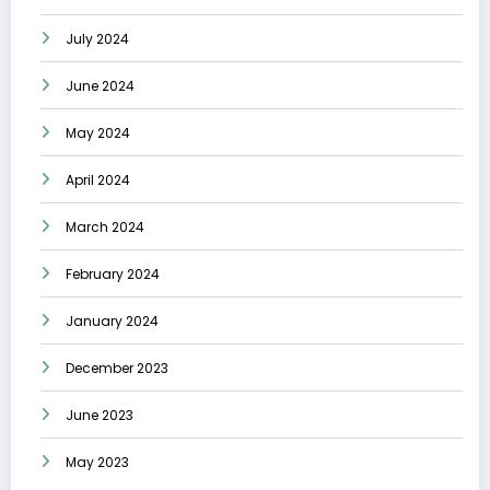
July 2024
June 2024
May 2024
April 2024
March 2024
February 2024
January 2024
December 2023
June 2023
May 2023