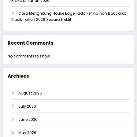
Risiko Di Tahun 2026
Cara Menghitung House Edge Pada Permainan Baccarat
Klasik Tahun 2026 Secara Efektif
Recent Comments
No comments to show.
Archives
August 2026
July 2026
June 2026
May 2026