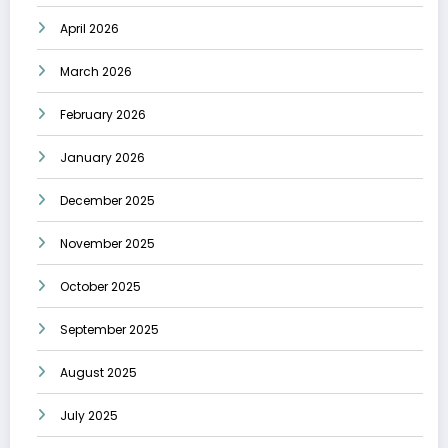
April 2026
March 2026
February 2026
January 2026
December 2025
November 2025
October 2025
September 2025
August 2025
July 2025