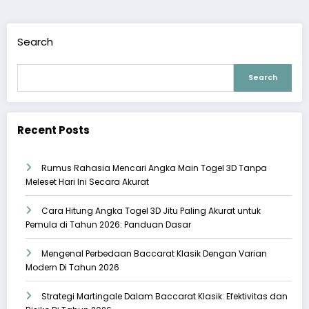
Search
Search
Recent Posts
Rumus Rahasia Mencari Angka Main Togel 3D Tanpa
Meleset Hari Ini Secara Akurat
Cara Hitung Angka Togel 3D Jitu Paling Akurat untuk
Pemula di Tahun 2026: Panduan Dasar
Mengenal Perbedaan Baccarat Klasik Dengan Varian
Modern Di Tahun 2026
Strategi Martingale Dalam Baccarat Klasik: Efektivitas dan