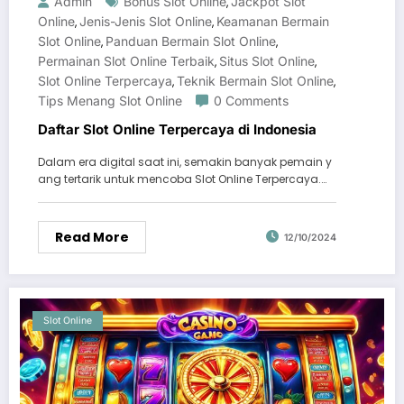
Admin
Bonus Slot Online
Jackpot Slot
,
Online
Jenis-Jenis Slot Online
Keamanan Bermain
,
,
Slot Online
Panduan Bermain Slot Online
,
,
Permainan Slot Online Terbaik
Situs Slot Online
,
,
Slot Online Terpercaya
Teknik Bermain Slot Online
,
,
Tips Menang Slot Online
0 Comments
Daftar Slot Online Terpercaya di Indonesia
Dalam era digital saat ini, semakin banyak pemain y
ang tertarik untuk mencoba Slot Online Terpercaya.…
Read More
12/10/2024
Slot Online