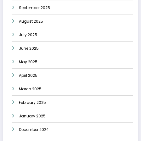
September 2025
August 2025
July 2025
June 2025
May 2025
April 2025
March 2025
February 2025
January 2025
December 2024