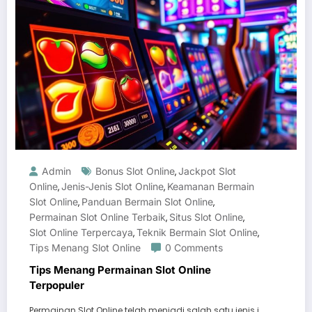
Admin
Bonus Slot Online
Jackpot Slot
,
Online
Jenis-Jenis Slot Online
Keamanan Bermain
,
,
Slot Online
Panduan Bermain Slot Online
,
,
Permainan Slot Online Terbaik
Situs Slot Online
,
,
Slot Online Terpercaya
Teknik Bermain Slot Online
,
,
Tips Menang Slot Online
0 Comments
Tips Menang Permainan Slot Online
Terpopuler
Permainan Slot Online telah menjadi salah satu jenis j