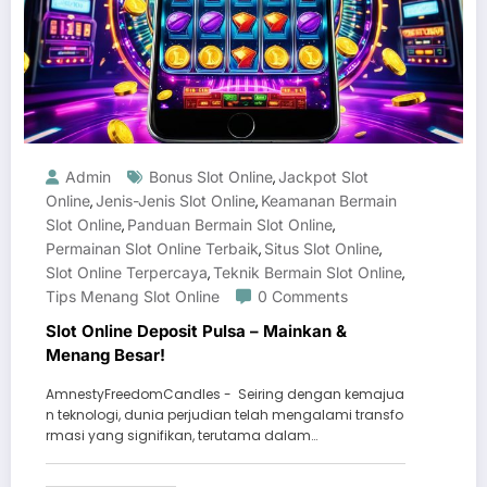
Admin
Bonus Slot Online
Jackpot Slot
,
Online
Jenis-Jenis Slot Online
Keamanan Bermain
,
,
Slot Online
Panduan Bermain Slot Online
,
,
Permainan Slot Online Terbaik
Situs Slot Online
,
,
Slot Online Terpercaya
Teknik Bermain Slot Online
,
,
Tips Menang Slot Online
0 Comments
Slot Online Deposit Pulsa – Mainkan &
Menang Besar!
AmnestyFreedomCandles - Seiring dengan kemajua
n teknologi, dunia perjudian telah mengalami transfo
rmasi yang signifikan, terutama dalam…