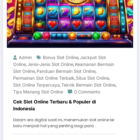
Admin
Bonus Slot Online
Jackpot Slot
,
Online
Jenis-Jenis Slot Online
Keamanan Bermain
,
,
Slot Online
Panduan Bermain Slot Online
,
,
Permainan Slot Online Terbaik
Situs Slot Online
,
,
Slot Online Terpercaya
Teknik Bermain Slot Online
,
,
Tips Menang Slot Online
0 Comments
Cek Slot Online Terbaru & Populer di
Indonesia
Dalam era digital saat ini, menemukan slot online ter
baru menjadi hal yang penting bagi para…