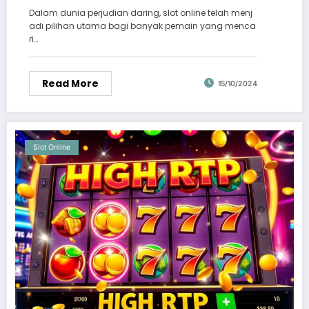
Dalam dunia perjudian daring, slot online telah menj
adi pilihan utama bagi banyak pemain yang menca
ri…
Read More
15/10/2024
Slot Online