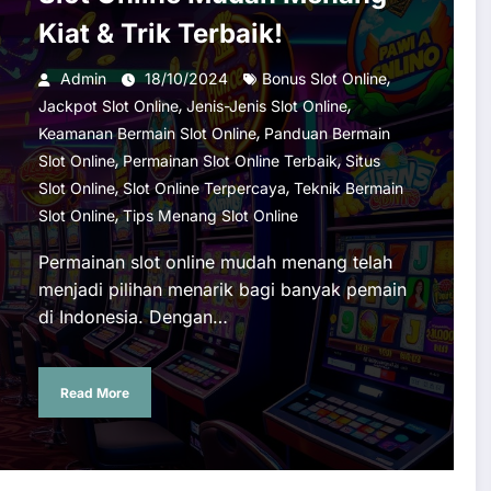
Kiat & Trik Terbaik!
,
Admin
18/10/2024
Bonus Slot Online
,
,
Jackpot Slot Online
Jenis-Jenis Slot Online
,
Keamanan Bermain Slot Online
Panduan Bermain
,
,
Slot Online
Permainan Slot Online Terbaik
Situs
,
,
Slot Online
Slot Online Terpercaya
Teknik Bermain
,
Slot Online
Tips Menang Slot Online
Permainan slot online mudah menang telah
menjadi pilihan menarik bagi banyak pemain
di Indonesia. Dengan…
Read More