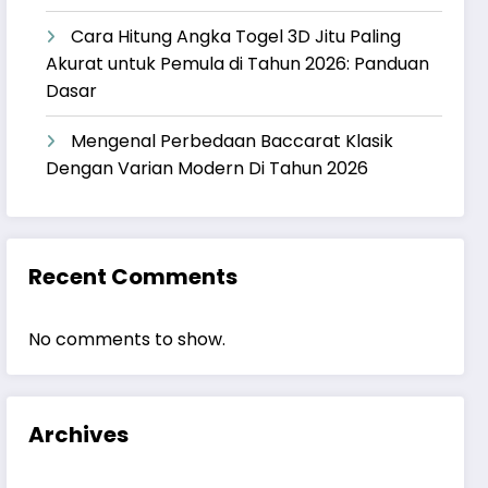
Cara Hitung Angka Togel 3D Jitu Paling
Akurat untuk Pemula di Tahun 2026: Panduan
Dasar
Mengenal Perbedaan Baccarat Klasik
Dengan Varian Modern Di Tahun 2026
Recent Comments
No comments to show.
Archives