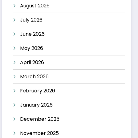
August 2026
July 2026
June 2026
May 2026
April 2026
March 2026
February 2026
January 2026
December 2025
November 2025