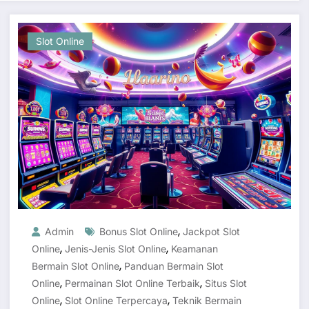
Slot Online
,
Admin
Bonus Slot Online
Jackpot Slot
,
,
Online
Jenis-Jenis Slot Online
Keamanan
,
Bermain Slot Online
Panduan Bermain Slot
,
,
Online
Permainan Slot Online Terbaik
Situs Slot
,
,
Online
Slot Online Terpercaya
Teknik Bermain