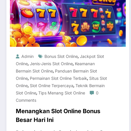
,
Admin
Bonus Slot Online
Jackpot Slot
,
,
Online
Jenis-Jenis Slot Online
Keamanan
,
Bermain Slot Online
Panduan Bermain Slot
,
,
Online
Permainan Slot Online Terbaik
Situs Slot
,
,
Online
Slot Online Terpercaya
Teknik Bermain
,
Slot Online
Tips Menang Slot Online
0
Comments
Menangkan Slot Online Bonus
Besar Hari Ini