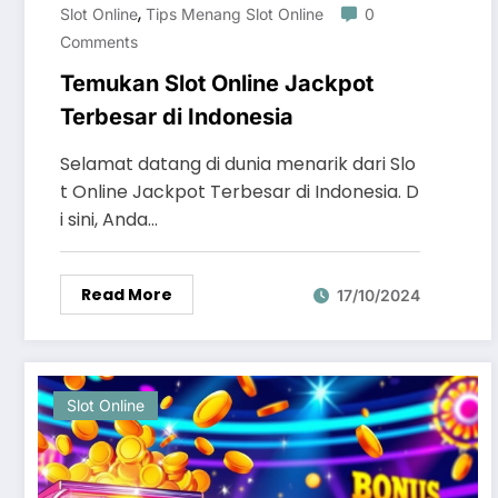
,
Slot Online
Tips Menang Slot Online
0
Comments
Temukan Slot Online Jackpot
Terbesar di Indonesia
Selamat datang di dunia menarik dari Slo
t Online Jackpot Terbesar di Indonesia. D
i sini, Anda…
Read More
17/10/2024
Slot Online