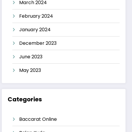
March 2024
February 2024
January 2024
December 2023
June 2023
May 2023
Categories
Baccarat Online