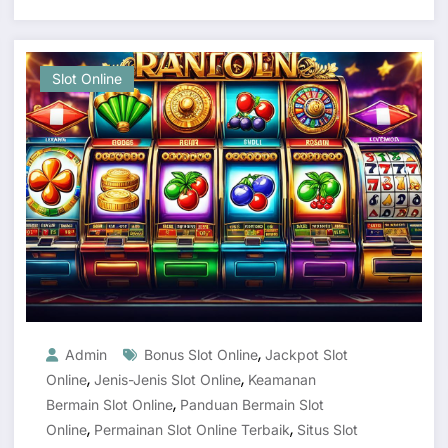
Slot Online
,
Admin
Bonus Slot Online
Jackpot Slot
,
,
Online
Jenis-Jenis Slot Online
Keamanan
,
Bermain Slot Online
Panduan Bermain Slot
,
,
Online
Permainan Slot Online Terbaik
Situs Slot