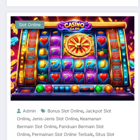
Slot Online
,
Admin
Bonus Slot Online
Jackpot Slot
,
,
Online
Jenis-Jenis Slot Online
Keamanan
,
Bermain Slot Online
Panduan Bermain Slot
,
,
Online
Permainan Slot Online Terbaik
Situs Slot