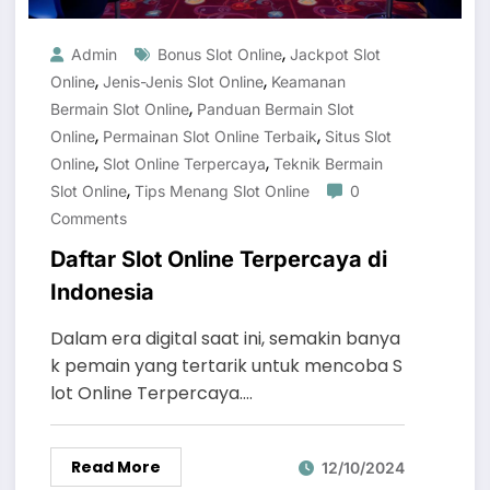
,
Admin
Bonus Slot Online
Jackpot Slot
,
,
Online
Jenis-Jenis Slot Online
Keamanan
,
Bermain Slot Online
Panduan Bermain Slot
,
,
Online
Permainan Slot Online Terbaik
Situs Slot
,
,
Online
Slot Online Terpercaya
Teknik Bermain
,
Slot Online
Tips Menang Slot Online
0
Comments
Daftar Slot Online Terpercaya di
Indonesia
Dalam era digital saat ini, semakin banya
k pemain yang tertarik untuk mencoba S
lot Online Terpercaya.…
Read More
12/10/2024