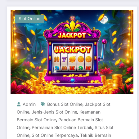
Slot Online
,
Admin
Bonus Slot Online
Jackpot Slot
,
,
Online
Jenis-Jenis Slot Online
Keamanan
,
Bermain Slot Online
Panduan Bermain Slot
,
,
Online
Permainan Slot Online Terbaik
Situs Slot
,
,
Online
Slot Online Terpercaya
Teknik Bermain