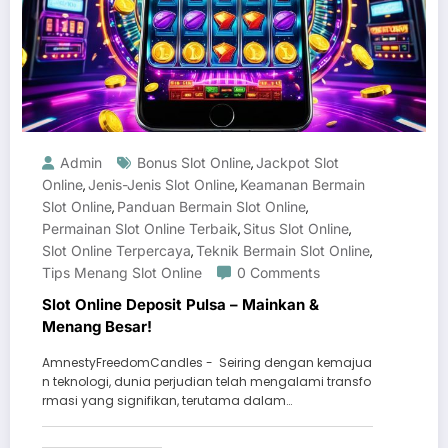
Admin
Bonus Slot Online
Jackpot Slot
,
Online
Jenis-Jenis Slot Online
Keamanan Bermain
,
,
Slot Online
Panduan Bermain Slot Online
,
,
Permainan Slot Online Terbaik
Situs Slot Online
,
,
Slot Online Terpercaya
Teknik Bermain Slot Online
,
,
Tips Menang Slot Online
0 Comments
Slot Online Deposit Pulsa – Mainkan &
Menang Besar!
AmnestyFreedomCandles - Seiring dengan kemajua
n teknologi, dunia perjudian telah mengalami transfo
rmasi yang signifikan, terutama dalam…