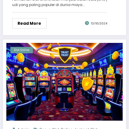
udi yang paling populer di dunia maya.…
Read More
13/10/2024
Slot Online