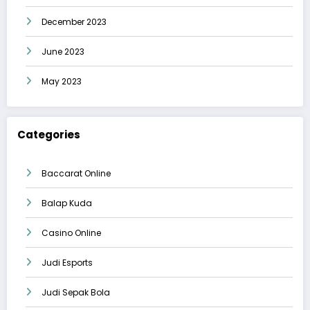
December 2023
June 2023
May 2023
Categories
Baccarat Online
Balap Kuda
Casino Online
Judi Esports
Judi Sepak Bola