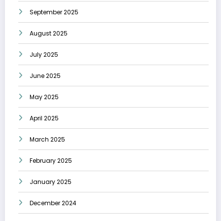
September 2025
August 2025
July 2025
June 2025
May 2025
April 2025
March 2025
February 2025
January 2025
December 2024