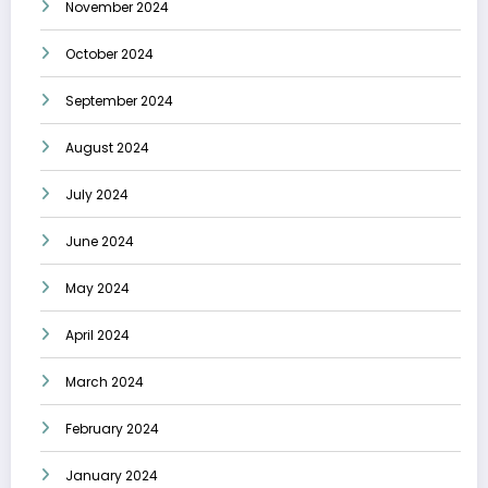
November 2024
October 2024
September 2024
August 2024
July 2024
June 2024
May 2024
April 2024
March 2024
February 2024
January 2024