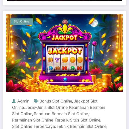
Slot Online
Admin
Bonus Slot Online
Jackpot Slot
,
Online
Jenis-Jenis Slot Online
Keamanan Bermain
,
,
Slot Online
Panduan Bermain Slot Online
,
,
Permainan Slot Online Terbaik
Situs Slot Online
,
,
Slot Online Terpercaya
Teknik Bermain Slot Online
,
,