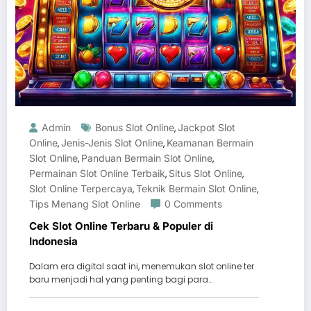
Admin
Bonus Slot Online
Jackpot Slot
,
Online
Jenis-Jenis Slot Online
Keamanan Bermain
,
,
Slot Online
Panduan Bermain Slot Online
,
,
Permainan Slot Online Terbaik
Situs Slot Online
,
,
Slot Online Terpercaya
Teknik Bermain Slot Online
,
,
Tips Menang Slot Online
0 Comments
Cek Slot Online Terbaru & Populer di
Indonesia
Dalam era digital saat ini, menemukan slot online ter
baru menjadi hal yang penting bagi para…