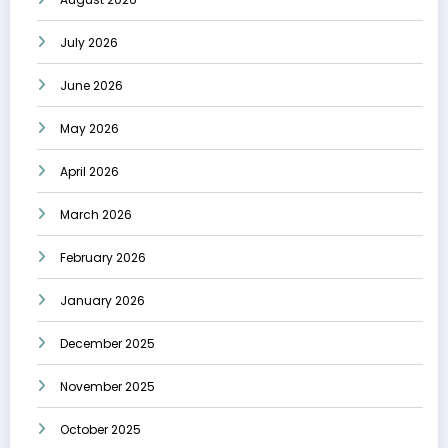
July 2026
June 2026
May 2026
April 2026
March 2026
February 2026
January 2026
December 2025
November 2025
October 2025