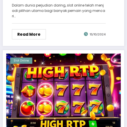
Dalam dunia perjudian daring, slot online telah menj
adi pilihan utama bagi banyak pemain yang menca
ri…
Read More
15/10/2024
Slot Online