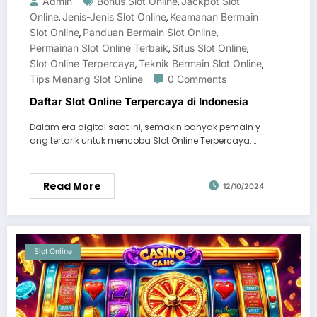
Admin
Bonus Slot Online
Jackpot Slot
,
Online
Jenis-Jenis Slot Online
Keamanan Bermain
,
,
Slot Online
Panduan Bermain Slot Online
,
,
Permainan Slot Online Terbaik
Situs Slot Online
,
,
Slot Online Terpercaya
Teknik Bermain Slot Online
,
,
Tips Menang Slot Online
0 Comments
Daftar Slot Online Terpercaya di Indonesia
Dalam era digital saat ini, semakin banyak pemain y
ang tertarik untuk mencoba Slot Online Terpercaya.…
Read More
12/10/2024
Slot Online