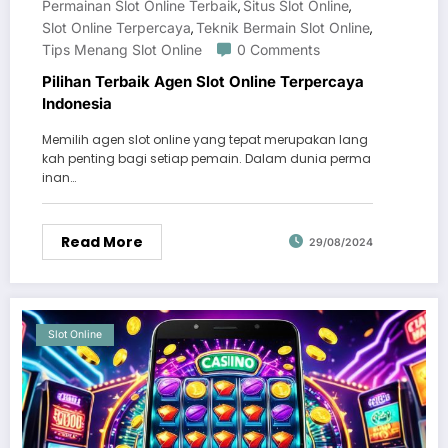
Permainan Slot Online Terbaik
Situs Slot Online
,
,
Slot Online Terpercaya
Teknik Bermain Slot Online
,
,
Tips Menang Slot Online
0 Comments
Pilihan Terbaik Agen Slot Online Terpercaya
Indonesia
Memilih agen slot online yang tepat merupakan lang
kah penting bagi setiap pemain. Dalam dunia perma
inan…
Read More
29/08/2024
Slot Online