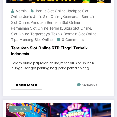
Admin
Bonus Slot Online
Jackpot Slot
,
Online
Jenis-Jenis Slot Online
Keamanan Bermain
,
,
Slot Online
Panduan Bermain Slot Online
,
,
Permainan Slot Online Terbaik
Situs Slot Online
,
,
Slot Online Terpercaya
Teknik Bermain Slot Online
,
,
Tips Menang Slot Online
0 Comments
Temukan Slot Online RTP Tinggi Terbaik
Indonesia
Dalam dunia perjudian online, mencari Slot Online RT
P Tinggi sangat penting bagi para pemain yang…
Read More
14/10/2024
Slot Online