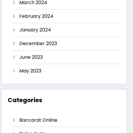
March 2024
February 2024
January 2024
December 2023
June 2023
May 2023
Categories
Baccarat Online