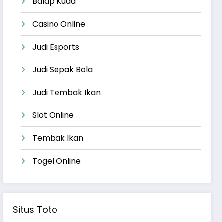
Balap Kuda
Casino Online
Judi Esports
Judi Sepak Bola
Judi Tembak Ikan
Slot Online
Tembak Ikan
Togel Online
Situs Toto