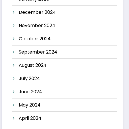
December 2024
November 2024
October 2024
September 2024
August 2024
July 2024
June 2024
May 2024
April 2024