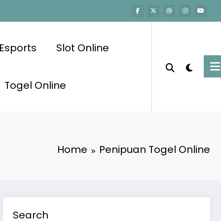
 Esports
Slot Online
Togel Online
Home
Penipuan Togel Online
Search