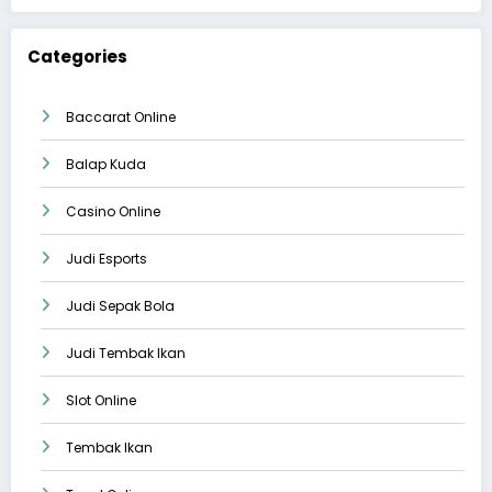
Categories
Baccarat Online
Balap Kuda
Casino Online
Judi Esports
Judi Sepak Bola
Judi Tembak Ikan
Slot Online
Tembak Ikan