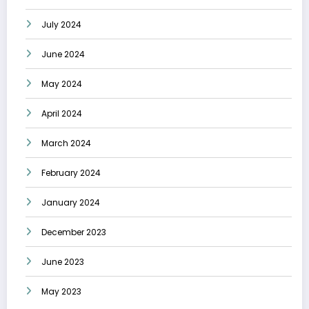
July 2024
June 2024
May 2024
April 2024
March 2024
February 2024
January 2024
December 2023
June 2023
May 2023