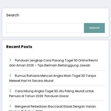
Search
Search
Recent Posts
Panduan Lengkap Cara Pasang Togel 3D Online Resmi
dan Aman 2026 – Tips Bermain Bertanggung Jawab
Rumus Rahasia Mencari Angka Main Togel 3D Tanpa
Meleset Hari Ini Secara Akurat
Cara Hitung Angka Togel 3D Jitu Paling Akurat untuk
Pemula di Tahun 2026: Panduan Dasar
Mengenal Perbedaan Baccarat Klasik Dengan Varian