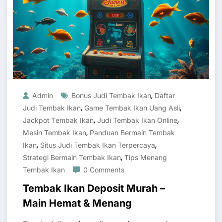
,
Admin
Bonus Judi Tembak Ikan
Daftar
,
,
Judi Tembak Ikan
Game Tembak Ikan Uang Asli
,
,
Jackpot Tembak Ikan
Judi Tembak Ikan Online
,
Mesin Tembak Ikan
Panduan Bermain Tembak
,
,
Ikan
Situs Judi Tembak Ikan Terpercaya
,
Strategi Bermain Tembak Ikan
Tips Menang
Tembak Ikan
0 Comments
Tembak Ikan Deposit Murah –
Main Hemat & Menang