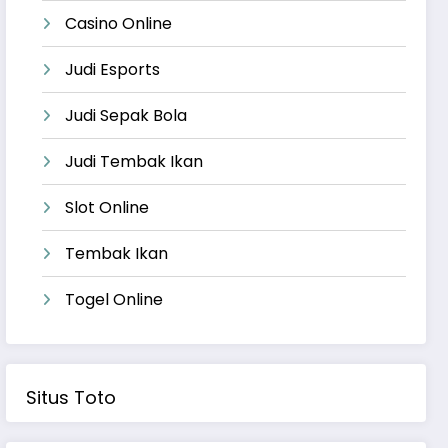
Casino Online
Judi Esports
Judi Sepak Bola
Judi Tembak Ikan
Slot Online
Tembak Ikan
Togel Online
Situs Toto