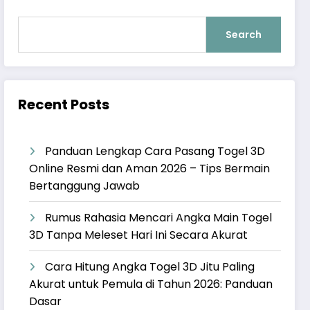
Search
Recent Posts
Panduan Lengkap Cara Pasang Togel 3D
Online Resmi dan Aman 2026 – Tips Bermain
Bertanggung Jawab
Rumus Rahasia Mencari Angka Main Togel
3D Tanpa Meleset Hari Ini Secara Akurat
Cara Hitung Angka Togel 3D Jitu Paling
Akurat untuk Pemula di Tahun 2026: Panduan
Dasar