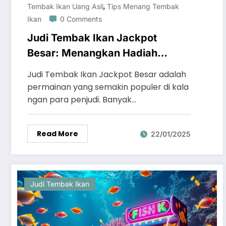
,
Tembak Ikan Uang Asli
Tips Menang Tembak
Ikan
0 Comments
Judi Tembak Ikan Jackpot
Besar: Menangkan Hadiah
Menarik Setiap Hari!
Judi Tembak Ikan Jackpot Besar adalah
permainan yang semakin populer di kala
ngan para penjudi. Banyak…
Read More
22/01/2025
Judi Tembak Ikan