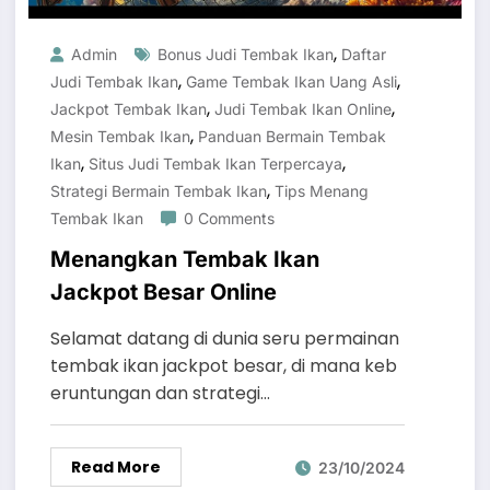
,
Admin
Bonus Judi Tembak Ikan
Daftar
,
,
Judi Tembak Ikan
Game Tembak Ikan Uang Asli
,
,
Jackpot Tembak Ikan
Judi Tembak Ikan Online
,
Mesin Tembak Ikan
Panduan Bermain Tembak
,
,
Ikan
Situs Judi Tembak Ikan Terpercaya
,
Strategi Bermain Tembak Ikan
Tips Menang
Tembak Ikan
0 Comments
Menangkan Tembak Ikan
Jackpot Besar Online
Selamat datang di dunia seru permainan
tembak ikan jackpot besar, di mana keb
eruntungan dan strategi…
Read More
23/10/2024