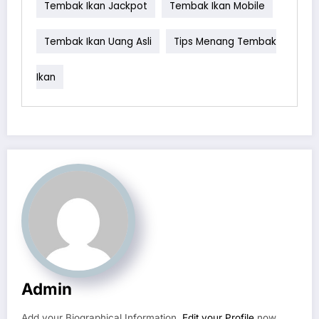
Tembak Ikan Jackpot
Tembak Ikan Mobile
Tembak Ikan Uang Asli
Tips Menang Tembak
Ikan
Admin
Add your Biographical Information.
Edit your Profile
now.