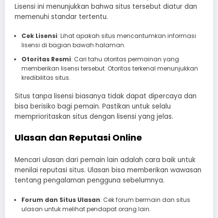
Lisensi ini menunjukkan bahwa situs tersebut diatur dan
memenuhi standar tertentu.
Cek Lisensi
: Lihat apakah situs mencantumkan informasi
lisensi di bagian bawah halaman.
Otoritas Resmi
: Cari tahu otoritas permainan yang
memberikan lisensi tersebut. Otoritas terkenal menunjukkan
kredibilitas situs.
Situs tanpa lisensi biasanya tidak dapat dipercaya dan
bisa berisiko bagi pemain. Pastikan untuk selalu
memprioritaskan situs dengan lisensi yang jelas.
Ulasan dan Reputasi Online
Mencari ulasan dari pemain lain adalah cara baik untuk
menilai reputasi situs. Ulasan bisa memberikan wawasan
tentang pengalaman pengguna sebelumnya.
Forum dan Situs Ulasan
: Cek forum bermain dan situs
ulasan untuk melihat pendapat orang lain.