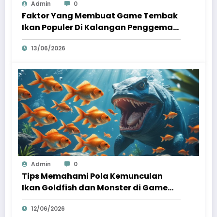
Admin
0
Faktor Yang Membuat Game Tembak
Ikan Populer Di Kalangan Penggemar
Arcade: Mengungkap Daya Tarik dan
13/06/2026
Trendnya
Admin
0
Tips Memahami Pola Kemunculan
Ikan Goldfish dan Monster di Game
Tembak Ikan untuk Meningkatkan
12/06/2026
Strategi Bermain