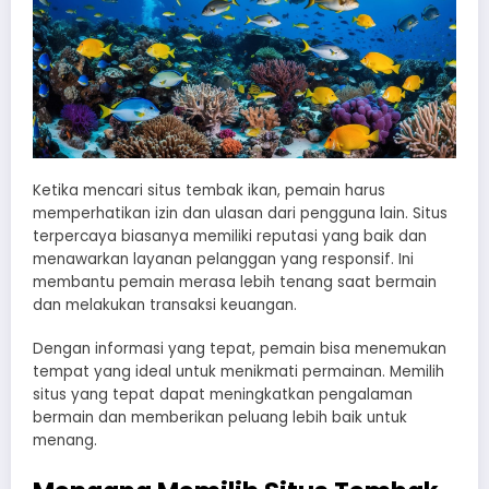
Ketika mencari situs tembak ikan, pemain harus
memperhatikan izin dan ulasan dari pengguna lain. Situs
terpercaya biasanya memiliki reputasi yang baik dan
menawarkan layanan pelanggan yang responsif. Ini
membantu pemain merasa lebih tenang saat bermain
dan melakukan transaksi keuangan.
Dengan informasi yang tepat, pemain bisa menemukan
tempat yang ideal untuk menikmati permainan. Memilih
situs yang tepat dapat meningkatkan pengalaman
bermain dan memberikan peluang lebih baik untuk
menang.