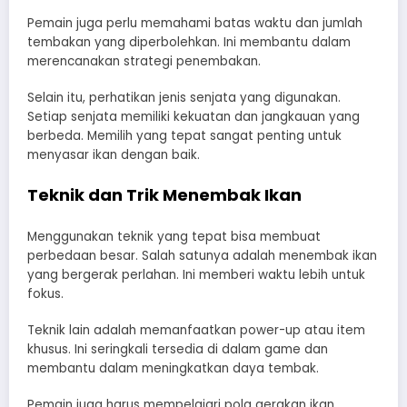
Pemain juga perlu memahami batas waktu dan jumlah
tembakan yang diperbolehkan. Ini membantu dalam
merencanakan strategi penembakan.
Selain itu, perhatikan jenis senjata yang digunakan.
Setiap senjata memiliki kekuatan dan jangkauan yang
berbeda. Memilih yang tepat sangat penting untuk
menyasar ikan dengan baik.
Teknik dan Trik Menembak Ikan
Menggunakan teknik yang tepat bisa membuat
perbedaan besar. Salah satunya adalah menembak ikan
yang bergerak perlahan. Ini memberi waktu lebih untuk
fokus.
Teknik lain adalah memanfaatkan power-up atau item
khusus. Ini seringkali tersedia di dalam game dan
membantu dalam meningkatkan daya tembak.
Pemain juga harus mempelajari pola gerakan ikan.