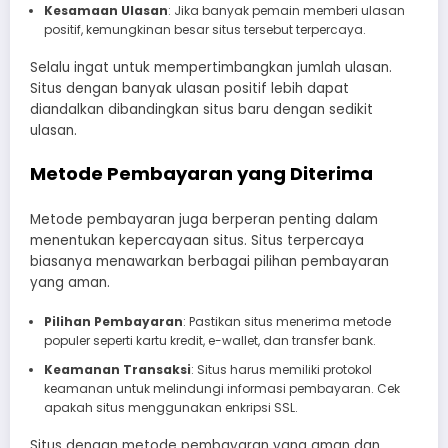
Kesamaan Ulasan
: Jika banyak pemain memberi ulasan
positif, kemungkinan besar situs tersebut terpercaya.
Selalu ingat untuk mempertimbangkan jumlah ulasan.
Situs dengan banyak ulasan positif lebih dapat
diandalkan dibandingkan situs baru dengan sedikit
ulasan.
Metode Pembayaran yang Diterima
Metode pembayaran juga berperan penting dalam
menentukan kepercayaan situs. Situs terpercaya
biasanya menawarkan berbagai pilihan pembayaran
yang aman.
Pilihan Pembayaran
: Pastikan situs menerima metode
populer seperti kartu kredit, e-wallet, dan transfer bank.
Keamanan Transaksi
: Situs harus memiliki protokol
keamanan untuk melindungi informasi pembayaran. Cek
apakah situs menggunakan enkripsi SSL.
Situs dengan metode pembayaran yang aman dan