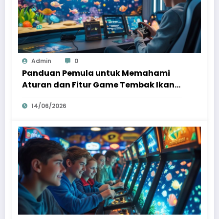
Admin
0
Panduan Pemula untuk Memahami
Aturan dan Fitur Game Tembak Ikan
dengan Mudah
14/06/2026