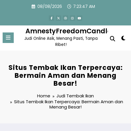
Skip
08/08/2026
7:23:47 AM
to
content
AmnestyFreedomCandles
Judi Online Asik, Menang Pasti, Tanpa
Ribet!
Situs Tembak Ikan Terpercaya:
Bermain Aman dan Menang
Besar!
Home
Judi Tembak Ikan
Situs Tembak Ikan Terpercaya: Bermain Aman dan
Menang Besar!