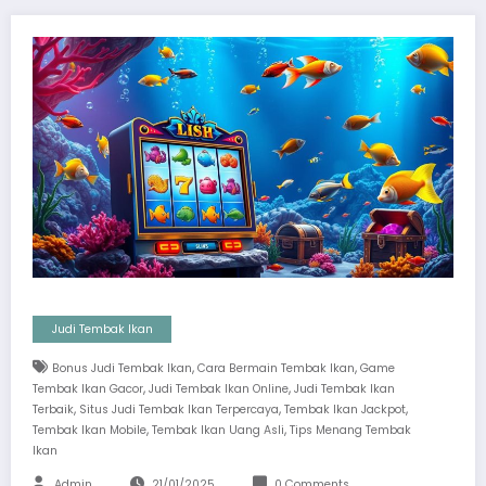
Judi Tembak Ikan
,
,
Bonus Judi Tembak Ikan
Cara Bermain Tembak Ikan
Game
,
,
Tembak Ikan Gacor
Judi Tembak Ikan Online
Judi Tembak Ikan
,
,
,
Terbaik
Situs Judi Tembak Ikan Terpercaya
Tembak Ikan Jackpot
,
,
Tembak Ikan Mobile
Tembak Ikan Uang Asli
Tips Menang Tembak
Ikan
Admin
21/01/2025
0 Comments