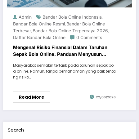
Admin
Bandar Bola Online Indonesia
,
Bandar Bola Online Resmi
Bandar Bola Online
,
Terbesar
Bandar Bola Online Terpercaya 2026
,
,
Daftar Bandar Bola Online
0 Comments
Mengenal Risiko Finansial Dalam Taruhan
Sepak Bola Online: Panduan Menyusun
Strategi Cerdas
Masyarakat semakin tertarik pada taruhan sepak bol
a online. Namun, tanpa pemahaman yang baik tenta
ng risiko…
Read More
22/06/2026
Search