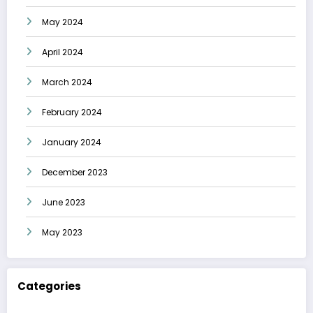
May 2024
April 2024
March 2024
February 2024
January 2024
December 2023
June 2023
May 2023
Categories